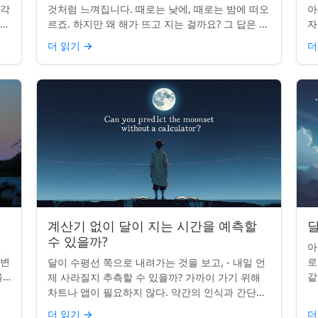
조각
것처럼 느껴집니다. 때로는 낮에, 때로는 밤에 떠오
아
나타
르죠. 하지만 왜 해가 뜨고 지는 걸까요? 그 답은 단
자
니
순히 달에 관한 것이 아니라 우리에 관한 것입니다.
부
더 읽기
→
더
핵심 통찰:...
치
계산기 없이 달이 지는 시간을 예측할
달
수 있을까?
인
아
 변
로
달이 수평선 쪽으로 내려가는 것을 보고, - 내일 언
을
같
제 사라질지 추측할 수 있을까? 가까이 가기 위해
있습
도
차트나 앱이 필요하지 않다. 약간의 인식과 간단한
매
요령만 있으면 된다. 주요 통찰력: 오늘의 달 뜨는
더 읽기
→
더