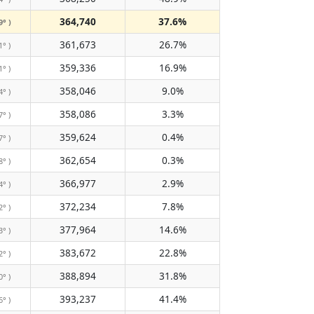
364,740
37.6%
9° )
361,673
26.7%
1° )
359,336
16.9%
1° )
358,046
9.0%
4° )
358,086
3.3%
7° )
359,624
0.4%
7° )
362,654
0.3%
8° )
366,977
2.9%
4° )
372,234
7.8%
2° )
377,964
14.6%
3° )
383,672
22.8%
2° )
388,894
31.8%
0° )
393,237
41.4%
6° )