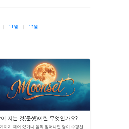
|
11월
|
12월
이 지는 것(문셋)이란 무엇인가요?
게까지 깨어 있거나 일찍 일어나면 달이 수평선