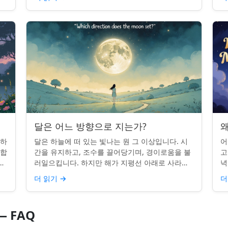
시간을 알고...
달은 어느 방향으로 지는가?
왜
 하
달은 하늘에 떠 있는 빛나는 원 그 이상입니다. 시
어
단합
간을 유지하고, 조수를 끌어당기며, 경이로움을 불
고
적
러일으킵니다. 하지만 해가 지평선 아래로 사라질
녁
쉽지
때, 당신은 한 번쯤 멈춰서 물어본 적이 있나요: 그
취
더 읽기
→
더
곳은 어디일까? ...
있
 FAQ