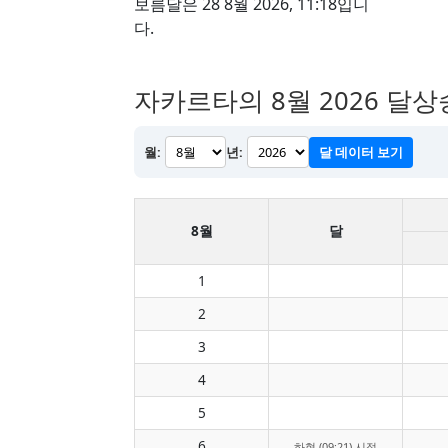
보름달은 28 8월 2026, 11:18입니
다.
자카르타의 8월 2026 달상
월:
년:
달 데이터 보기
8월
달
1
2
3
4
5
6
하현 (09:21) 시점