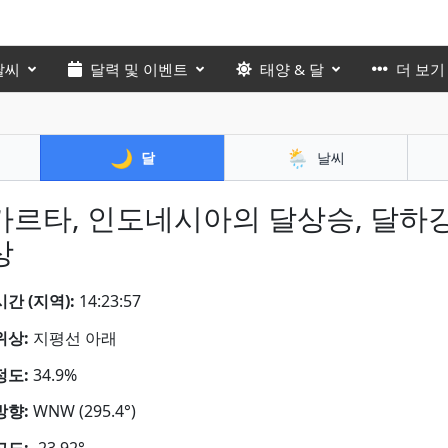
날씨
달력 및 이벤트
태양 & 달
더 보기
🌙
🌦️
달
날씨
카르타, 인도네시아의 달상승, 달하강
상
간 (지역):
14:23:58
위상:
지평선 아래
정도:
34.9%
방향:
WNW (295.4°)