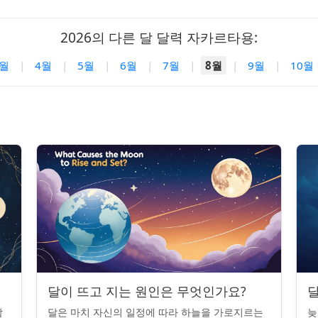
2026의 다른 달 달력 자카르타용:
3월
|
4월
|
5월
|
6월
|
7월
|
8월
|
9월
|
10월
달이 뜨고 지는 원인은 무엇인가요?
달
밤
달은 마치 자신의 일정에 따라 하늘을 가로지르는
늦