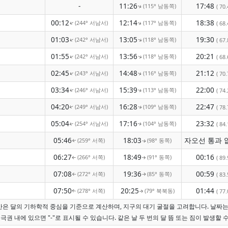
-
11:26
17:48
(115° 남동쪽)
( 70.
↑
00:12
12:14
18:38
(244° 서남서)
(117° 남동쪽)
( 68.
↑
↑
01:03
13:05
19:30
(242° 서남서)
(118° 남동쪽)
↑
↑
( 67.
01:55
13:56
20:21
(242° 서남서)
(118° 남동쪽)
↑
↑
( 68.
02:45
14:48
21:12
(243° 서남서)
(116° 남동쪽)
( 70.
↑
↑
03:34
15:39
22:00
(246° 서남서)
(113° 남동쪽)
( 74.
↑
↑
04:20
16:28
22:47
(249° 서남서)
(109° 남동쪽)
( 78.
↑
↑
05:04
17:16
23:32
(254° 서남서)
(104° 남동쪽)
( 84.
↑
↑
05:46
18:03
(259° 서쪽)
(98° 동쪽)
↑
↑
06:27
18:49
00:16
(266° 서쪽)
(91° 동쪽)
( 89.
↑
↑
07:08
19:36
00:59
(272° 서쪽)
(85° 동쪽)
( 83.
↑
↑
07:50
20:25
01:44
(278° 서쪽)
(79° 북북동)
( 77.
↑
↑
시간은 달의 기하학적 중심을 기준으로 계산하며, 지구의 대기 굴절을 고려합니다. 날짜
극권 내에 있으면 "-"로 표시될 수 있습니다. 같은 날 두 번의 달 뜸 또는 짐이 발생할 