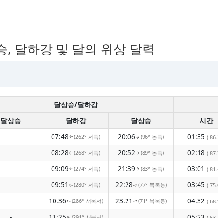
승, 달하강 및 달의 위상 달력
달상승/달하강
달상승
달하강
달상승
시간
07:48
20:06
01:35
(262° 서쪽)
(96° 동쪽)
( 86.
↑
↑
08:28
20:52
02:18
(268° 서쪽)
(89° 동쪽)
( 87.
↑
↑
09:09
21:39
03:01
(274° 서쪽)
(83° 동쪽)
( 81.
↑
↑
09:51
22:28
03:45
(280° 서쪽)
(77° 북북동)
( 75.
↑
↑
10:36
23:21
04:32
(286° 서북서)
(71° 북북동)
( 68.
↑
↑
-
11:25
05:23
(291° 서북서)
( 63.
↑