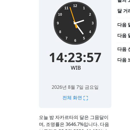
달의 
14:23:58
12
11
1
달 거
10
2
9
3
다음 
8
4
다음 
7
5
6
다음 
14:23:58
다음 
WIB
2026년 8월 7일 금요일
⛶
전체 화면
오늘 밤 자카르타의 달은 그믐달이
며, 조명률은 3646.7%입니다. 다음