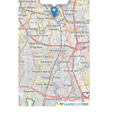
Leaflet
|
© OSM