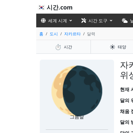
🇰🇷 시간.com
세계 시계
시간 도구
홈
도시
자카르타
달력
⏱️
☀️
시간
태양
🌘
자
위
현재 시
달의 
채움 
그믐달
달의 