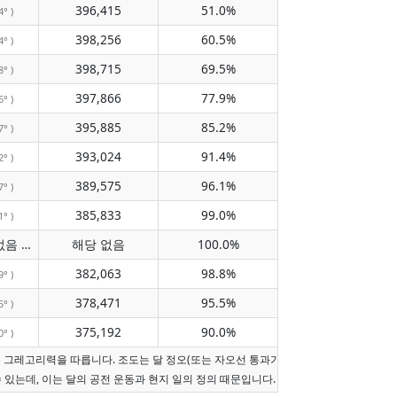
396,415
51.0%
4° )
398,256
60.5%
4° )
398,715
69.5%
8° )
397,866
77.9%
6° )
395,885
85.2%
7° )
393,024
91.4%
2° )
389,575
96.1%
7° )
385,833
99.0%
1° )
자오선 통과 없음
해당 없음
100.0%
( 해당 없음 )
382,063
98.8%
9° )
378,471
95.5%
5° )
375,192
90.0%
0° )
는 그레고리력을 따릅니다. 조도는 달 정오(또는 자오선 통과가 오늘이 아니면 현지 정오
수 있는데, 이는 달의 공전 운동과 현지 일의 정의 때문입니다.