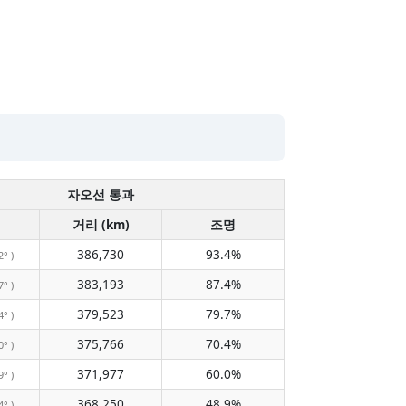
자오선 통과
거리 (km)
조명
386,730
93.4%
2° )
383,193
87.4%
7° )
379,523
79.7%
4° )
375,766
70.4%
0° )
371,977
60.0%
9° )
368,250
48.9%
4° )