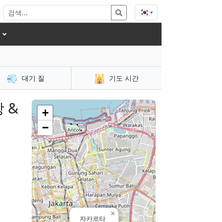
🇰🇷
▾
💨
🕌
대기 질
기도 시간
 &
+
−
×
자카르타