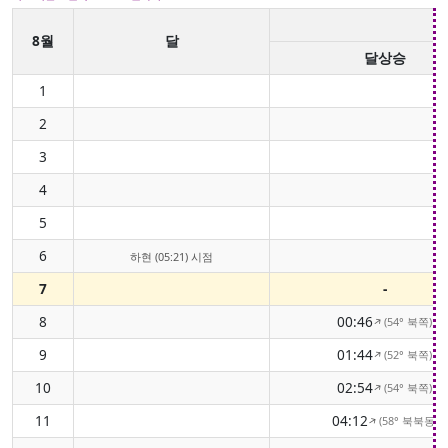
8월
달
달상승
1
2
3
4
5
6
하현 (05:21) 시점
7
-
8
00:46
(54° 북쪽)
↑
9
01:44
(52° 북쪽)
↑
10
02:54
(54° 북쪽)
↑
11
04:12
(58° 북북동)
↑