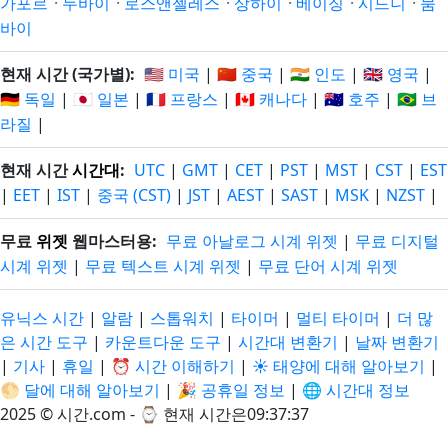
가포르
·
두바이
·
로스앤젤레스
·
상하이
·
베이징
·
시드니
·
뭄
바이
현재 시간 (국가별):
🇺🇸 미국
|
🇨🇳 중국
|
🇮🇳 인도
|
🇬🇧 영국
|
🇩🇪 독일
|
🇯🇵 일본
|
🇫🇷 프랑스
|
🇨🇦 캐나다
|
🇦🇺 호주
|
🇧🇷 브
라질
|
현재 시간
시간대
:
UTC
|
GMT
|
CET
|
PST
|
MST
|
CST
|
EST
|
EET
|
IST
|
중국 (CST)
|
JST
|
AEST
|
SAST
|
MSK
|
NZST
|
무료
위젯
웹마스터용:
무료 아날로그 시계 위젯
|
무료 디지털
시계 위젯
|
무료 텍스트 시계 위젯
|
무료 단어 시계 위젯
유닉스 시간
|
알람
|
스톱워치
|
타이머
|
멀티 타이머
|
더 많
은 시간 도구
|
카운트다운 도구
|
시간대 변환기
|
날짜 변환기
|
기사
|
휴일
|
⏰ 시간 이해하기
|
☀️ 태양에 대해 알아보기
|
🌕 달에 대해 알아보기
|
🎉 공휴일 정보
|
🌐 시간대 정보
2025 © 시간.com - ⌚
현재 시간은09:37:38