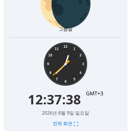
🌘
그믐달
12:37:39
12
11
1
10
2
9
3
8
4
7
5
6
GMT+3
12:37:39
2026년 8월 9일 일요일
⛶
전체 화면