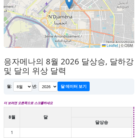
Leaflet
|
© OSM
응자메나의 8월 2026 달상승, 달하강
및 달의 위상 달력
월:
년:
달 데이터 보기
더 보려면 오른쪽으로 스크롤하세요
8월
달
달상승
1