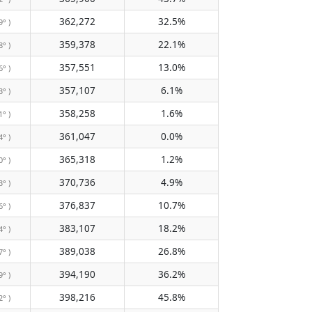
362,272
32.5%
9° )
359,378
22.1%
8° )
357,551
13.0%
6° )
357,107
6.1%
3° )
358,258
1.6%
1° )
361,047
0.0%
4° )
365,318
1.2%
0° )
370,736
4.9%
3° )
376,837
10.7%
6° )
383,107
18.2%
4° )
389,038
26.8%
7° )
394,190
36.2%
9° )
398,216
45.8%
2° )