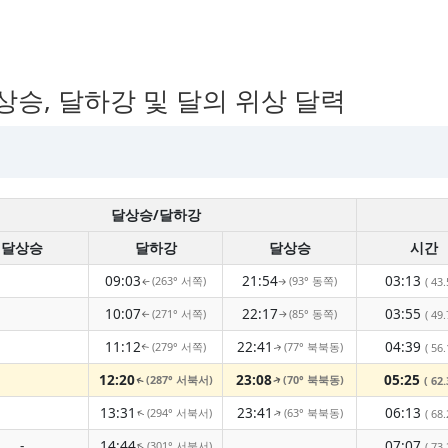
 달상승, 달하강 및 달의 위상 달력
달상승/달하강
달상승
달하강
달상승
시간
09:03
21:54
03:13
(263° 서쪽)
(93° 동쪽)
( 43.
↑
↑
10:07
22:17
03:55
(271° 서쪽)
(85° 동쪽)
( 49.
↑
↑
11:12
22:41
04:39
(279° 서쪽)
(77° 북북동)
( 56.
↑
↑
12:20
23:08
05:25
(287° 서북서)
(70° 북북동)
( 62.
↑
↑
13:31
23:41
06:13
(294° 서북서)
(63° 북북동)
( 68.
↑
↑
-
14:44
07:07
(301° 서북서)
↑
( 73.