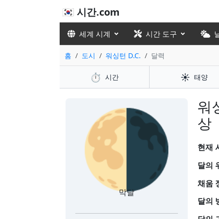
🇰🇷 시간.com
세계 시계
시간 도구
홈
도시
워싱턴 D.C.
달력
⏱️
☀️
시간
태양
🌗
워싱
상
현재 시
달의 
채움 
막달
달의 