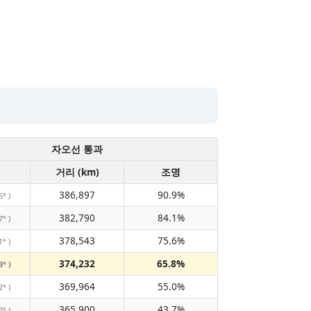
자오선 통과
거리 (km)
조명
386,897
90.9%
5° )
382,790
84.1%
7° )
378,543
75.6%
1° )
374,232
65.8%
3° )
369,964
55.0%
2° )
365,900
43.7%
2° )