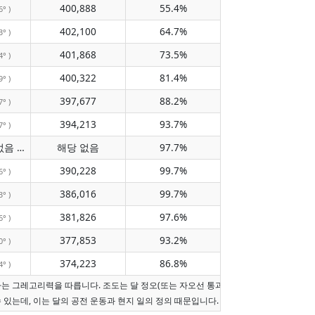
400,888
55.4%
6° )
402,100
64.7%
3° )
401,868
73.5%
4° )
400,322
81.4%
9° )
397,677
88.2%
7° )
394,213
93.7%
7° )
자오선 통과 없음
해당 없음
97.7%
( 해당 없음 )
390,228
99.7%
6° )
386,016
99.7%
3° )
381,826
97.6%
6° )
377,853
93.2%
0° )
374,223
86.8%
4° )
날짜는 그레고리력을 따릅니다. 조도는 달 정오(또는 자오선 통과가 오늘이 아니면 현지 
수 있는데, 이는 달의 공전 운동과 현지 일의 정의 때문입니다.