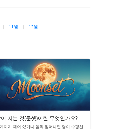
|
11월
|
12월
이 지는 것(문셋)이란 무엇인가요?
게까지 깨어 있거나 일찍 일어나면 달이 수평선