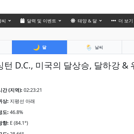
날씨
달력 및 이벤트
태양 & 달
더 보기
🌙
🌦️
달
날씨
턴 D.C., 미국의 달상승, 달하강 & 
간 (지역):
02:23:22
위상:
지평선 아래
정도:
46.8%
방향:
E (84.1°)