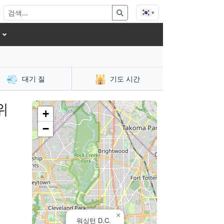
🇰🇷
▾
💨
🕌
대기 질
기도 시간
위
+
−
×
워싱턴 D.C.