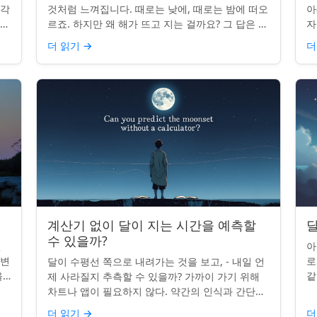
조각
것처럼 느껴집니다. 때로는 낮에, 때로는 밤에 떠오
아
나타
르죠. 하지만 왜 해가 뜨고 지는 걸까요? 그 답은 단
자
니
순히 달에 관한 것이 아니라 우리에 관한 것입니다.
부
더 읽기
→
더
핵심 통찰:...
치
계산기 없이 달이 지는 시간을 예측할
달
수 있을까?
인
아
 변
로
달이 수평선 쪽으로 내려가는 것을 보고, - 내일 언
을
같
제 사라질지 추측할 수 있을까? 가까이 가기 위해
있습
도
차트나 앱이 필요하지 않다. 약간의 인식과 간단한
매
요령만 있으면 된다. 주요 통찰력: 오늘의 달 뜨는
더 읽기
→
더