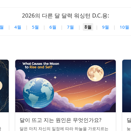
2026의 다른 달 달력 워싱턴 D.C.용:
3월
|
4월
|
5월
|
6월
|
7월
|
8월
|
9월
|
10월
달이 뜨고 지는 원인은 무엇인가요?
달
밤
달은 마치 자신의 일정에 따라 하늘을 가로지르는
늦