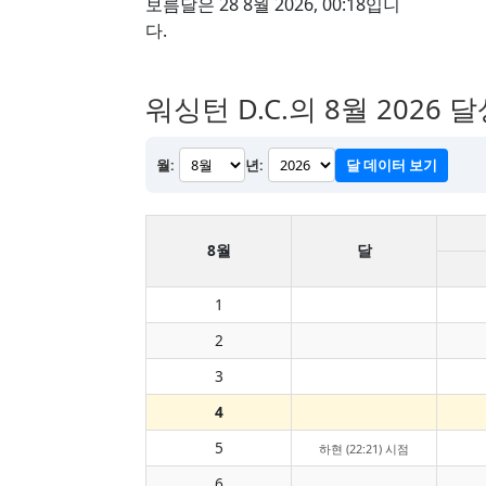
보름달은 28 8월 2026, 00:18입니
다.
워싱턴 D.C.의 8월 2026
월:
년:
달 데이터 보기
8월
달
1
2
3
4
5
하현 (22:21) 시점
6