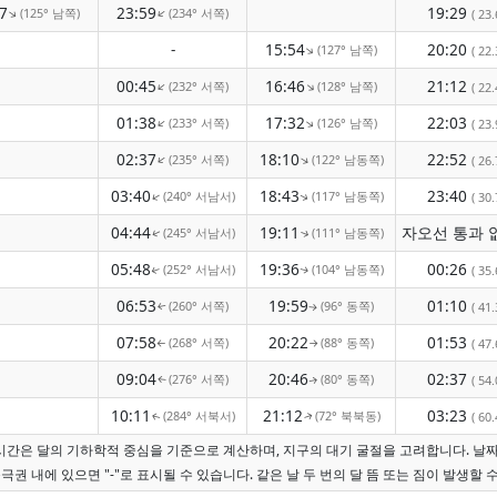
7
23:59
19:29
(125° 남쪽)
(234° 서쪽)
↑
↑
( 23.
-
15:54
20:20
(127° 남쪽)
↑
( 22.
00:45
16:46
21:12
(232° 서쪽)
(128° 남쪽)
↑
↑
( 22.
01:38
17:32
22:03
(233° 서쪽)
(126° 남쪽)
↑
↑
( 23.
02:37
18:10
22:52
(235° 서쪽)
(122° 남동쪽)
↑
↑
( 26.
03:40
18:43
23:40
(240° 서남서)
(117° 남동쪽)
↑
( 30.
↑
04:44
19:11
(245° 서남서)
(111° 남동쪽)
↑
↑
05:48
19:36
00:26
(252° 서남서)
(104° 남동쪽)
( 35.
↑
↑
06:53
19:59
01:10
(260° 서쪽)
(96° 동쪽)
( 41.
↑
↑
07:58
20:22
01:53
(268° 서쪽)
(88° 동쪽)
( 47.
↑
↑
09:04
20:46
02:37
(276° 서쪽)
(80° 동쪽)
( 54.
↑
↑
10:11
21:12
03:23
(284° 서북서)
(72° 북북동)
( 60.
↑
↑
 짐 시간은 달의 기하학적 중심을 기준으로 계산하며, 지구의 대기 굴절을 고려합니다. 
극권 내에 있으면 "-"로 표시될 수 있습니다. 같은 날 두 번의 달 뜸 또는 짐이 발생할 