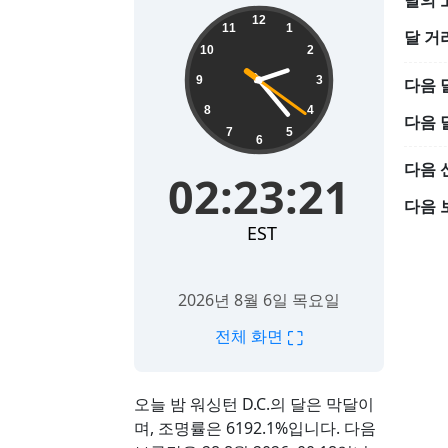
달의 
02:23:22
12
11
1
달 거
10
2
9
3
다음 
8
4
다음 
7
5
6
다음 
02:23:22
다음 
EST
2026년 8월 6일 목요일
⛶
전체 화면
오늘 밤 워싱턴 D.C.의 달은 막달이
며, 조명률은 6192.1%입니다. 다음