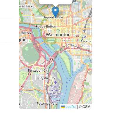
Leaflet
|
© OSM