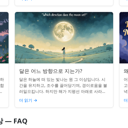
시간을 알고...
달은 어느 방향으로 지는가?
왜
 하
달은 하늘에 떠 있는 빛나는 원 그 이상입니다. 시
어
단합
간을 유지하고, 조수를 끌어당기며, 경이로움을 불
고
적
러일으킵니다. 하지만 해가 지평선 아래로 사라질
녁
쉽지
때, 당신은 한 번쯤 멈춰서 물어본 적이 있나요: 그
취
더 읽기
→
더
곳은 어디일까? ...
있
상 — FAQ