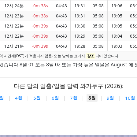
12시 24분
-0m 38s
04:43
19:31
05:08
19:06
05:
12시 23분
-0m 38s
04:43
19:31
05:08
19:05
05:
12시 22분
-0m 39s
04:43
19:30
05:08
19:05
05:
12시 22분
-0m 39s
04:43
19:29
05:08
19:04
05:
12시 21분
-0m 39s
04:43
19:28
05:08
19:03
05:
약 시간제(DST)가 적용되지 않음. 오늘 날짜는 표에서
강조
되어 있습니다.
습니다 8월 01 또는 8월 02 또는 가장 늦은 일몰은 August 에 
다른 달의 일출/일몰 달력 와가두구 (2026):
3월
|
4월
|
5월
|
6월
|
7월
|
8월
|
9월
|
10월