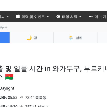
날씨
달력 및 이벤트
태양 & 달
더 보기
와가두구
🌙
🌦️
달
날씨
 및 일몰 시간 in 와가두구, 부르키
🇧🇫
Daylight
↑
일출:
05:53
72.4° 북북동
↑
일몰:
18:30
287.4° 서북서