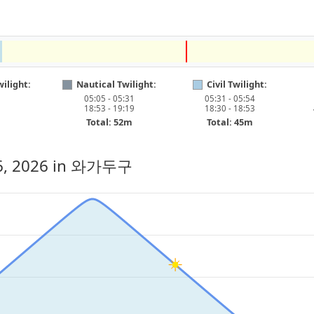
ilight:
Nautical Twilight:
Civil Twilight:
05:05 - 05:31
05:31 - 05:54
18:53 - 19:19
18:30 - 18:53
Total: 52m
Total: 45m
6, 2026
in 와가두구