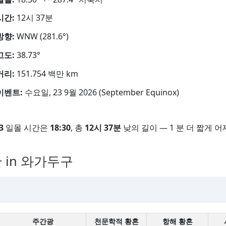
시간:
12시 37분
방향:
WNW (281.6°)
고도:
38.73°
거리:
151.754 백만 km
이벤트:
수요일, 23 9월 2026 (September Equinox)
3
일몰 시간은
18:30
, 총
12시 37분
낮의 길이 — 1 분 더 짧게 
 in 와가두구
주간광
천문학적 황혼
항해 황혼