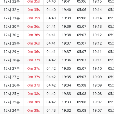
12시 32분
-0m 35s
04:40
19:41
05:06
19:15
05:
12시 32분
-0m 35s
04:40
19:40
05:06
19:14
05:
12시 31분
-0m 35s
04:40
19:39
05:06
19:14
05:
12시 30분
-0m 36s
04:41
19:39
05:07
19:13
05:
12시 30분
-0m 36s
04:41
19:38
05:07
19:12
05:
12시 29분
-0m 36s
04:41
19:37
05:07
19:12
05:
12시 29분
-0m 36s
04:41
19:37
05:07
19:11
05:
12시 28분
-0m 37s
04:42
19:36
05:07
19:11
05:
12시 27분
-0m 37s
04:42
19:35
05:07
19:10
05:
12시 27분
-0m 37s
04:42
19:35
05:07
19:09
05:
12시 26분
-0m 37s
04:42
19:34
05:08
19:09
05:
12시 25분
-0m 38s
04:42
19:33
05:08
19:08
05:
12시 25분
-0m 38s
04:42
19:33
05:08
19:07
05:
12시 24분
-0m 38s
04:43
19:32
05:08
19:07
05: