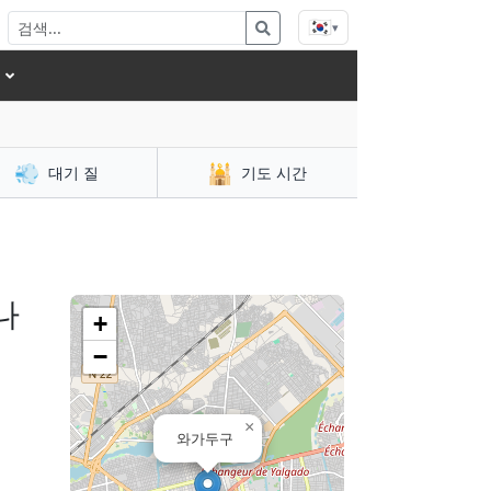
🇰🇷
▾
💨
🕌
대기 질
기도 시간
나
+
−
×
와가두구