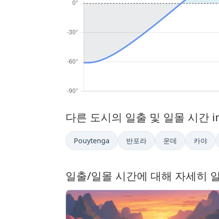
다른 도시의 일출 및 일몰 시간 
Pouytenga
반포라
운데
카야
일출/일몰 시간에 대해 자세히 