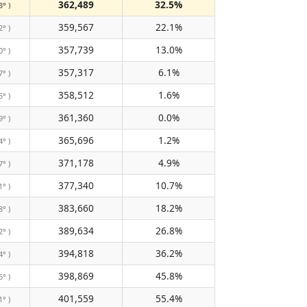
362,489
32.5%
3° )
359,567
22.1%
2° )
357,739
13.0%
0° )
357,317
6.1%
7° )
358,512
1.6%
5° )
361,360
0.0%
9° )
365,696
1.2%
4° )
371,178
4.9%
7° )
377,340
10.7%
1° )
383,660
18.2%
8° )
389,634
26.8%
2° )
394,818
36.2%
4° )
398,869
45.8%
6° )
401,559
55.4%
1° )