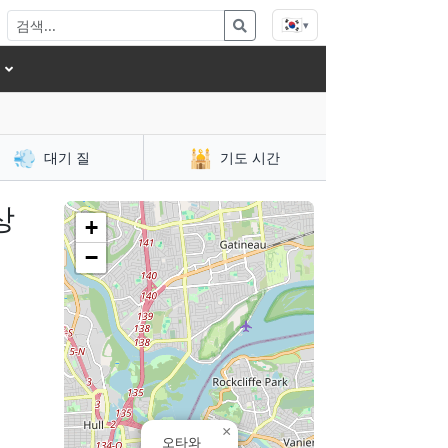
🇰🇷
▾
💨
🕌
대기 질
기도 시간
상
+
−
×
오타와