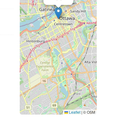
Leaflet
|
© OSM