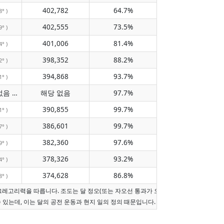
402,782
64.7%
8° )
402,555
73.5%
9° )
401,006
81.4%
4° )
398,352
88.2%
2° )
394,868
93.7%
1° )
자오선 통과 없음
해당 없음
97.7%
( 해당 없음 )
390,855
99.7%
1° )
386,601
99.7%
7° )
382,360
97.6%
9° )
378,326
93.2%
4° )
374,628
86.8%
8° )
그레고리력을 따릅니다. 조도는 달 정오(또는 자오선 통과가 오늘이 아니면 현지 정오)
수 있는데, 이는 달의 공전 운동과 현지 일의 정의 때문입니다.