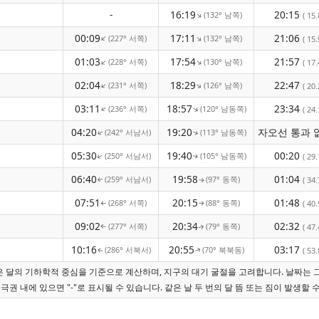
-
16:19
20:15
(132° 남쪽)
↑
( 15.
00:09
17:11
21:06
(227° 서쪽)
(132° 남쪽)
↑
↑
( 15.
01:03
17:54
21:57
(228° 서쪽)
(130° 남쪽)
↑
↑
( 17.
02:04
18:29
22:47
(231° 서쪽)
(126° 남쪽)
↑
↑
( 20.
03:11
18:57
23:34
(236° 서쪽)
(120° 남동쪽)
↑
↑
( 24.
04:20
19:20
(242° 서남서)
(113° 남동쪽)
↑
↑
05:30
19:40
00:20
(250° 서남서)
(105° 남동쪽)
( 29.
↑
↑
06:40
19:58
01:04
(259° 서남서)
(97° 동쪽)
( 34.
↑
↑
07:51
20:15
01:48
(268° 서쪽)
(88° 동쪽)
( 40.
↑
↑
09:02
20:34
02:32
(277° 서쪽)
(79° 동쪽)
( 47.
↑
↑
10:16
20:55
03:17
(286° 서북서)
(70° 북북동)
( 53.
↑
↑
간은 달의 기하학적 중심을 기준으로 계산하며, 지구의 대기 굴절을 고려합니다. 날짜는 
극권 내에 있으면 "-"로 표시될 수 있습니다. 같은 날 두 번의 달 뜸 또는 짐이 발생할 