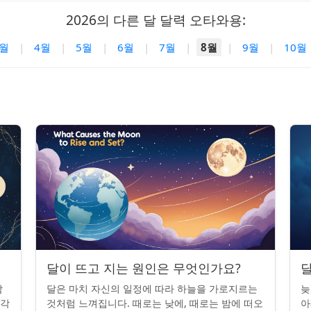
2026의 다른 달 달력 오타와용:
3월
|
4월
|
5월
|
6월
|
7월
|
8월
|
9월
|
10월
달이 뜨고 지는 원인은 무엇인가요?
달
밤
달은 마치 자신의 일정에 따라 하늘을 가로지르는
늦
조각
것처럼 느껴집니다. 때로는 낮에, 때로는 밤에 떠오
아