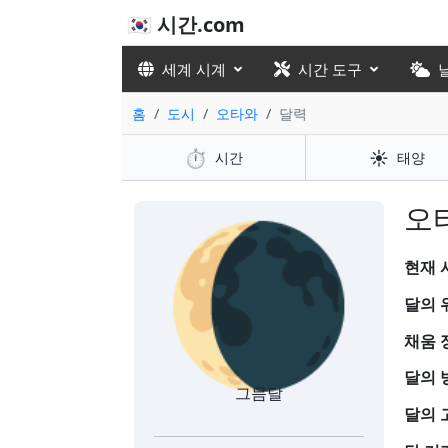
🇰🇷 시간.com
세계 시계
시간 도구
홈
도시
오타와
달력
⏱️
☀️
시간
태양
🌘
오
현재 시
달의 
채움 
달의 
그믐달
달의 