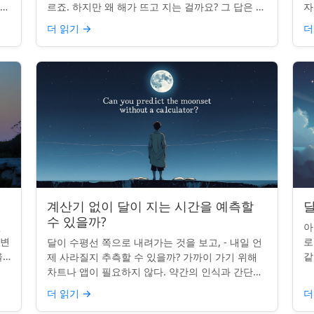
나타
르죠. 하지만 왜 해가 뜨고 지는 걸까요? 그 답은 단
자
니
순히 달에 관한 것이 아니라 우리에 관한 것입니다.
부
더 읽기
→
더
핵심 통찰:...
치
계산기 없이 달이 지는 시간을 예측할
달
수 있을까?
인
아
 변
로
달이 수평선 쪽으로 내려가는 것을 보고, - 내일 언
을
같
제 사라질지 추측할 수 있을까? 가까이 가기 위해
있습
도
차트나 앱이 필요하지 않다. 약간의 인식과 간단한
매
요령만 있으면 된다. 주요 통찰력: 오늘의 달 뜨는
더 읽기
→
더
시간을 알고...