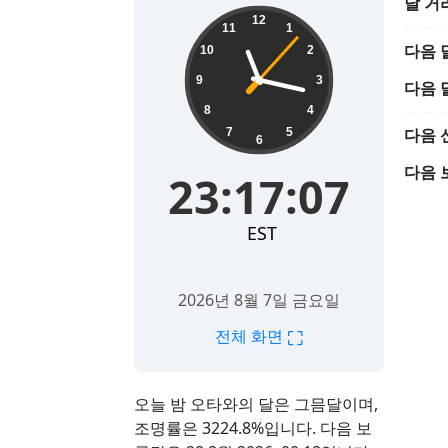
달 거
23:17:08
12
11
1
다음 
10
2
9
3
다음 
8
4
다음 
7
5
6
다음 
23:17:08
EST
2026년 8월 7일 금요일
⛶
전체 화면
오늘 밤 오타와의 달은 그믐달이며,
조명률은 3224.8%입니다. 다음 보