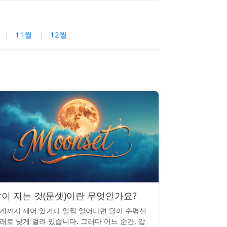
|
11월
|
12월
이 지는 것(문셋)이란 무엇인가요?
게까지 깨어 있거나 일찍 일어나면 달이 수평선
래로 낮게 걸려 있습니다. 그러다 어느 순간, 갑