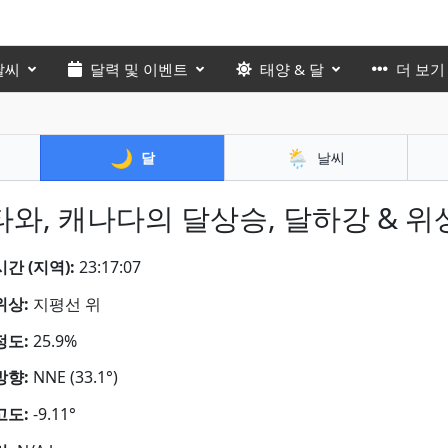
날씨
달력 및 이벤트
태양 & 달
더 보기
🌙
🌦️
달
날씨
타와, 캐나다의 달상승, 달하강 & 위
간 (지역):
23:17:08
위상:
지평선 위
정도:
25.9%
방향:
NNE (33.1°)
고도:
-9.11°