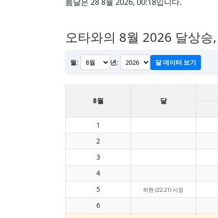
름달은 28 8월 2026, 00:18입니다.
오타와의 8월 2026 달상승
월:
년:
달 데이터 보기
8월
달
1
2
3
4
5
하현 (22:21) 시점
6