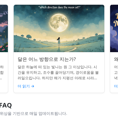
달은 어느 방향으로 지는가?
왜
 하
달은 하늘에 떠 있는 빛나는 원 그 이상입니다. 시
어
단합
간을 유지하고, 조수를 끌어당기며, 경이로움을 불
고
적
러일으킵니다. 하지만 해가 지평선 아래로 사라질
녁
쉽지
때, 당신은 한 번쯤 멈춰서 물어본 적이 있나요: 그
취
더 읽기
→
더
곳은 어디일까? ...
있
FAQ
 위상을 기반으로 매일 업데이트됩니다.