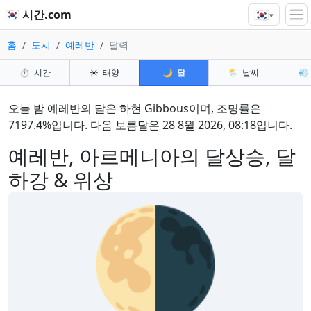
🇰🇷
🇰🇷 시간.com
▾
홈
도시
예레반
달력
⏱️
시간
☀️
태양
🌙
달
🌦️
날씨
💨
오늘 밤 예레반의 달은 하현 Gibbous이며, 조명률은
7197.4%입니다. 다음 보름달은 28 8월 2026, 08:18입니다.
예레반, 아르메니아의 달상승, 달
하강 & 위상
🌗