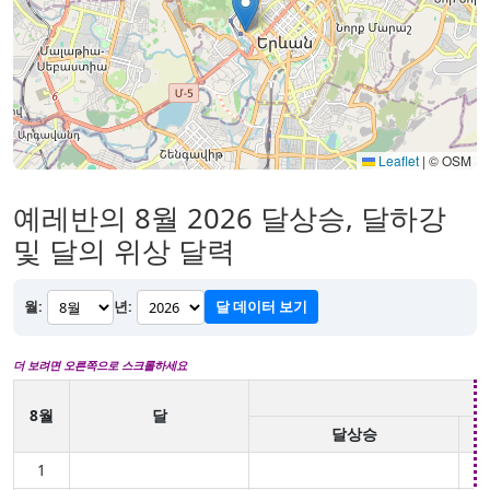
Leaflet
|
© OSM
예레반의 8월 2026 달상승, 달하강
및 달의 위상 달력
월:
년:
달 데이터 보기
더 보려면 오른쪽으로 스크롤하세요
8월
달
달상승
1