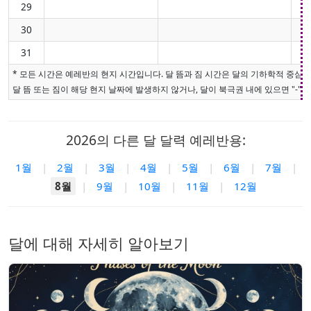
29
30
31
* 모든 시간은 예레반의 현지 시간입니다. 달 뜸과 짐 시간은 달의 기하학적 중심
달 뜸 또는 짐이 해당 현지 날짜에 발생하지 않거나, 달이 북극권 내에 있으면 "-"로
2026의 다른 달 달력 예레반용:
1월
|
2월
|
3월
|
4월
|
5월
|
6월
|
7월
|
8월
|
9월
|
10월
|
11월
|
12월
달에 대해 자세히 알아보기