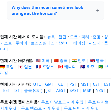
Why does the moon sometimes look
orange at the horizon?
현재 시간 에서 이 도시들:
뉴욕
·
런던
·
도쿄
·
파리
·
홍콩
·
싱
가포르
·
두바이
·
로스앤젤레스
·
상하이
·
베이징
·
시드니
·
뭄
바이
현재 시간 (국가별):
🇺🇸 미국
|
🇨🇳 중국
|
🇮🇳 인도
|
🇬🇧 영국
|
🇩🇪 독일
|
🇯🇵 일본
|
🇫🇷 프랑스
|
🇨🇦 캐나다
|
🇦🇺 호주
|
🇧🇷 브
라질
|
현재 시간
시간대
:
UTC
|
GMT
|
CET
|
PST
|
MST
|
CST
|
EST
|
EET
|
IST
|
중국 (CST)
|
JST
|
AEST
|
SAST
|
MSK
|
NZST
|
무료
위젯
웹마스터용:
무료 아날로그 시계 위젯
|
무료 디지털
시계 위젯
|
무료 텍스트 시계 위젯
|
무료 단어 시계 위젯