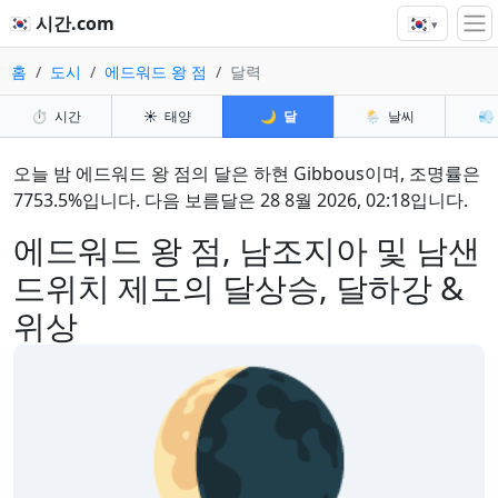
🇰🇷
🇰🇷 시간.com
▾
홈
도시
에드워드 왕 점
달력
⏱️
시간
☀️
태양
🌙
달
🌦️
날씨
💨
오늘 밤 에드워드 왕 점의 달은 하현 Gibbous이며, 조명률은
7753.5%입니다. 다음 보름달은 28 8월 2026, 02:18입니다.
에드워드 왕 점, 남조지아 및 남샌
드위치 제도의 달상승, 달하강 &
위상
🌘