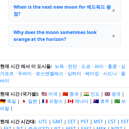
When is the next new moon for 에드워드 왕
점?
Why does the moon sometimes look
orange at the horizon?
현재 시간 에서 이 도시들:
뉴욕
·
런던
·
도쿄
·
파리
·
홍콩
·
싱
가포르
·
두바이
·
로스앤젤레스
·
상하이
·
베이징
·
시드니
·
뭄
바이
현재 시간 (국가별):
🇺🇸 미국
|
🇨🇳 중국
|
🇮🇳 인도
|
🇬🇧 영국
|
🇩🇪 독일
|
🇯🇵 일본
|
🇫🇷 프랑스
|
🇨🇦 캐나다
|
🇦🇺 호주
|
🇧🇷 브
라질
|
현재 시간
시간대
:
UTC
|
GMT
|
CET
|
PST
|
MST
|
CST
|
EST
|
EET
|
IST
|
중국 (CST)
|
JST
|
AEST
|
SAST
|
MSK
|
NZST
|