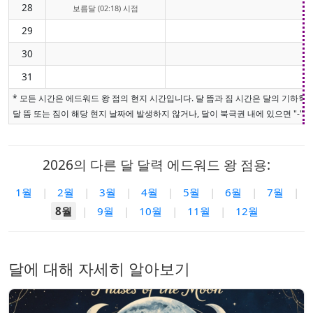
28
보름달 (02:18) 시점
29
30
31
* 모든 시간은 에드워드 왕 점의 현지 시간입니다. 달 뜸과 짐 시간은 달의 기하
달 뜸 또는 짐이 해당 현지 날짜에 발생하지 않거나, 달이 북극권 내에 있으면 "-"로
2026의 다른 달 달력 에드워드 왕 점용:
1월
|
2월
|
3월
|
4월
|
5월
|
6월
|
7월
|
8월
|
9월
|
10월
|
11월
|
12월
달에 대해 자세히 알아보기