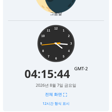
그믐달
04:15:45
12
11
1
10
2
9
3
8
4
7
5
6
GMT-2
04:15:45
2026년 8월 7일 금요일
⛶
전체 화면
12시간 형식 표시