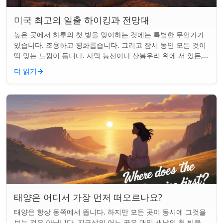
미국 최고의 일출 하이킹과 전망대
높은 곳에서 하루의 첫 빛을 맞이하는 것에는 특별한 무언가가
있습니다. 조용하고 평화롭습니다. 그리고 잠시 동안 모든 것이
딱 맞는 느낌이 듭니다. 사막 능선이나 산봉우리 위에 서 있든,
일출 하이킹은 평범한 아침을...
더 읽기
→
태양은 어디서 가장 먼저 떠오르나요?
태양은 항상 동쪽에서 뜹니다. 하지만 모든 곳이 동시에 그것을
보는 것은 아닙니다. 지구상의 어느 곳은 매일 새날의 첫 빛을