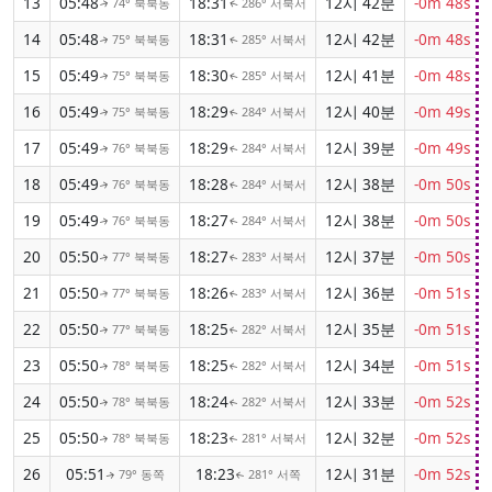
13
05:48
18:31
12시 42분
-0m 48s
74° 북북동
286° 서북서
↑
↑
14
05:48
18:31
12시 42분
-0m 48s
75° 북북동
285° 서북서
↑
↑
15
05:49
18:30
12시 41분
-0m 48s
75° 북북동
285° 서북서
↑
↑
16
05:49
18:29
12시 40분
-0m 49s
75° 북북동
284° 서북서
↑
↑
17
05:49
18:29
12시 39분
-0m 49s
76° 북북동
284° 서북서
↑
↑
18
05:49
18:28
12시 38분
-0m 50s
76° 북북동
284° 서북서
↑
↑
19
05:49
18:27
12시 38분
-0m 50s
76° 북북동
284° 서북서
↑
↑
20
05:50
18:27
12시 37분
-0m 50s
77° 북북동
283° 서북서
↑
↑
21
05:50
18:26
12시 36분
-0m 51s
77° 북북동
283° 서북서
↑
↑
22
05:50
18:25
12시 35분
-0m 51s
77° 북북동
282° 서북서
↑
↑
23
05:50
18:25
12시 34분
-0m 51s
78° 북북동
282° 서북서
↑
↑
24
05:50
18:24
12시 33분
-0m 52s
78° 북북동
282° 서북서
↑
↑
25
05:50
18:23
12시 32분
-0m 52s
78° 북북동
281° 서북서
↑
↑
26
05:51
18:23
12시 31분
-0m 52s
79° 동쪽
281° 서쪽
↑
↑