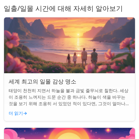
일출/일몰 시간에 대해 자세히 알아보기
세계 최고의 일몰 감상 명소
태양이 천천히 지면서 하늘을 불과 금빛 줄무늬로 칠한다. 세상
이 조용히 느껴지는 드문 순간 중 하나다. 하늘이 색을 바꾸는
것을 보기 위해 조용히 서 있었던 적이 있다면, 그것이 얼마나
마법 같은 일인지 알 것이다....
더 읽기
→