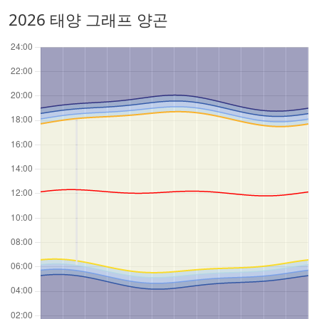
2026 태양 그래프 양곤