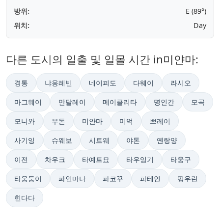
방위:
E (89°)
위치:
Day
다른 도시의 일출 및 일몰 시간 in미얀마:
경통
냐웅레빈
네이피도
다웨이
라시오
마그웨이
만달레이
메이클리타
명인간
모곡
모니와
무돈
미얀마
미억
쁘레이
사기잉
슈웨보
시트웨
야톤
옌랑양
이전
차우크
타예트묘
타우잉기
타웅구
타웅둥이
파인마나
파코꾸
파테인
핑우린
힌다다