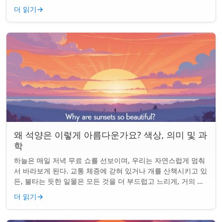
경이로움으로 우리의 하루를 시작...
더 읽기
→
왜 석양은 이렇게 아름다운가요? 색상, 의미 및 과
학
하늘은 매일 저녁 무료 쇼를 선보이며, 우리는 자연스럽게 멈춰
서 바라보게 된다. 교통 체증에 갇혀 있거나 개를 산책시키고 있
든, 불타는 듯한 일몰은 모든 것을 더 부드럽고 느리게, 거의 신
성하게 느끼게 만든다. 하지...
더 읽기
→