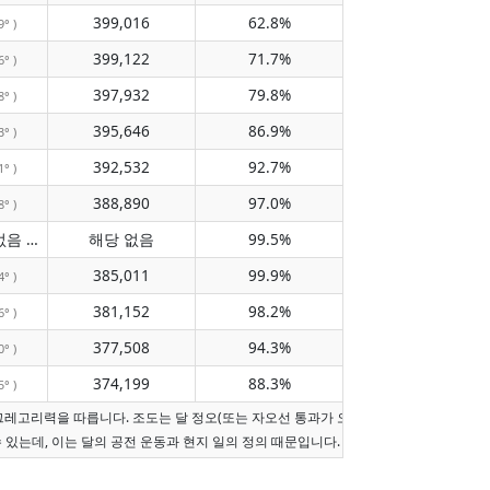
399,016
62.8%
9° )
399,122
71.7%
6° )
397,932
79.8%
8° )
395,646
86.9%
3° )
392,532
92.7%
1° )
388,890
97.0%
8° )
자오선 통과 없음
해당 없음
99.5%
( 해당 없음 )
385,011
99.9%
4° )
381,152
98.2%
6° )
377,508
94.3%
0° )
374,199
88.3%
5° )
그레고리력을 따릅니다. 조도는 달 정오(또는 자오선 통과가 오늘이 아니면 현지 정오)
수 있는데, 이는 달의 공전 운동과 현지 일의 정의 때문입니다.