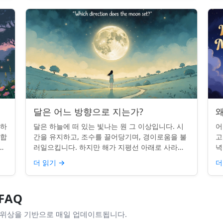
달은 어느 방향으로 지는가?
왜
 하
달은 하늘에 떠 있는 빛나는 원 그 이상입니다. 시
어
단합
간을 유지하고, 조수를 끌어당기며, 경이로움을 불
고
적
러일으킵니다. 하지만 해가 지평선 아래로 사라질
녁
쉽지
때, 당신은 한 번쯤 멈춰서 물어본 적이 있나요: 그
취
더 읽기
→
더
곳은 어디일까? ...
있
FAQ
 위상을 기반으로 매일 업데이트됩니다.