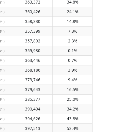
363,372
34.8%
2° )
360,426
24.1%
8° )
358,330
14.8%
5° )
357,399
7.3%
3° )
357,892
2.3%
1° )
359,930
0.1%
4° )
363,446
0.7%
7° )
368,186
3.9%
4° )
373,746
9.4%
8° )
379,643
16.5%
4° )
385,377
25.0%
5° )
390,494
34.2%
5° )
394,626
43.8%
4° )
397,513
53.4%
5° )