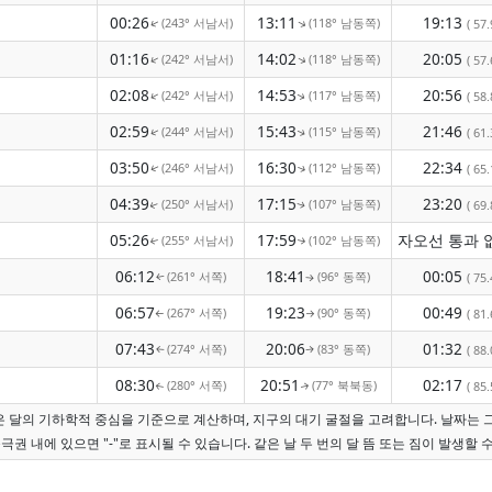
00:26
13:11
19:13
(243° 서남서)
(118° 남동쪽)
↑
( 57.
↑
01:16
14:02
20:05
(242° 서남서)
(118° 남동쪽)
↑
↑
( 57.
02:08
14:53
20:56
(242° 서남서)
(117° 남동쪽)
↑
( 58.
↑
02:59
15:43
21:46
(244° 서남서)
(115° 남동쪽)
( 61.
↑
↑
03:50
16:30
22:34
(246° 서남서)
(112° 남동쪽)
( 65.
↑
↑
04:39
17:15
23:20
(250° 서남서)
(107° 남동쪽)
( 69.
↑
↑
05:26
17:59
(255° 서남서)
(102° 남동쪽)
↑
↑
06:12
18:41
00:05
(261° 서쪽)
(96° 동쪽)
( 75.
↑
↑
06:57
19:23
00:49
(267° 서쪽)
(90° 동쪽)
( 81.
↑
↑
07:43
20:06
01:32
(274° 서쪽)
(83° 동쪽)
( 88.
↑
↑
08:30
20:51
02:17
(280° 서쪽)
(77° 북북동)
( 85.
↑
↑
간은 달의 기하학적 중심을 기준으로 계산하며, 지구의 대기 굴절을 고려합니다. 날짜는 
극권 내에 있으면 "-"로 표시될 수 있습니다. 같은 날 두 번의 달 뜸 또는 짐이 발생할 