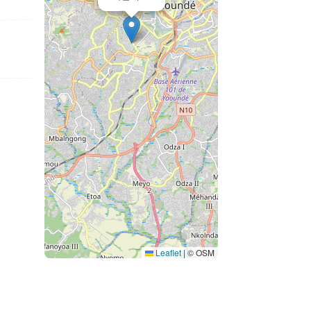
Leaflet
|
© OSM