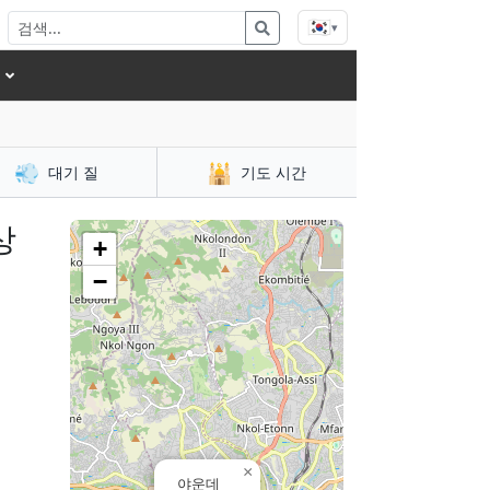
🇰🇷
▾
💨
🕌
대기 질
기도 시간
상
+
−
×
야운데