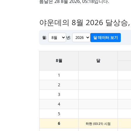
름달은 28 8월 2026, 05:18입니다.
야운데의 8월 2026 달상승
월:
년:
달 데이터 보기
8월
달
1
2
3
4
5
6
하현 (03:21) 시점