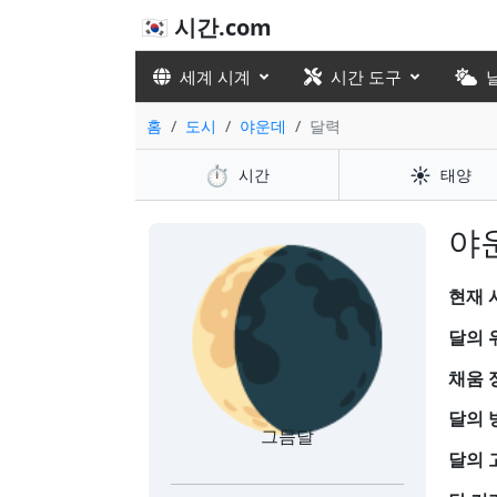
🇰🇷 시간.com
세계 시계
시간 도구
홈
도시
야운데
달력
⏱️
☀️
시간
태양
🌘
야
현재 시
달의 
채움 
달의 
그믐달
달의 