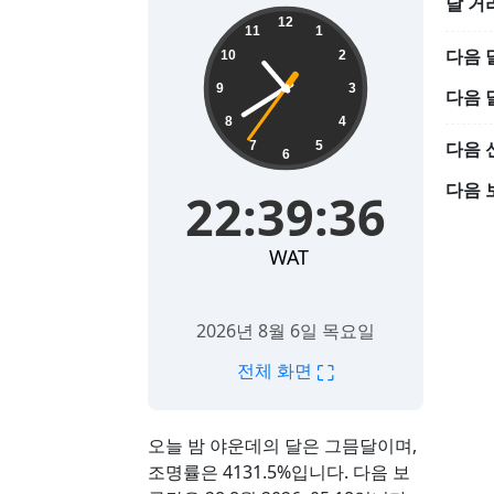
달 거
22:39:38
12
11
1
다음 
10
2
9
3
다음 
8
4
다음 
7
5
6
다음 
22:39:38
WAT
2026년 8월 6일 목요일
⛶
전체 화면
오늘 밤 야운데의 달은 그믐달이며,
조명률은 4131.5%입니다. 다음 보