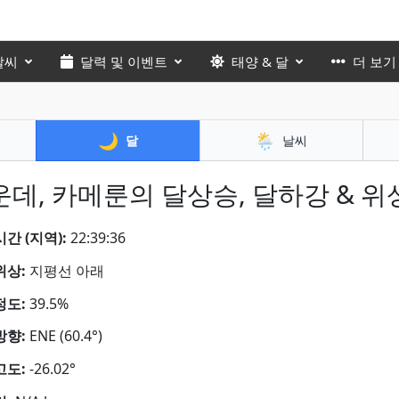
날씨
달력 및 이벤트
태양 & 달
더 보기
🌙
🌦️
달
날씨
운데, 카메룬의 달상승, 달하강 & 위
간 (지역):
22:39:38
위상:
지평선 아래
정도:
39.5%
방향:
ENE (60.4°)
고도:
-26.02°