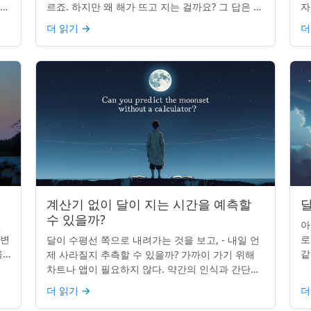
나타
르죠. 하지만 왜 해가 뜨고 지는 걸까요? 그 답은 단
자
니
순히 달에 관한 것이 아니라 우리에 관한 것입니다.
부
더 읽기
→
더
핵심 통찰:...
치
계산기 없이 달이 지는 시간을 예측할
달
수 있을까?
인
아
 변
로
달이 수평선 쪽으로 내려가는 것을 보고, - 내일 언
을
같
제 사라질지 추측할 수 있을까? 가까이 가기 위해
있습
도
차트나 앱이 필요하지 않다. 약간의 인식과 간단한
매
요령만 있으면 된다. 주요 통찰력: 오늘의 달 뜨는
더 읽기
→
더
시간을 알고...