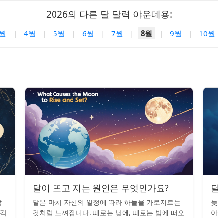
2026의 다른 달 달력 야운데용:
3월
|
4월
|
5월
|
6월
|
7월
|
8월
|
9월
|
10월
달이 뜨고 지는 원인은 무엇인가요?
달
밤
달은 마치 자신의 일정에 따라 하늘을 가로지르는
늦
조각
것처럼 느껴집니다. 때로는 낮에, 때로는 밤에 떠오
아