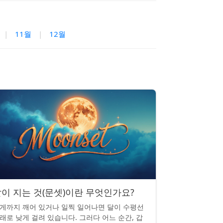
|
11월
|
12월
이 지는 것(문셋)이란 무엇인가요?
게까지 깨어 있거나 일찍 일어나면 달이 수평선
래로 낮게 걸려 있습니다. 그러다 어느 순간, 갑