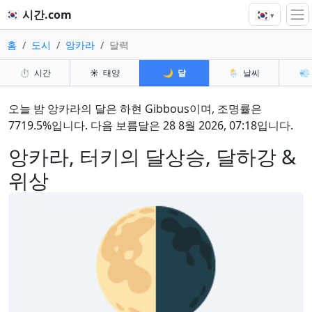
🇰🇷
🇰🇷 시간.com
▾
홈
도시
앙카라
달력
⏱️
시간
☀️
태양
🌙
달
🌦️
날씨
💨
오늘 밤 앙카라의 달은 하현 Gibbous이며, 조명률은
7719.5%입니다. 다음 보름달은 28 8월 2026, 07:18입니다.
앙카라, 터키의 달상승, 달하강 &
위상
🌗