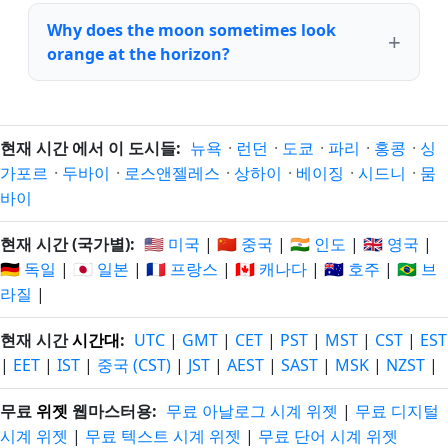
Why does the moon sometimes look
orange at the horizon?
현재 시간 에서 이 도시들:
뉴욕
·
런던
·
도쿄
·
파리
·
홍콩
·
싱
가포르
·
두바이
·
로스앤젤레스
·
상하이
·
베이징
·
시드니
·
뭄
바이
현재 시간 (국가별):
🇺🇸 미국
|
🇨🇳 중국
|
🇮🇳 인도
|
🇬🇧 영국
|
🇩🇪 독일
|
🇯🇵 일본
|
🇫🇷 프랑스
|
🇨🇦 캐나다
|
🇦🇺 호주
|
🇧🇷 브
라질
|
현재 시간
시간대
:
UTC
|
GMT
|
CET
|
PST
|
MST
|
CST
|
EST
|
EET
|
IST
|
중국 (CST)
|
JST
|
AEST
|
SAST
|
MSK
|
NZST
|
무료
위젯
웹마스터용:
무료 아날로그 시계 위젯
|
무료 디지털
시계 위젯
|
무료 텍스트 시계 위젯
|
무료 단어 시계 위젯