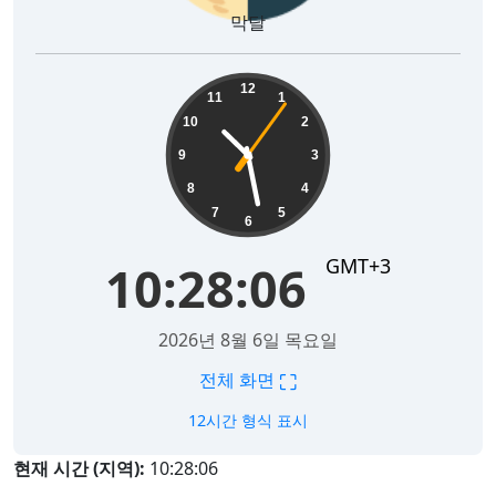
막달
10:28:07
12
11
1
10
2
9
3
8
4
7
5
6
GMT+3
10:28:07
2026년 8월 6일 목요일
⛶
전체 화면
12시간 형식 표시
현재 시간 (지역):
10:28:07