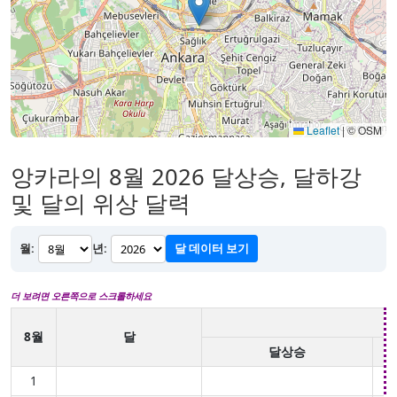
Leaflet
|
© OSM
앙카라의 8월 2026 달상승, 달하강
및 달의 위상 달력
월:
년:
달 데이터 보기
더 보려면 오른쪽으로 스크롤하세요
8월
달
달상승
1