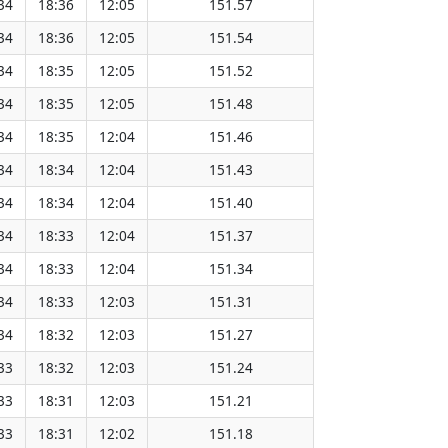
34
18:36
12:05
151.57
34
18:36
12:05
151.54
34
18:35
12:05
151.52
34
18:35
12:05
151.48
34
18:35
12:04
151.46
34
18:34
12:04
151.43
34
18:34
12:04
151.40
34
18:33
12:04
151.37
34
18:33
12:04
151.34
34
18:33
12:03
151.31
34
18:32
12:03
151.27
33
18:32
12:03
151.24
33
18:31
12:03
151.21
33
18:31
12:02
151.18