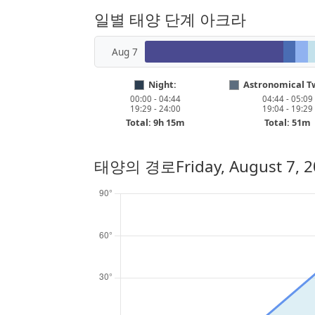
일별 태양 단계 아크라
Aug 7
Night:
Astronomical Tw
00:00 - 04:44
04:44 - 05:09
19:29 - 24:00
19:04 - 19:29
Total: 9h 15m
Total: 51m
태양의 경로
Friday, August 7, 