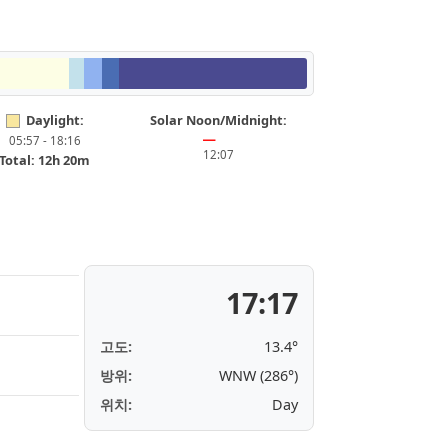
Daylight:
Solar Noon/Midnight:
05:57 - 18:16
━
12:07
Total: 12h 20m
17:17
고도:
13.3°
방위:
WNW (286°)
위치:
Day