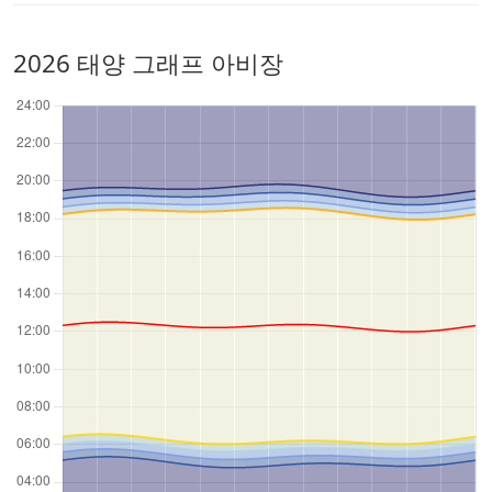
2026 태양 그래프 아비장