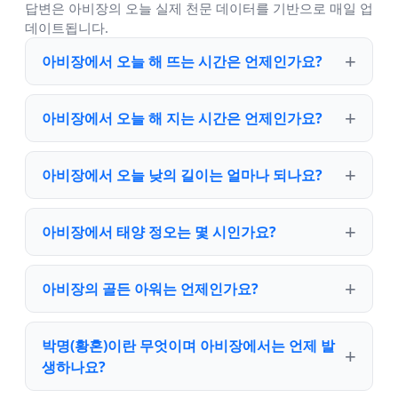
답변은 아비장의 오늘 실제 천문 데이터를 기반으로 매일 업
데이트됩니다.
아비장에서 오늘 해 뜨는 시간은 언제인가요?
아비장에서 오늘 해 지는 시간은 언제인가요?
아비장에서 오늘 낮의 길이는 얼마나 되나요?
아비장에서 태양 정오는 몇 시인가요?
아비장의 골든 아워는 언제인가요?
박명(황혼)이란 무엇이며 아비장에서는 언제 발
생하나요?