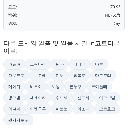
고도:
70.9°
방위:
NE (55°)
위치:
Day
다른 도시의 일출 및 일몰 시간 in코트디부
아르:
가뇨아
그랑바삼
남자
다나네
다부
다우크로
두코에
디보
딤복로
마르코리
메아기
바부아
보농
본두쿠
부아플레
빙그빌
세게이라
수브레
신프라
아그보빌
아냐마
아벤구루
아보보
아조페
코르호고
펜케쎄두구