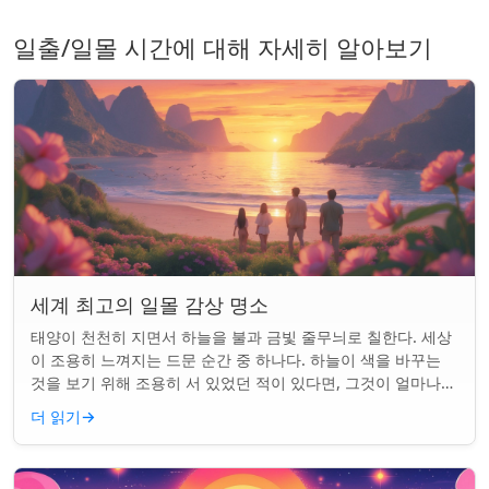
일출/일몰 시간에 대해 자세히 알아보기
세계 최고의 일몰 감상 명소
태양이 천천히 지면서 하늘을 불과 금빛 줄무늬로 칠한다. 세상
이 조용히 느껴지는 드문 순간 중 하나다. 하늘이 색을 바꾸는
것을 보기 위해 조용히 서 있었던 적이 있다면, 그것이 얼마나
마법 같은 일인지 알 것이다....
더 읽기
→