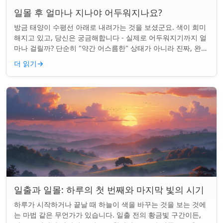
일몰 후 얼마나 지나야 어두워지나요?
방금 태양이 수평선 아래로 내려가는 것을 보셨군요. 색이 희미
해지고 있고, 당신은 궁금해합니다 - 실제로 어두워지기까지 얼
마나 걸릴까? 단순히 "약간 어스름한" 상태가 아니라 진짜, 완전
한 밤이 되는 것. 알고 보니...
더 읽기
→
일출과 일몰: 하루의 첫 번째와 마지막 빛의 시기
하루가 시작하거나 끝날 때 하늘이 색을 바꾸는 것을 보는 것에
는 마법 같은 무언가가 있습니다. 일출 전의 황금빛 구간이든,