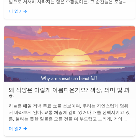
밤으로 서서히 사라지는 짙은 주황빛이든, 그 순간들은 조용한
경이로움으로 우리의 하루를 시작...
더 읽기
→
왜 석양은 이렇게 아름다운가요? 색상, 의미 및 과
학
하늘은 매일 저녁 무료 쇼를 선보이며, 우리는 자연스럽게 멈춰
서 바라보게 된다. 교통 체증에 갇혀 있거나 개를 산책시키고 있
든, 불타는 듯한 일몰은 모든 것을 더 부드럽고 느리게, 거의 신
성하게 느끼게 만든다. 하지...
더 읽기
→