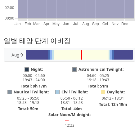
일별 태양 단계 아비장
Aug 9
Night:
Astronomical Twilight:
00:00 - 04:60
04:60 - 05:25
19:43 - 24:00
19:18 - 19:43
Total: 9h 17m
Total: 51m
Nautical Twilight:
Civil Twilight:
Daylight:
05:25 - 05:50
05:50 - 06:12
06:12 - 18:31
18:53 - 19:18
18:31 - 18:53
Total: 12h 19m
Total: 50m
Total: 44m
Solar Noon/Midnight:
━
12:22