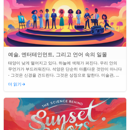
예술, 엔터테인먼트, 그리고 언어 속의 일몰
태양이 낮게 떨어지고 있다. 하늘에 색채가 퍼진다. 우리 안의
무언가가 부드러워진다. 석양은 단순히 아름다운 것만이 아니다
- 그것은 신경을 건드린다. 그것은 상징으로 말한다. 미술관, 화
면, 그리고 우리가 말하는 ...
더 읽기
→