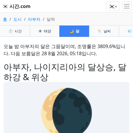
🇰🇷
🇰🇷 시간.com
▾
홈
도시
아부자
달력
⏱️
시간
☀️
태양
🌙
달
🌦️
날씨
💨
오늘 밤 아부자의 달은 그믐달이며, 조명률은 3809.6%입니
다. 다음 보름달은 28 8월 2026, 05:18입니다.
아부자, 나이지리아의 달상승, 달
하강 & 위상
🌘