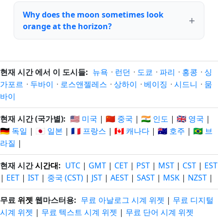
Why does the moon sometimes look
orange at the horizon?
현재 시간 에서 이 도시들:
뉴욕
·
런던
·
도쿄
·
파리
·
홍콩
·
싱
가포르
·
두바이
·
로스앤젤레스
·
상하이
·
베이징
·
시드니
·
뭄
바이
현재 시간 (국가별):
🇺🇸 미국
|
🇨🇳 중국
|
🇮🇳 인도
|
🇬🇧 영국
|
🇩🇪 독일
|
🇯🇵 일본
|
🇫🇷 프랑스
|
🇨🇦 캐나다
|
🇦🇺 호주
|
🇧🇷 브
라질
|
현재 시간
시간대
:
UTC
|
GMT
|
CET
|
PST
|
MST
|
CST
|
EST
|
EET
|
IST
|
중국 (CST)
|
JST
|
AEST
|
SAST
|
MSK
|
NZST
|
무료
위젯
웹마스터용:
무료 아날로그 시계 위젯
|
무료 디지털
시계 위젯
|
무료 텍스트 시계 위젯
|
무료 단어 시계 위젯