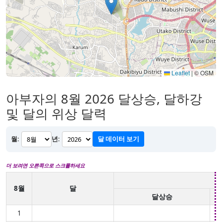
Leaflet
|
© OSM
아부자의 8월 2026 달상승, 달하강
및 달의 위상 달력
월:
년:
달 데이터 보기
더 보려면 오른쪽으로 스크롤하세요
8월
달
달상승
1