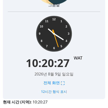
그믐달
10:20:28
12
11
1
10
2
9
3
8
4
7
5
6
WAT
10:20:28
2026년 8월 9일 일요일
⛶
전체 화면
12시간 형식 표시
현재 시간 (지역):
10:20:28