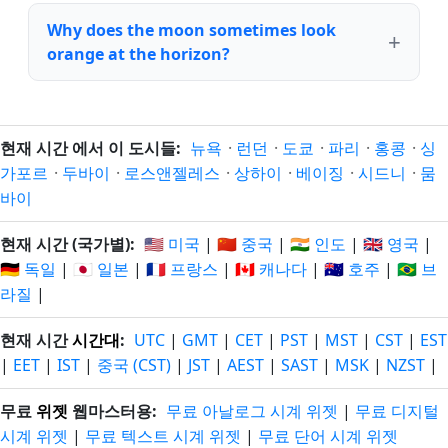
Why does the moon sometimes look
orange at the horizon?
현재 시간 에서 이 도시들:
뉴욕
·
런던
·
도쿄
·
파리
·
홍콩
·
싱
가포르
·
두바이
·
로스앤젤레스
·
상하이
·
베이징
·
시드니
·
뭄
바이
현재 시간 (국가별):
🇺🇸 미국
|
🇨🇳 중국
|
🇮🇳 인도
|
🇬🇧 영국
|
🇩🇪 독일
|
🇯🇵 일본
|
🇫🇷 프랑스
|
🇨🇦 캐나다
|
🇦🇺 호주
|
🇧🇷 브
라질
|
현재 시간
시간대
:
UTC
|
GMT
|
CET
|
PST
|
MST
|
CST
|
EST
|
EET
|
IST
|
중국 (CST)
|
JST
|
AEST
|
SAST
|
MSK
|
NZST
|
무료
위젯
웹마스터용:
무료 아날로그 시계 위젯
|
무료 디지털
시계 위젯
|
무료 텍스트 시계 위젯
|
무료 단어 시계 위젯