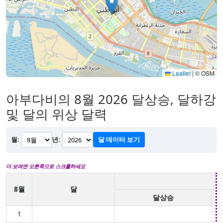
Leaflet
|
© OSM
아부다비의 8월 2026 달상승, 달하강
및 달의 위상 달력
월:
년:
달 데이터 보기
더 보려면 오른쪽으로 스크롤하세요
8월
달
달상승
1