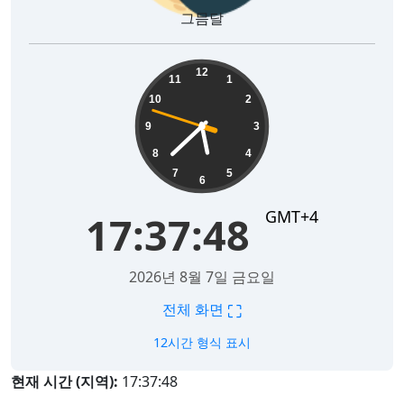
그믐달
17:37:49
12
11
1
10
2
9
3
8
4
7
5
6
GMT+4
17:37:49
2026년 8월 7일 금요일
⛶
전체 화면
12시간 형식 표시
현재 시간 (지역):
17:37:49