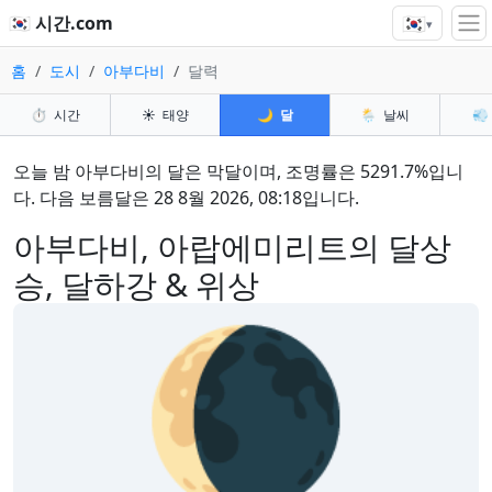
🇰🇷
🇰🇷 시간.com
▾
홈
도시
아부다비
달력
⏱️
시간
☀️
태양
🌙
달
🌦️
날씨
💨
오늘 밤 아부다비의 달은 막달이며, 조명률은 5291.7%입니
다. 다음 보름달은 28 8월 2026, 08:18입니다.
아부다비, 아랍에미리트의 달상
승, 달하강 & 위상
🌘