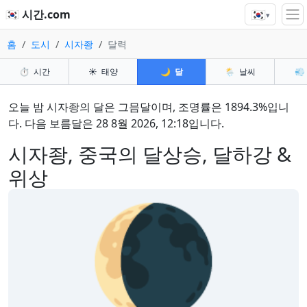
🇰🇷
🇰🇷 시간.com
▾
홈
도시
시자좡
달력
⏱️
시간
☀️
태양
🌙
달
🌦️
날씨
💨
오늘 밤 시자좡의 달은 그믐달이며, 조명률은 1894.3%입니
다. 다음 보름달은 28 8월 2026, 12:18입니다.
시자좡, 중국의 달상승, 달하강 &
위상
🌘