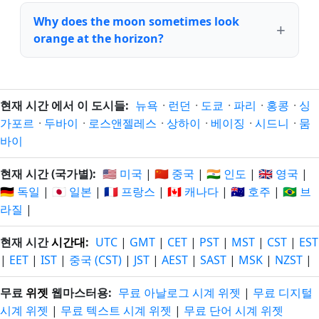
Why does the moon sometimes look
orange at the horizon?
현재 시간 에서 이 도시들:
뉴욕
·
런던
·
도쿄
·
파리
·
홍콩
·
싱
가포르
·
두바이
·
로스앤젤레스
·
상하이
·
베이징
·
시드니
·
뭄
바이
현재 시간 (국가별):
🇺🇸 미국
|
🇨🇳 중국
|
🇮🇳 인도
|
🇬🇧 영국
|
🇩🇪 독일
|
🇯🇵 일본
|
🇫🇷 프랑스
|
🇨🇦 캐나다
|
🇦🇺 호주
|
🇧🇷 브
라질
|
현재 시간
시간대
:
UTC
|
GMT
|
CET
|
PST
|
MST
|
CST
|
EST
|
EET
|
IST
|
중국 (CST)
|
JST
|
AEST
|
SAST
|
MSK
|
NZST
|
무료
위젯
웹마스터용:
무료 아날로그 시계 위젯
|
무료 디지털
시계 위젯
|
무료 텍스트 시계 위젯
|
무료 단어 시계 위젯