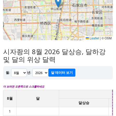
Leaflet
|
© OSM
시자좡의 8월 2026 달상승, 달하강
및 달의 위상 달력
월:
년:
달 데이터 보기
더 보려면 오른쪽으로 스크롤하세요
8월
달
달상승
1