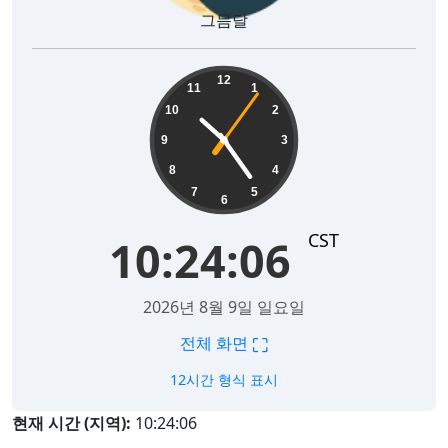
그믐달
10:24:07
12
11
1
10
2
9
3
8
4
7
5
6
CST
10:24:07
2026년 8월 9일 일요일
⛶
전체 화면
12시간 형식 표시
현재 시간 (지역):
10:24:07