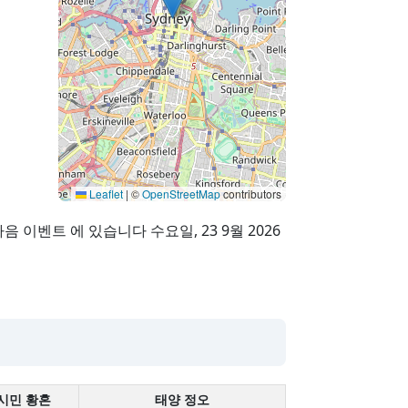
Leaflet
|
©
OpenStreetMap
contributors
음 이벤트 에 있습니다 수요일, 23 9월 2026
시민 황혼
태양 정오