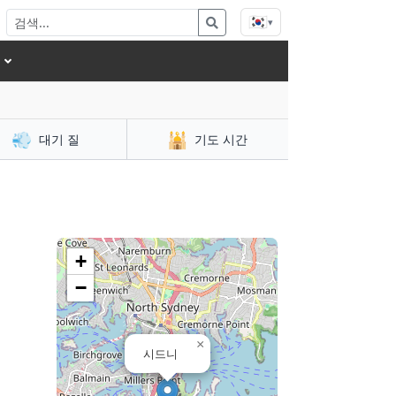
🇰🇷
▾
💨
🕌
대기 질
기도 시간
+
−
×
시드니