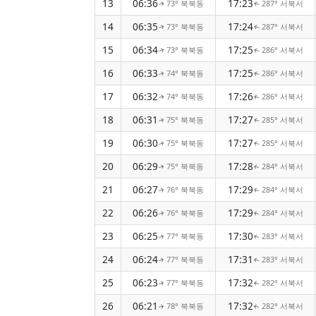
13
06:36
17:23
73° 북북동
287° 서북서
↑
↑
14
06:35
17:24
73° 북북동
287° 서북서
↑
↑
15
06:34
17:25
73° 북북동
286° 서북서
↑
↑
16
06:33
17:25
74° 북북동
286° 서북서
↑
↑
17
06:32
17:26
74° 북북동
286° 서북서
↑
↑
18
06:31
17:27
75° 북북동
285° 서북서
↑
↑
19
06:30
17:27
75° 북북동
285° 서북서
↑
↑
20
06:29
17:28
75° 북북동
284° 서북서
↑
↑
21
06:27
17:29
76° 북북동
284° 서북서
↑
↑
22
06:26
17:29
76° 북북동
284° 서북서
↑
↑
23
06:25
17:30
77° 북북동
283° 서북서
↑
↑
24
06:24
17:31
77° 북북동
283° 서북서
↑
↑
25
06:23
17:32
77° 북북동
282° 서북서
↑
↑
26
06:21
17:32
78° 북북동
282° 서북서
↑
↑