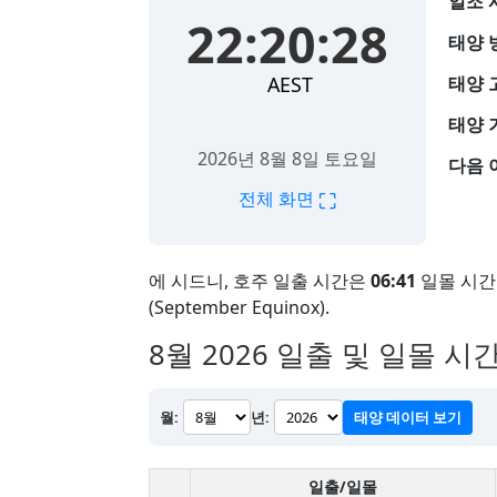
일조 
22:20:29
태양 
AEST
태양 
태양 
2026년 8월 8일 토요일
다음 
⛶
전체 화면
에 시드니, 호주 일출 시간은
06:41
일몰 시
(September Equinox).
8월 2026
일출 및 일몰 시간
월:
년:
태양 데이터 보기
일출/일몰