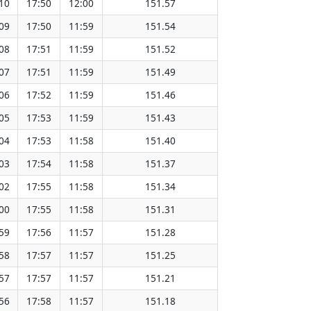
10
17:50
12:00
151.57
09
17:50
11:59
151.54
08
17:51
11:59
151.52
07
17:51
11:59
151.49
06
17:52
11:59
151.46
05
17:53
11:59
151.43
04
17:53
11:58
151.40
03
17:54
11:58
151.37
02
17:55
11:58
151.34
00
17:55
11:58
151.31
59
17:56
11:57
151.28
58
17:57
11:57
151.25
57
17:57
11:57
151.21
56
17:58
11:57
151.18