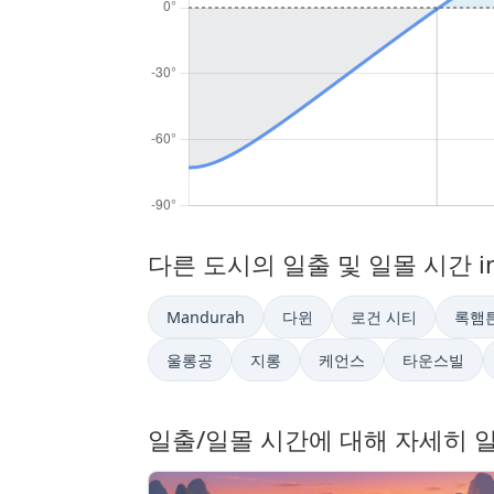
다른 도시의 일출 및 일몰 시간 i
Mandurah
다윈
로건 시티
록햄
울롱공
지롱
케언스
타운스빌
일출/일몰 시간에 대해 자세히 