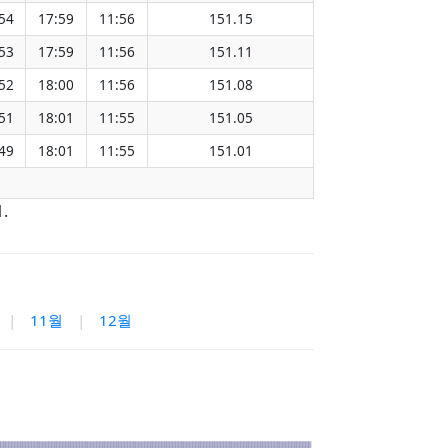
54
17:59
11:56
151.15
53
17:59
11:56
151.11
52
18:00
11:56
151.08
51
18:01
11:55
151.05
49
18:01
11:55
151.01
.
|
11월
|
12월