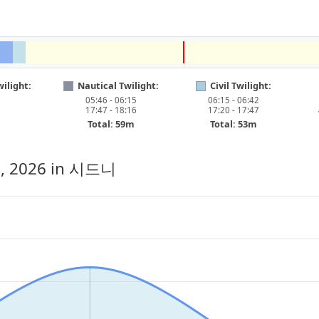
ilight:
Nautical Twilight:
Civil Twilight:
05:46 - 06:15
06:15 - 06:42
17:47 - 18:16
17:20 - 17:47
Total: 59m
Total: 53m
, 2026
in 시드니