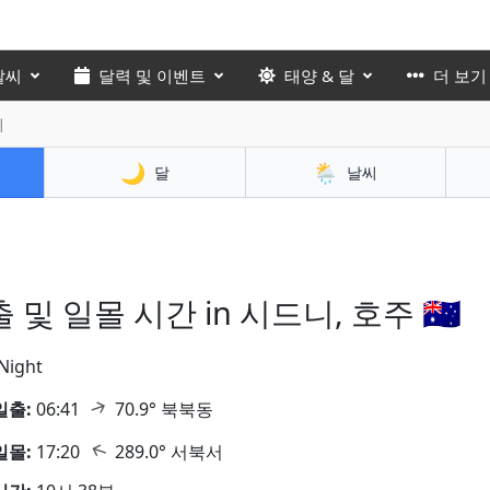
날씨
달력 및 이벤트
태양 & 달
더 보기
니
🌙
🌦️
달
날씨
 및 일몰 시간 in 시드니, 호주 🇦🇺
Night
↑
일출:
06:41
70.9° 북북동
↑
일몰:
17:20
289.0° 서북서