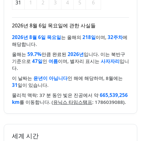
31
1
2
3
4
5
6
2026년 8월 6일 목요일에 관한 사실들
2026년 8월 6일 목요일
는 올해의
218일
이며,
32주차
에
해당합니다.
올해는
59.7%
만큼 완료된
2026년
입니다. 이는 북반구
기준으로
47일
인
여름
이며, 별자리 표시는
사자자리
입니
다.
이 날짜는
윤년이 아닙니다
인 해에 해당하며, 8월에는
31
일이 있습니다.
물리적 맥락: 37 분 동안 빛은 진공에서 약
665,539,256
km
를 이동합니다. (
유닉스 타임스탬프
: 1786039088).
세계 시간