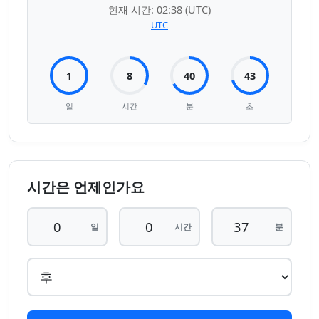
현재 시간:
02:38
(UTC)
UTC
1
8
40
43
일
시간
분
초
시간은 언제인가요
일
시간
분