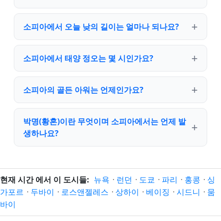
소피아에서 오늘 낮의 길이는 얼마나 되나요?
소피아에서 태양 정오는 몇 시인가요?
소피아의 골든 아워는 언제인가요?
박명(황혼)이란 무엇이며 소피아에서는 언제 발
생하나요?
현재 시간 에서 이 도시들:
뉴욕
·
런던
·
도쿄
·
파리
·
홍콩
·
싱
가포르
·
두바이
·
로스앤젤레스
·
상하이
·
베이징
·
시드니
·
뭄
바이