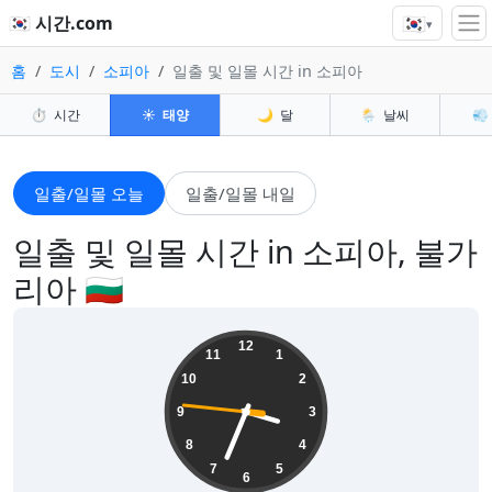
🇰🇷
🇰🇷 시간.com
▾
홈
도시
소피아
일출 및 일몰 시간 in 소피아
⏱️
시간
☀️
태양
🌙
달
🌦️
날씨
💨
일출/일몰 오늘
일출/일몰 내일
일출 및 일몰 시간 in 소피아, 불가
리아 🇧🇬
15:33:47
12
11
1
10
2
9
3
8
4
7
5
6