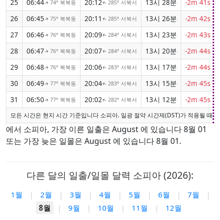
25
06:44
20:12
13시 28분
-2m 41s
74° 북북동
285° 서북서
↑
↑
26
06:45
20:11
13시 26분
-2m 42s
75° 북북동
285° 서북서
↑
↑
27
06:46
20:09
13시 23분
-2m 43s
76° 북북동
284° 서북서
↑
↑
28
06:47
20:07
13시 20분
-2m 44s
76° 북북동
284° 서북서
↑
↑
29
06:48
20:06
13시 17분
-2m 44s
76° 북북동
283° 서북서
↑
↑
30
06:49
20:04
13시 15분
-2m 45s
77° 북북동
283° 서북서
↑
↑
31
06:50
20:02
13시 12분
-2m 45s
77° 북북동
282° 서북서
↑
↑
모든 시간은 현지 시간 기준입니다 소피아. 일광 절약 시간제(DST)가 적용될 때 
에서 소피아, 가장 이른 일출은 August 에 있습니다 8월 01
또는 가장 늦은 일몰은 August 에 있습니다 8월 01.
다른 달의 일출/일몰 달력 소피아 (2026):
1월
|
2월
|
3월
|
4월
|
5월
|
6월
|
7월
|
8월
|
9월
|
10월
|
11월
|
12월