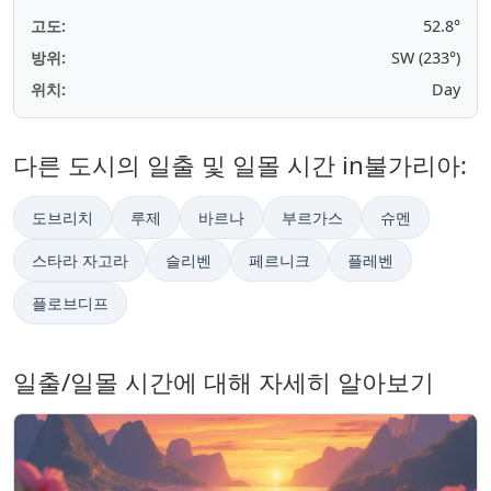
고도:
52.7°
방위:
SW (233°)
위치:
Day
다른 도시의 일출 및 일몰 시간 in불가리아:
도브리치
루제
바르나
부르가스
슈멘
스타라 자고라
슬리벤
페르니크
플레벤
플로브디프
일출/일몰 시간에 대해 자세히 알아보기