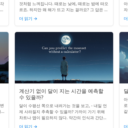
조각
것처럼 느껴집니다. 때로는 낮에, 때로는 밤에 떠오
아
나타
르죠. 하지만 왜 해가 뜨고 지는 걸까요? 그 답은 단
자
니
순히 달에 관한 것이 아니라 우리에 관한 것입니다.
부
더 읽기
→
더
핵심 통찰:...
치
계산기 없이 달이 지는 시간을 예측할
달
수 있을까?
인
아
 변
로
달이 수평선 쪽으로 내려가는 것을 보고, - 내일 언
을
같
제 사라질지 추측할 수 있을까? 가까이 가기 위해
있습
도
차트나 앱이 필요하지 않다. 약간의 인식과 간단한
매
요령만 있으면 된다. 주요 통찰력: 오늘의 달 뜨는
더 읽기
→
더