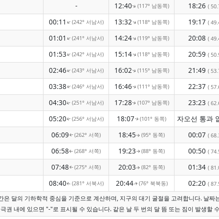
-
12:40
18:26
(117° 남동쪽)
( 50.
↑
00:11
13:32
19:17
(242° 서남서)
(118° 남동쪽)
↑
↑
( 49.
01:01
14:24
20:08
(241° 서남서)
(119° 남동쪽)
↑
↑
( 49.
01:53
15:14
20:59
(242° 서남서)
(118° 남동쪽)
↑
↑
( 50.
02:46
16:02
21:49
(243° 서남서)
(115° 남동쪽)
( 53.
↑
↑
03:38
16:46
22:37
(246° 서남서)
(111° 남동쪽)
( 57.
↑
↑
04:30
17:28
23:23
(251° 서남서)
(107° 남동쪽)
( 62.
↑
↑
05:20
18:07
(256° 서남서)
(101° 동쪽)
↑
↑
06:09
18:45
00:07
(262° 서쪽)
(95° 동쪽)
( 68.
↑
↑
06:58
19:23
00:50
(268° 서쪽)
(88° 동쪽)
( 74.
↑
↑
07:48
20:03
01:34
(275° 서쪽)
(82° 동쪽)
( 81.
↑
↑
08:40
20:44
02:20
(281° 서북서)
(76° 북북동)
( 87.
↑
↑
 시간은 달의 기하학적 중심을 기준으로 계산하며, 지구의 대기 굴절을 고려합니다. 날짜
극권 내에 있으면 "-"로 표시될 수 있습니다. 같은 날 두 번의 달 뜸 또는 짐이 발생할 