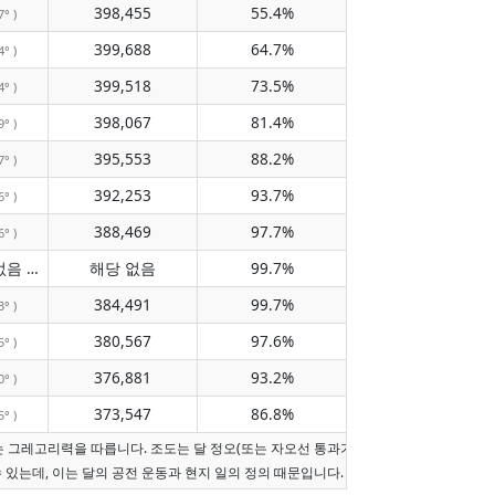
398,455
55.4%
7° )
399,688
64.7%
4° )
399,518
73.5%
4° )
398,067
81.4%
9° )
395,553
88.2%
7° )
392,253
93.7%
6° )
388,469
97.7%
6° )
자오선 통과 없음
해당 없음
99.7%
( 해당 없음 )
384,491
99.7%
3° )
380,567
97.6%
5° )
376,881
93.2%
0° )
373,547
86.8%
5° )
는 그레고리력을 따릅니다. 조도는 달 정오(또는 자오선 통과가 오늘이 아니면 현지 정
수 있는데, 이는 달의 공전 운동과 현지 일의 정의 때문입니다.