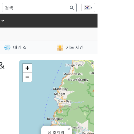
🇰🇷
▾
💨
🕌
대기 질
기도 시간
&
+
−
×
성 조지의