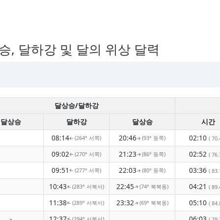
상승, 달하강 및 달의 위상 달력
달상승/달하강
달상승
달하강
달상승
시간
08:14
20:46
02:10
(264° 서쪽)
(93° 동쪽)
( 70.
↑
↑
09:02
21:23
02:52
(270° 서쪽)
(86° 동쪽)
( 76.
↑
↑
09:51
22:03
03:36
(277° 서쪽)
(80° 동쪽)
( 83.
↑
↑
10:43
22:45
04:21
(283° 서북서)
(74° 북북동)
( 89.
↑
↑
11:38
23:32
05:10
(289° 서북서)
(69° 북북동)
( 84.
↑
↑
-
12:37
06:03
(294° 서북서)
( 79.
↑