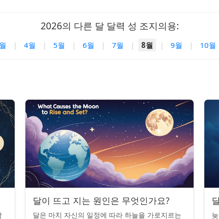
2026의 다른 달 달력 성 조지의용:
3월
|
4월
|
5월
|
6월
|
7월
|
8월
|
9월
|
10월
달이 뜨고 지는 원인은 무엇인가요?
달
밤
달은 마치 자신의 일정에 따라 하늘을 가로지르는
늦