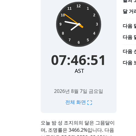
달의 
07:46:52
12
11
1
달 거
10
2
9
3
다음 
8
4
다음 
7
5
6
다음 
07:46:52
다음 
AST
2026년 8월 7일 금요일
⛶
전체 화면
오늘 밤 성 조지의의 달은 그믐달이
며, 조명률은 3466.2%입니다. 다음