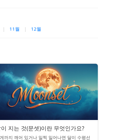
|
11월
|
12월
이 지는 것(문셋)이란 무엇인가요?
게까지 깨어 있거나 일찍 일어나면 달이 수평선