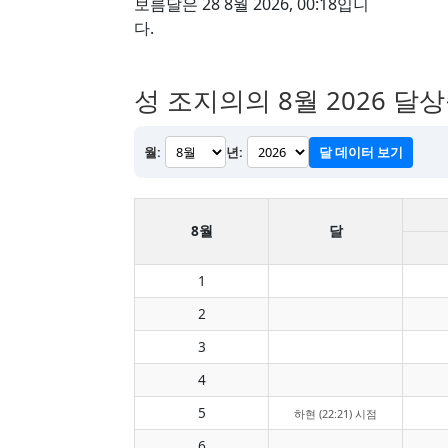
보름달은 28 8월 2026, 00:18입니
다.
성 조지의의 8월 2026 달
월:
년:
달 데이터 보기
8월
달
1
2
3
4
5
하현 (22:21) 시점
6