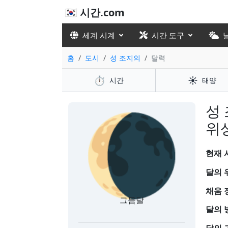
🇰🇷 시간.com
세계 시계
시간 도구
홈
도시
성 조지의
달력
⏱️
☀️
시간
태양
🌘
성
위
현재 시
달의 
채움 
그믐달
달의 