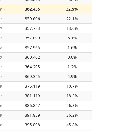
362,435
32.5%
9° )
359,606
22.1%
9° )
357,723
13.0%
0° )
357,099
6.1%
3° )
357,965
1.6%
4° )
360,402
0.0%
0° )
364,295
1.2%
6° )
369,345
4.9%
8° )
375,119
10.7%
1° )
381,119
18.2%
8° )
386,847
26.8%
1° )
391,859
36.2%
3° )
395,808
45.8%
4° )