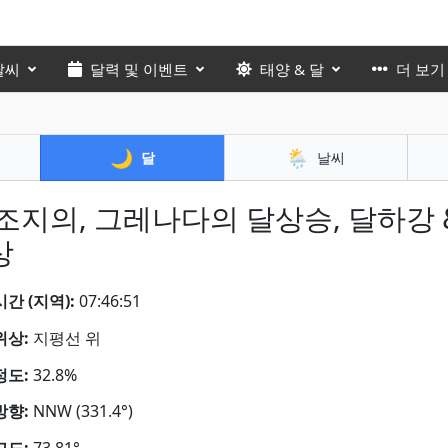
날씨
달력 및 이벤트
태양 & 달
더 보기
🌙
🌦️
달
날씨
 조지의, 그레나다의 달상승, 달하강 
상
간 (지역):
07:46:52
위상:
지평선 위
정도:
32.8%
방향:
NNW (331.4°)