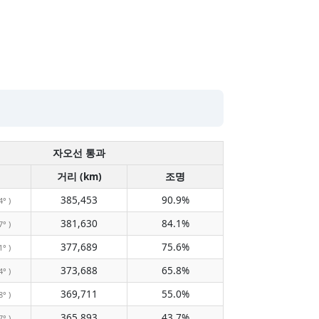
자오선 통과
거리 (km)
조명
385,453
90.9%
4° )
381,630
84.1%
7° )
377,689
75.6%
1° )
373,688
65.8%
4° )
369,711
55.0%
8° )
365,893
43.7%
7° )