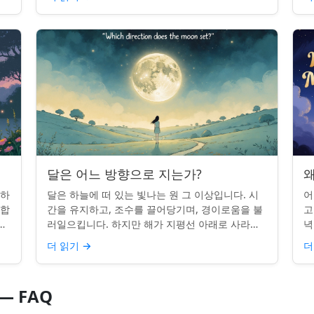
시간을 알고...
달은 어느 방향으로 지는가?
왜
 하
달은 하늘에 떠 있는 빛나는 원 그 이상입니다. 시
어
단합
간을 유지하고, 조수를 끌어당기며, 경이로움을 불
고
적
러일으킵니다. 하지만 해가 지평선 아래로 사라질
녁
쉽지
때, 당신은 한 번쯤 멈춰서 물어본 적이 있나요: 그
취
더 읽기
→
더
곳은 어디일까? ...
있
— FAQ