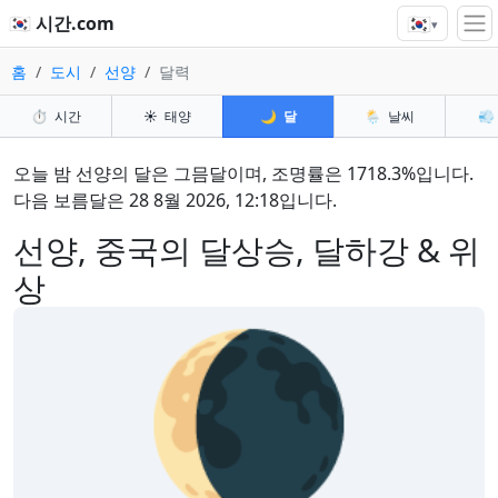
🇰🇷
🇰🇷 시간.com
▾
홈
도시
선양
달력
⏱️
시간
☀️
태양
🌙
달
🌦️
날씨
💨
오늘 밤 선양의 달은 그믐달이며, 조명률은 1718.3%입니다.
다음 보름달은 28 8월 2026, 12:18입니다.
선양, 중국의 달상승, 달하강 & 위
상
🌘