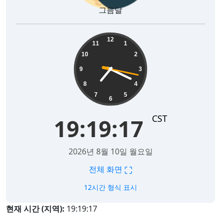
그믐달
19:19:18
12
11
1
10
2
9
3
8
4
7
5
6
CST
19:19:18
2026년 8월 10일 월요일
⛶
전체 화면
12시간 형식 표시
현재 시간 (지역):
19:19:18