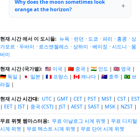
Why does the moon sometimes look
orange at the horizon?
현재 시간 에서 이 도시들:
뉴욕
·
런던
·
도쿄
·
파리
·
홍콩
·
싱
가포르
·
두바이
·
로스앤젤레스
·
상하이
·
베이징
·
시드니
·
뭄
바이
현재 시간 (국가별):
🇺🇸 미국
|
🇨🇳 중국
|
🇮🇳 인도
|
🇬🇧 영국
|
🇩🇪 독일
|
🇯🇵 일본
|
🇫🇷 프랑스
|
🇨🇦 캐나다
|
🇦🇺 호주
|
🇧🇷 브
라질
|
현재 시간
시간대
:
UTC
|
GMT
|
CET
|
PST
|
MST
|
CST
|
EST
|
EET
|
IST
|
중국 (CST)
|
JST
|
AEST
|
SAST
|
MSK
|
NZST
|
무료
위젯
웹마스터용:
무료 아날로그 시계 위젯
|
무료 디지털
시계 위젯
|
무료 텍스트 시계 위젯
|
무료 단어 시계 위젯