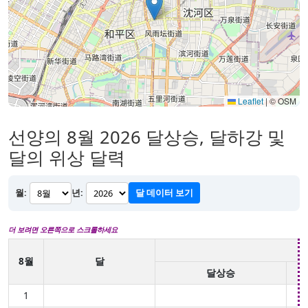
Leaflet
|
© OSM
선양의 8월 2026 달상승, 달하강 및
달의 위상 달력
월:
년:
달 데이터 보기
더 보려면 오른쪽으로 스크롤하세요
8월
달
달상승
1