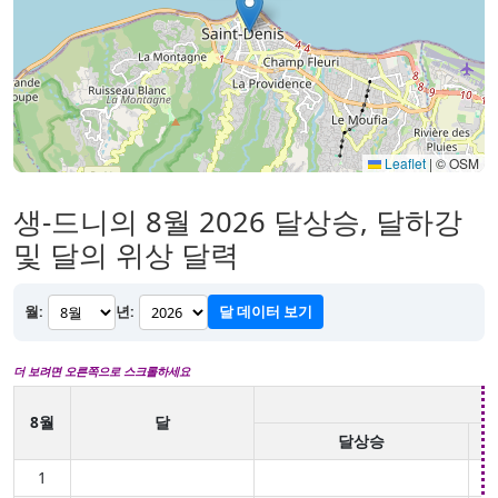
Leaflet
|
© OSM
생-드니의 8월 2026 달상승, 달하강
및 달의 위상 달력
월:
년:
달 데이터 보기
더 보려면 오른쪽으로 스크롤하세요
8월
달
달상승
1