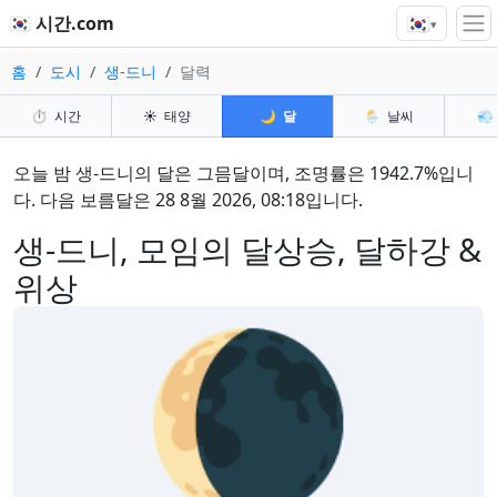
🇰🇷
🇰🇷 시간.com
▾
홈
도시
생-드니
달력
⏱️
시간
☀️
태양
🌙
달
🌦️
날씨
💨
오늘 밤 생-드니의 달은 그믐달이며, 조명률은 1942.7%입니
다. 다음 보름달은 28 8월 2026, 08:18입니다.
생-드니, 모임의 달상승, 달하강 &
위상
🌘