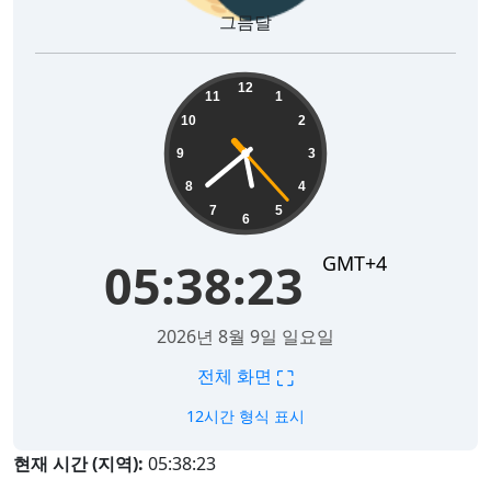
그믐달
05:38:24
12
11
1
10
2
9
3
8
4
7
5
6
GMT+4
05:38:24
2026년 8월 9일 일요일
⛶
전체 화면
12시간 형식 표시
현재 시간 (지역):
05:38:24