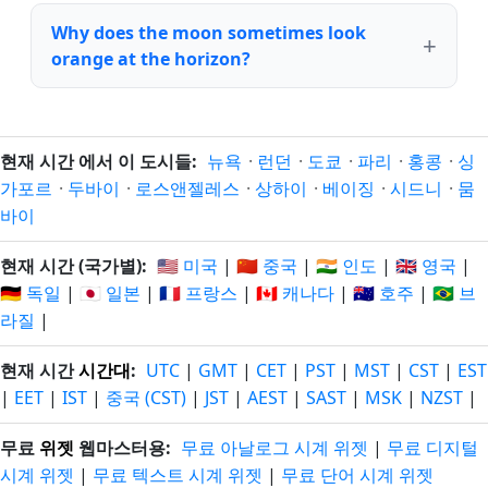
Why does the moon sometimes look
orange at the horizon?
현재 시간 에서 이 도시들:
뉴욕
·
런던
·
도쿄
·
파리
·
홍콩
·
싱
가포르
·
두바이
·
로스앤젤레스
·
상하이
·
베이징
·
시드니
·
뭄
바이
현재 시간 (국가별):
🇺🇸 미국
|
🇨🇳 중국
|
🇮🇳 인도
|
🇬🇧 영국
|
🇩🇪 독일
|
🇯🇵 일본
|
🇫🇷 프랑스
|
🇨🇦 캐나다
|
🇦🇺 호주
|
🇧🇷 브
라질
|
현재 시간
시간대
:
UTC
|
GMT
|
CET
|
PST
|
MST
|
CST
|
EST
|
EET
|
IST
|
중국 (CST)
|
JST
|
AEST
|
SAST
|
MSK
|
NZST
|
무료
위젯
웹마스터용:
무료 아날로그 시계 위젯
|
무료 디지털
시계 위젯
|
무료 텍스트 시계 위젯
|
무료 단어 시계 위젯