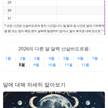
29
30
31
* 모든 시간은 산살바도르의 현지 시간입니다. 달 뜸과 짐 시간은 달의 기하학적 
달 뜸 또는 짐이 해당 현지 날짜에 발생하지 않거나, 달이 북극권 내에 있으면 "-"로
2026의 다른 달 달력 산살바도르용:
1월
|
2월
|
3월
|
4월
|
5월
|
6월
|
7월
|
8월
|
9월
|
10월
|
11월
|
12월
달에 대해 자세히 알아보기