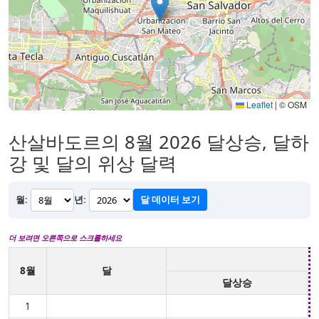
Leaflet
|
© OSM
산살바도르의 8월 2026 달상승, 달하
강 및 달의 위상 달력
월:
년:
달 데이터 보기
더 보려면 오른쪽으로 스크롤하세요
8월
달
달상승
1