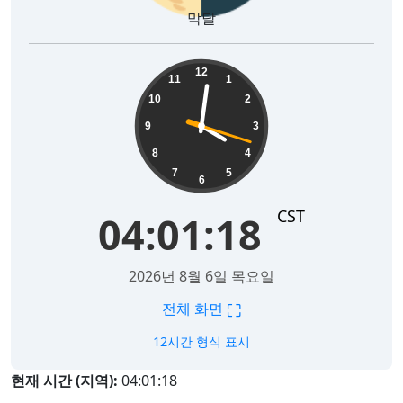
막달
04:01:19
12
11
1
10
2
9
3
8
4
7
5
6
CST
04:01:19
2026년 8월 6일 목요일
⛶
전체 화면
12시간 형식 표시
현재 시간 (지역):
04:01:19