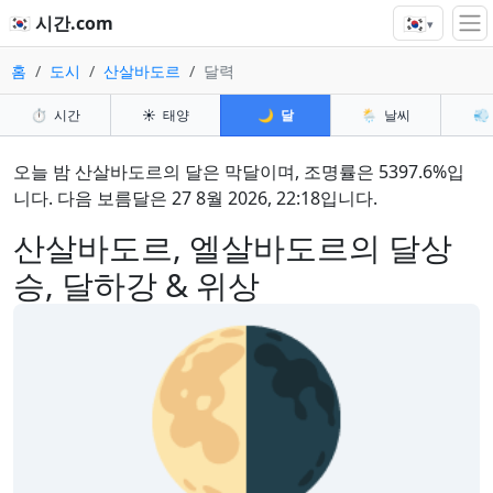
🇰🇷
🇰🇷 시간.com
▾
홈
도시
산살바도르
달력
⏱️
시간
☀️
태양
🌙
달
🌦️
날씨
💨
오늘 밤 산살바도르의 달은 막달이며, 조명률은 5397.6%입
니다. 다음 보름달은 27 8월 2026, 22:18입니다.
산살바도르, 엘살바도르의 달상
승, 달하강 & 위상
🌗