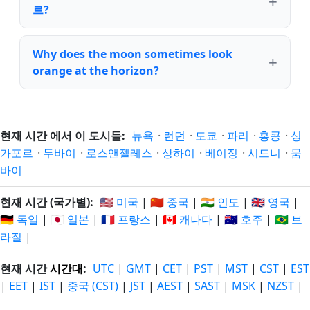
르?
Why does the moon sometimes look
orange at the horizon?
현재 시간 에서 이 도시들:
뉴욕
·
런던
·
도쿄
·
파리
·
홍콩
·
싱
가포르
·
두바이
·
로스앤젤레스
·
상하이
·
베이징
·
시드니
·
뭄
바이
현재 시간 (국가별):
🇺🇸 미국
|
🇨🇳 중국
|
🇮🇳 인도
|
🇬🇧 영국
|
🇩🇪 독일
|
🇯🇵 일본
|
🇫🇷 프랑스
|
🇨🇦 캐나다
|
🇦🇺 호주
|
🇧🇷 브
라질
|
현재 시간
시간대
:
UTC
|
GMT
|
CET
|
PST
|
MST
|
CST
|
EST
|
EET
|
IST
|
중국 (CST)
|
JST
|
AEST
|
SAST
|
MSK
|
NZST
|