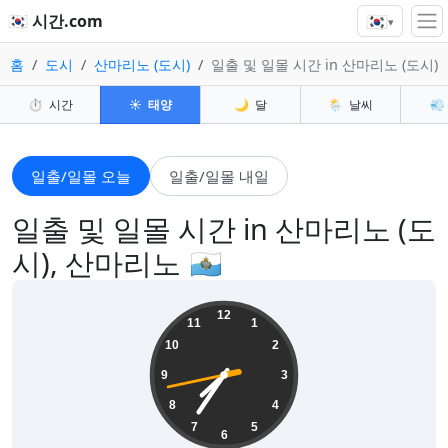
🇰🇷
🇰🇷 시간.com
▾
홈
도시
산마리노 (도시)
일출 및 일몰 시간 in 산마리노 (도시)
⏱️
시간
☀️
태양
🌙
달
🌦️
날씨
💨
일출/일몰 오늘
일출/일몰 내일
일출 및 일몰 시간 in 산마리노 (도
시), 산마리노 🇸🇲
19:35:44
12
11
1
10
2
9
3
8
4
7
5
6