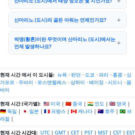
산마리노 (도시)에서 태양 정오는 몇 시인가요?
산마리노 (도시)의 골든 아워는 언제인가요?
박명(황혼)이란 무엇이며 산마리노 (도시)에서는
언제 발생하나요?
현재 시간 에서 이 도시들:
뉴욕
·
런던
·
도쿄
·
파리
·
홍콩
·
싱
가포르
·
두바이
·
로스앤젤레스
·
상하이
·
베이징
·
시드니
·
뭄
바이
현재 시간 (국가별):
🇺🇸 미국
|
🇨🇳 중국
|
🇮🇳 인도
|
🇬🇧 영국
|
🇩🇪 독일
|
🇯🇵 일본
|
🇫🇷 프랑스
|
🇨🇦 캐나다
|
🇦🇺 호주
|
🇧🇷 브
라질
|
현재 시간
시간대
:
UTC
|
GMT
|
CET
|
PST
|
MST
|
CST
|
EST