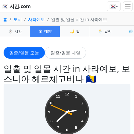
🇰🇷
🇰🇷 시간.com
▾
홈
도시
사라예보
일출 및 일몰 시간 in 사라예보
⏱️
시간
☀️
태양
🌙
달
🌦️
날씨
💨
일출/일몰 오늘
일출/일몰 내일
일출 및 일몰 시간 in 사라예보, 보
스니아 헤르체고비나 🇧🇦
14:37:51
12
11
1
10
2
9
3
8
4
7
5
6