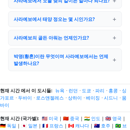
사라예보에서 오늘 낮의 길이는 얼마나 되나요?
사라예보에서 태양 정오는 몇 시인가요?
사라예보의 골든 아워는 언제인가요?
박명(황혼)이란 무엇이며 사라예보에서는 언제
발생하나요?
현재 시간 에서 이 도시들:
뉴욕
·
런던
·
도쿄
·
파리
·
홍콩
·
싱
가포르
·
두바이
·
로스앤젤레스
·
상하이
·
베이징
·
시드니
·
뭄
바이
현재 시간 (국가별):
🇺🇸 미국
|
🇨🇳 중국
|
🇮🇳 인도
|
🇬🇧 영국
|
🇩🇪 독일
|
🇯🇵 일본
|
🇫🇷 프랑스
|
🇨🇦 캐나다
|
🇦🇺 호주
|
🇧🇷 브