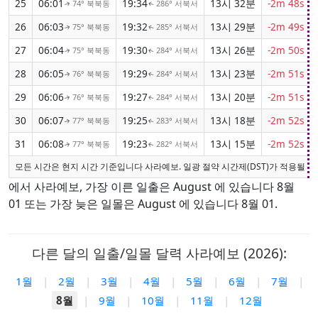
25
06:01
19:34
13시 32분
-2m 48s
74° 북북동
286° 서북서
↑
↑
26
06:03
19:32
13시 29분
-2m 49s
75° 북북동
285° 서북서
↑
↑
27
06:04
19:30
13시 26분
-2m 50s
75° 북북동
284° 서북서
↑
↑
28
06:05
19:29
13시 23분
-2m 51s
76° 북북동
284° 서북서
↑
↑
29
06:06
19:27
13시 20분
-2m 51s
76° 북북동
284° 서북서
↑
↑
30
06:07
19:25
13시 18분
-2m 52s
77° 북북동
283° 서북서
↑
↑
31
06:08
19:23
13시 15분
-2m 52s
77° 북북동
282° 서북서
↑
↑
모든 시간은 현지 시간 기준입니다 사라예보. 일광 절약 시간제(DST)가 적용될 때
에서 사라예보, 가장 이른 일출은 August 에 있습니다 8월
01 또는 가장 늦은 일몰은 August 에 있습니다 8월 01.
다른 달의 일출/일몰 달력 사라예보 (2026):
1월
|
2월
|
3월
|
4월
|
5월
|
6월
|
7월
|
8월
|
9월
|
10월
|
11월
|
12월