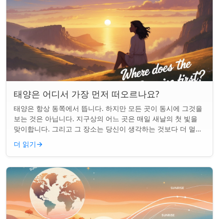
태양은 어디서 가장 먼저 떠오르나요?
태양은 항상 동쪽에서 뜹니다. 하지만 모든 곳이 동시에 그것을
보는 것은 아닙니다. 지구상의 어느 곳은 매일 새날의 첫 빛을
맞이합니다. 그리고 그 장소는 당신이 생각하는 것보다 더 멀리
떨어져 있습니다. 핵심 요약...
더 읽기
→