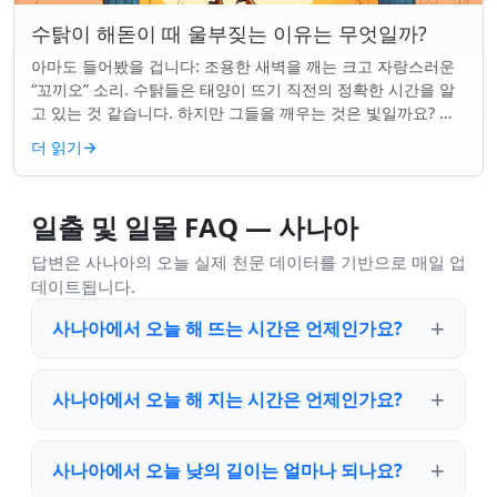
수탉이 해돋이 때 울부짖는 이유는 무엇일까?
아마도 들어봤을 겁니다: 조용한 새벽을 깨는 크고 자랑스러운
“꼬끼오” 소리. 수탉들은 태양이 뜨기 직전의 정확한 시간을 알
고 있는 것 같습니다. 하지만 그들을 깨우는 것은 빛일까요? 아
니면 더 깊은 무언가일까요? ...
더 읽기
→
일출 및 일몰 FAQ — 사나아
답변은 사나아의 오늘 실제 천문 데이터를 기반으로 매일 업
데이트됩니다.
사나아에서 오늘 해 뜨는 시간은 언제인가요?
사나아에서 오늘 해 지는 시간은 언제인가요?
사나아에서 오늘 낮의 길이는 얼마나 되나요?