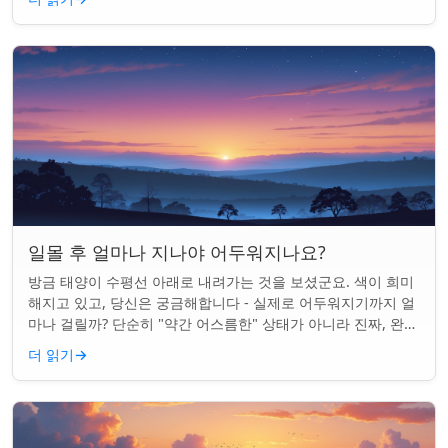
일몰 후 얼마나 지나야 어두워지나요?
방금 태양이 수평선 아래로 내려가는 것을 보셨군요. 색이 희미
해지고 있고, 당신은 궁금해합니다 - 실제로 어두워지기까지 얼
마나 걸릴까? 단순히 "약간 어스름한" 상태가 아니라 진짜, 완전
한 밤이 되는 것. 알고 보니...
더 읽기
→