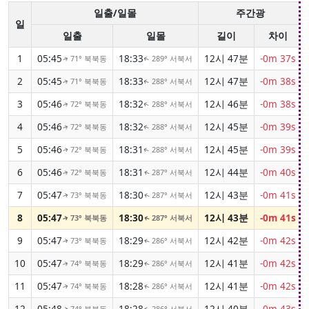
일출/일몰
주간광
일
일출
일몰
길이
차이
1
05:45
18:33
12시 47분
-0m 37s
71° 북북동
289° 서북서
↑
↑
2
05:45
18:33
12시 47분
-0m 38s
71° 북북동
288° 서북서
↑
↑
3
05:46
18:32
12시 46분
-0m 38s
72° 북북동
288° 서북서
↑
↑
4
05:46
18:32
12시 45분
-0m 39s
72° 북북동
288° 서북서
↑
↑
5
05:46
18:31
12시 45분
-0m 39s
72° 북북동
288° 서북서
↑
↑
6
05:46
18:31
12시 44분
-0m 40s
72° 북북동
287° 서북서
↑
↑
7
05:47
18:30
12시 43분
-0m 41s
73° 북북동
287° 서북서
↑
↑
8
05:47
18:30
12시 43분
-0m 41s
73° 북북동
287° 서북서
↑
↑
9
05:47
18:29
12시 42분
-0m 42s
73° 북북동
286° 서북서
↑
↑
10
05:47
18:29
12시 41분
-0m 42s
74° 북북동
286° 서북서
↑
↑
11
05:47
18:28
12시 41분
-0m 42s
74° 북북동
286° 서북서
↑
↑
12
05:48
18:28
12시 40분
-0m 43s
74° 북북동
286° 서북서