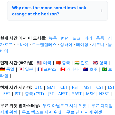
Why does the moon sometimes look
orange at the horizon?
현재 시간 에서 이 도시들:
뉴욕
·
런던
·
도쿄
·
파리
·
홍콩
·
싱
가포르
·
두바이
·
로스앤젤레스
·
상하이
·
베이징
·
시드니
·
뭄
바이
현재 시간 (국가별):
🇺🇸 미국
|
🇨🇳 중국
|
🇮🇳 인도
|
🇬🇧 영국
|
🇩🇪 독일
|
🇯🇵 일본
|
🇫🇷 프랑스
|
🇨🇦 캐나다
|
🇦🇺 호주
|
🇧🇷 브
라질
|
현재 시간
시간대
:
UTC
|
GMT
|
CET
|
PST
|
MST
|
CST
|
EST
|
EET
|
IST
|
중국 (CST)
|
JST
|
AEST
|
SAST
|
MSK
|
NZST
|
무료
위젯
웹마스터용:
무료 아날로그 시계 위젯
|
무료 디지털
시계 위젯
|
무료 텍스트 시계 위젯
|
무료 단어 시계 위젯