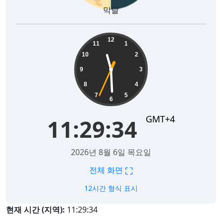
막달
11:29:35
12
11
1
10
2
9
3
8
4
7
5
6
GMT+4
11:29:35
2026년 8월 6일 목요일
⛶
전체 화면
12시간 형식 표시
현재 시간 (지역):
11:29:35