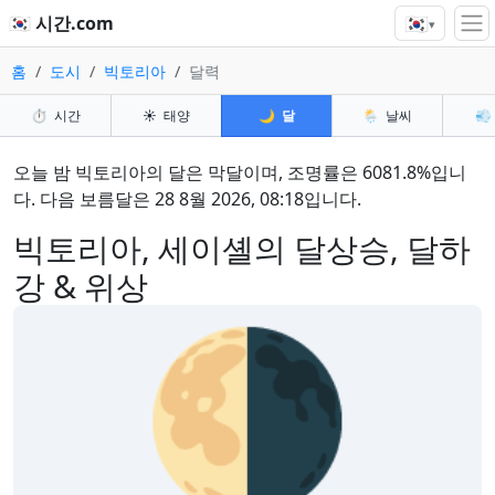
🇰🇷
🇰🇷 시간.com
▾
홈
도시
빅토리아
달력
⏱️
시간
☀️
태양
🌙
달
🌦️
날씨
💨
오늘 밤 빅토리아의 달은 막달이며, 조명률은 6081.8%입니
다. 다음 보름달은 28 8월 2026, 08:18입니다.
빅토리아, 세이셸의 달상승, 달하
강 & 위상
🌗