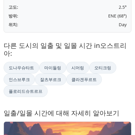
고도:
2.5°
방위:
ENE (68°)
위치:
Day
다른 도시의 일출 및 일몰 시간 in오스트리
아:
도나우슈타트
마이들링
시머링
오티크링
인스브루크
잘츠부르크
클라겐푸르트
플로리드슈트르프
일출/일몰 시간에 대해 자세히 알아보기