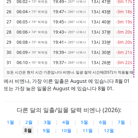
25
06:02
19:49
13시 47분
-3m 17s
73° 북북동
287° 서북서
↑
↑
26
06:04
19:47
13시 43분
-3m 18s
73° 북북동
286° 서북서
↑
↑
27
06:05
19:45
13시 40분
-3m 19s
74° 북북동
286° 서북서
↑
↑
28
06:06
19:43
13시 37분
-3m 20s
74° 북북동
285° 서북서
↑
↑
29
06:08
19:41
13시 33분
-3m 20s
75° 북북동
285° 서북서
↑
↑
30
06:09
19:39
13시 30분
-3m 21s
76° 북북동
284° 서북서
↑
↑
31
06:10
19:37
13시 26분
-3m 22s
76° 북북동
284° 서북서
↑
↑
모든 시간은 현지 시간 기준입니다 비엔나. 일광 절약 시간제(DST)가 적용될 때 
에서 비엔나, 가장 이른 일출은 August 에 있습니다 8월 01
또는 가장 늦은 일몰은 August 에 있습니다 8월 01.
다른 달의 일출/일몰 달력 비엔나 (2026):
1월
|
2월
|
3월
|
4월
|
5월
|
6월
|
7월
|
8월
|
9월
|
10월
|
11월
|
12월