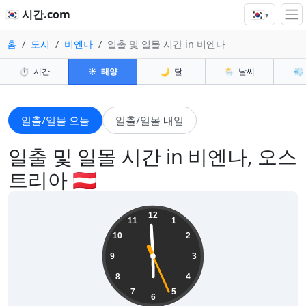
🇰🇷
🇰🇷 시간.com
▾
홈
도시
비엔나
일출 및 일몰 시간 in 비엔나
⏱️
시간
☀️
태양
🌙
달
🌦️
날씨
💨
일출/일몰 오늘
일출/일몰 내일
일출 및 일몰 시간 in 비엔나, 오스
트리아 🇦🇹
05:59:27
12
11
1
10
2
9
3
8
4
7
5
6