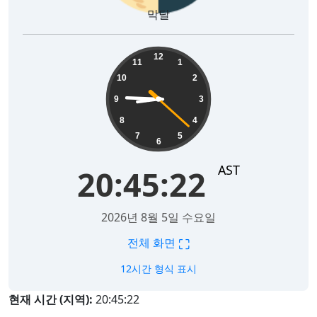
막달
20:45:23
12
11
1
10
2
9
3
8
4
7
5
6
AST
20:45:23
2026년 8월 5일 수요일
⛶
전체 화면
12시간 형식 표시
현재 시간 (지역):
20:45:23