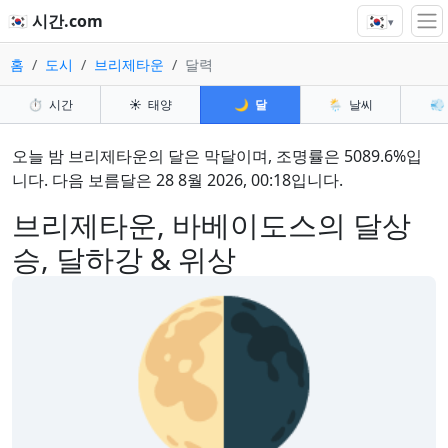
🇰🇷
🇰🇷 시간.com
▾
홈
도시
브리제타운
달력
⏱️
시간
☀️
태양
🌙
달
🌦️
날씨
💨
오늘 밤 브리제타운의 달은 막달이며, 조명률은 5089.6%입
니다. 다음 보름달은 28 8월 2026, 00:18입니다.
브리제타운, 바베이도스의 달상
승, 달하강 & 위상
🌗