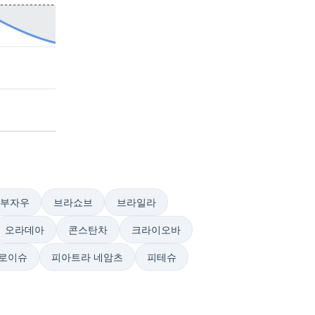
부자우
브라쇼브
브라일라
오라데아
콘스탄차
크라이오바
로이슈
피아트라 네암츠
피테슈