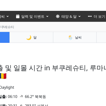
날씨
달력 및 이벤트
태양 & 달
더 보기
 부쿠레슈티
🌙
🌦️
달
날씨
 및 일몰 시간 in 부쿠레슈티, 루마
🇴
Daylight
↑
일출:
06:10
66.2° 북북동
↑
일몰:
20:31
293.5° 서북서