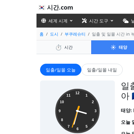
🇰🇷 시간.com
세계 시계
시간 도구
홈
도시
부쿠레슈티
일출 및 일몰 시간 in
⏱️
☀️
시간
태양
일출/일몰 오늘
일출/일몰 내일
일출
15:32:34
아 
12
11
1
10
2
태양:
9
3
8
4
오늘 
7
5
6
오늘 