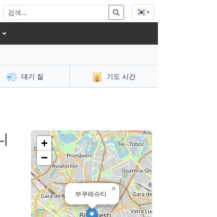
🇰🇷
▾
💨
🕌
대기 질
기도 시간
니
+
−
×
부쿠레슈티