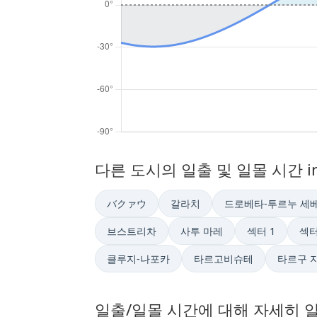
다른 도시의 일출 및 일몰 시간 
バクァウ
갈라치
드로베타-투르누 세
브스트리차
사투 마레
섹터 1
섹터
클루지-나포카
타르고비슈테
타르구 
일출/일몰 시간에 대해 자세히 