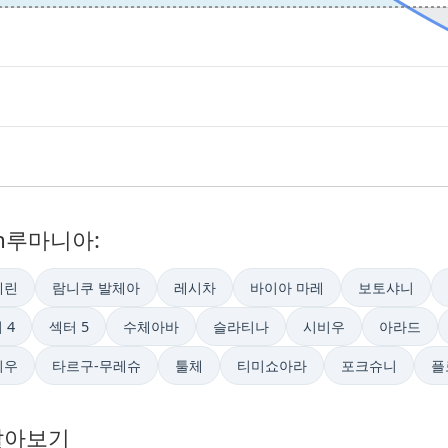
in루마니아:
베린
람니쿠 발체아
레시차
바이아 마레
보토샤니
 4
섹터 5
수체아바
슬라티나
시비우
아라드
지우
타르구-무레슈
툴체
티미쇼아라
포크슈니
플
알아보기