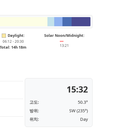
Daylight:
Solar Noon/Midnight:
06:12 - 20:30
━
13:21
Total: 14h 18m
15:32
고도:
50.3°
방위:
SW (235°)
위치:
Day