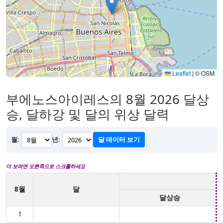
Leaflet
|
© OSM
부에노스아이레스의 8월 2026 달상
승, 달하강 및 달의 위상 달력
월:
년:
달 데이터 보기
더 보려면 오른쪽으로 스크롤하세요
8월
달
달상승
1