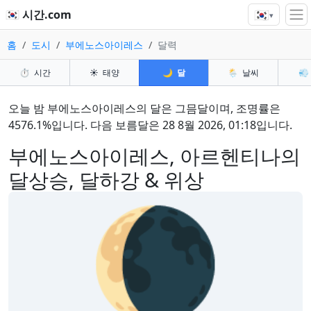
🇰🇷
🇰🇷 시간.com
▾
홈
도시
부에노스아이레스
달력
⏱️
시간
☀️
태양
🌙
달
🌦️
날씨
💨
오늘 밤 부에노스아이레스의 달은 그믐달이며, 조명률은
4576.1%입니다. 다음 보름달은 28 8월 2026, 01:18입니다.
부에노스아이레스, 아르헨티나의
달상승, 달하강 & 위상
🌘