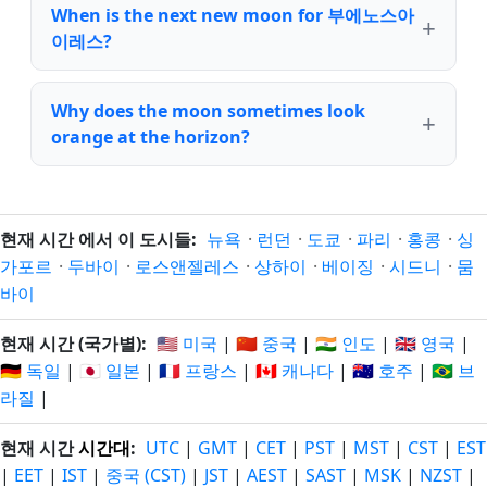
When is the next new moon for 부에노스아
이레스?
Why does the moon sometimes look
orange at the horizon?
현재 시간 에서 이 도시들:
뉴욕
·
런던
·
도쿄
·
파리
·
홍콩
·
싱
가포르
·
두바이
·
로스앤젤레스
·
상하이
·
베이징
·
시드니
·
뭄
바이
현재 시간 (국가별):
🇺🇸 미국
|
🇨🇳 중국
|
🇮🇳 인도
|
🇬🇧 영국
|
🇩🇪 독일
|
🇯🇵 일본
|
🇫🇷 프랑스
|
🇨🇦 캐나다
|
🇦🇺 호주
|
🇧🇷 브
라질
|
현재 시간
시간대
:
UTC
|
GMT
|
CET
|
PST
|
MST
|
CST
|
EST
|
EET
|
IST
|
중국 (CST)
|
JST
|
AEST
|
SAST
|
MSK
|
NZST
|