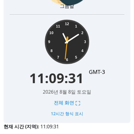
그믐달
11:09:32
12
11
1
10
2
9
3
8
4
7
5
6
GMT-3
11:09:32
2026년 8월 8일 토요일
⛶
전체 화면
12시간 형식 표시
현재 시간 (지역):
11:09:32