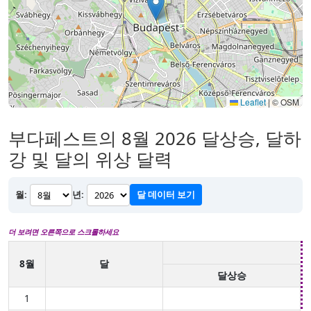
Leaflet
|
© OSM
부다페스트의 8월 2026 달상승, 달하
강 및 달의 위상 달력
월:
년:
달 데이터 보기
더 보려면 오른쪽으로 스크롤하세요
8월
달
달상승
1