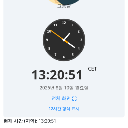
그믐달
13:20:52
12
11
1
10
2
9
3
8
4
7
5
6
CET
13:20:52
2026년 8월 10일 월요일
⛶
전체 화면
12시간 형식 표시
현재 시간 (지역):
13:20:52