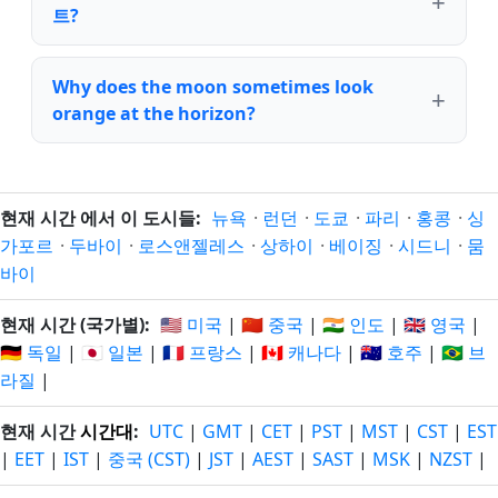
트?
Why does the moon sometimes look
orange at the horizon?
현재 시간 에서 이 도시들:
뉴욕
·
런던
·
도쿄
·
파리
·
홍콩
·
싱
가포르
·
두바이
·
로스앤젤레스
·
상하이
·
베이징
·
시드니
·
뭄
바이
현재 시간 (국가별):
🇺🇸 미국
|
🇨🇳 중국
|
🇮🇳 인도
|
🇬🇧 영국
|
🇩🇪 독일
|
🇯🇵 일본
|
🇫🇷 프랑스
|
🇨🇦 캐나다
|
🇦🇺 호주
|
🇧🇷 브
라질
|
현재 시간
시간대
:
UTC
|
GMT
|
CET
|
PST
|
MST
|
CST
|
EST
|
EET
|
IST
|
중국 (CST)
|
JST
|
AEST
|
SAST
|
MSK
|
NZST
|