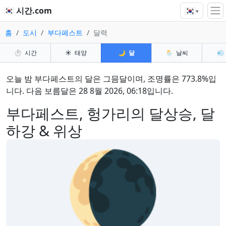
🇰🇷
🇰🇷 시간.com
▾
홈
도시
부다페스트
달력
⏱️
시간
☀️
태양
🌙
달
🌦️
날씨
💨
오늘 밤 부다페스트의 달은 그믐달이며, 조명률은 773.8%입
니다. 다음 보름달은 28 8월 2026, 06:18입니다.
부다페스트, 헝가리의 달상승, 달
하강 & 위상
🌘