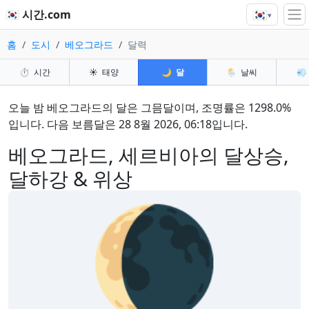
🇰🇷
🇰🇷 시간.com
▾
홈
도시
베오그라드
달력
⏱️
시간
☀️
태양
🌙
달
🌦️
날씨
💨
오늘 밤 베오그라드의 달은 그믐달이며, 조명률은 1298.0%
입니다. 다음 보름달은 28 8월 2026, 06:18입니다.
베오그라드, 세르비아의 달상승,
달하강 & 위상
🌘