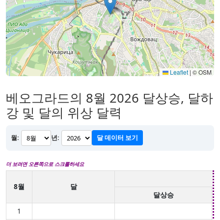
Leaflet
|
© OSM
베오그라드의 8월 2026 달상승, 달하
강 및 달의 위상 달력
월:
년:
달 데이터 보기
더 보려면 오른쪽으로 스크롤하세요
8월
달
달상승
1