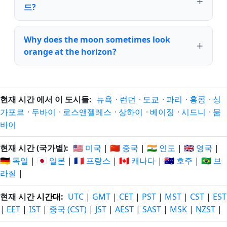
드?
Why does the moon sometimes look
orange at the horizon?
현재 시간 에서 이 도시들:
뉴욕
·
런던
·
도쿄
·
파리
·
홍콩
·
싱
가포르
·
두바이
·
로스앤젤레스
·
상하이
·
베이징
·
시드니
·
뭄
바이
현재 시간 (국가별):
🇺🇸 미국
|
🇨🇳 중국
|
🇮🇳 인도
|
🇬🇧 영국
|
🇩🇪 독일
|
🇯🇵 일본
|
🇫🇷 프랑스
|
🇨🇦 캐나다
|
🇦🇺 호주
|
🇧🇷 브
라질
|
현재 시간
시간대
:
UTC
|
GMT
|
CET
|
PST
|
MST
|
CST
|
EST
|
EET
|
IST
|
중국 (CST)
|
JST
|
AEST
|
SAST
|
MSK
|
NZST
|