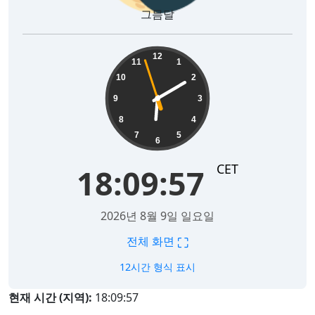
그믐달
18:09:58
12
11
1
10
2
9
3
8
4
7
5
6
CET
18:09:58
2026년 8월 9일 일요일
⛶
전체 화면
12시간 형식 표시
현재 시간 (지역):
18:09:58