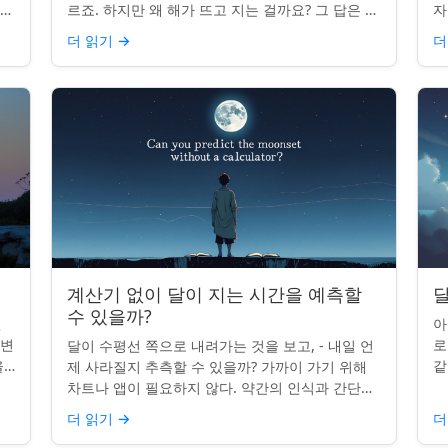
나타
르죠. 하지만 왜 해가 뜨고 지는 걸까요? 그 답은 단
자
니
순히 달에 관한 것이 아니라 우리에 관한 것입니다.
부
더 읽기
→
더
핵심 통찰:...
치
계산기 없이 달이 지는 시간을 예측할
달
수 있을까?
인
아
 변
로
달이 수평선 쪽으로 내려가는 것을 보고, - 내일 언
을
같
제 사라질지 추측할 수 있을까? 가까이 가기 위해
있습
도
차트나 앱이 필요하지 않다. 약간의 인식과 간단한
매
요령만 있으면 된다. 주요 통찰력: 오늘의 달 뜨는
더 읽기
→
더
시간을 알고...