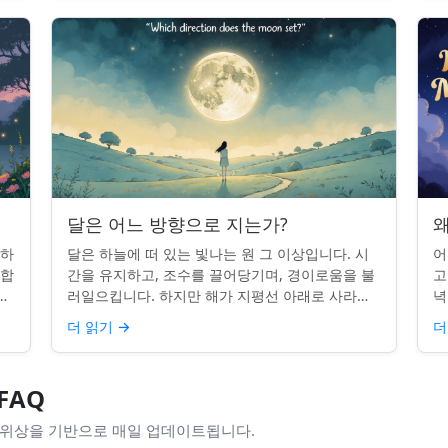
달은 어느 방향으로 지는가?
왜
 하
달은 하늘에 떠 있는 빛나는 원 그 이상입니다. 시
어
단합
간을 유지하고, 조수를 끌어당기며, 경이로움을 불
고
적
러일으킵니다. 하지만 해가 지평선 아래로 사라질
녁
쉽지
때, 당신은 한 번쯤 멈춰서 물어본 적이 있나요: 그
취
더 읽기
→
더
곳은 어디일까? ...
있
FAQ
 위상을 기반으로 매일 업데이트됩니다.