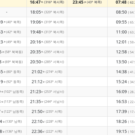
16:47
23:45
07:48
(316° 북서쪽)
(43° 북쪽)
↑
↑
( 62.
-
18:05
08:50
(320° 북서쪽)
↑
( 64.
39
19:06
09:55
(40° 북쪽)
(319° 북서쪽)
↑
↑
( 65.
53
19:48
11:00
(42° 북쪽)
(313° 북서쪽)
↑
↑
( 63.
23
20:16
12:01
(49° 북쪽)
(305° 북서쪽)
↑
↑
( 59.
6
20:35
12:58
(58° 북북동)
(295° 서북서)
↑
( 54.
↑
8
20:50
13:50
(69° 북북동)
(285° 서북서)
( 47.
↑
↑
55
21:02
14:38
(80° 동쪽)
(274° 서쪽)
( 41.
↑
↑
19
21:12
15:24
(92° 동쪽)
(263° 서쪽)
( 34.
↑
↑
9
21:23
16:09
(102° 남동쪽)
(253° 서남서)
( 28.
↑
↑
8
21:35
16:53
(113° 남동쪽)
(244° 서남서)
( 22.
↑
↑
7
21:50
17:39
(122° 남동쪽)
(235° 서쪽)
↑
↑
( 17.
4
22:10
18:26
(130° 남쪽)
(228° 서쪽)
↑
↑
( 13.
8
22:36
19:15
(136° 남쪽)
(222° 서쪽)
↑
↑
( 10.