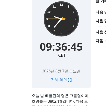
달 거
09:36:46
12
11
1
다음 
10
2
9
3
다음 
8
4
다음 
7
5
6
다음 
09:36:46
CET
2026년 8월 7일 금요일
⛶
전체 화면
오늘 밤 베를린의 달은 그믐달이며,
조명률은 3802.1%입니다. 다음 보