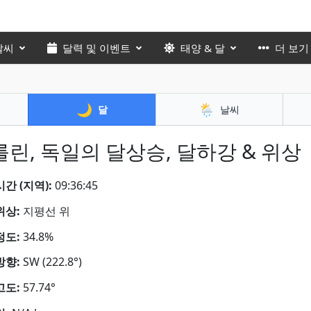
날씨
달력 및 이벤트
태양 & 달
더 보기
🌙
🌦️
달
날씨
린, 독일의 달상승, 달하강 & 위상
간 (지역):
09:36:46
위상:
지평선 위
정도:
34.8%
방향:
SW (222.8°)
고도:
57.74°