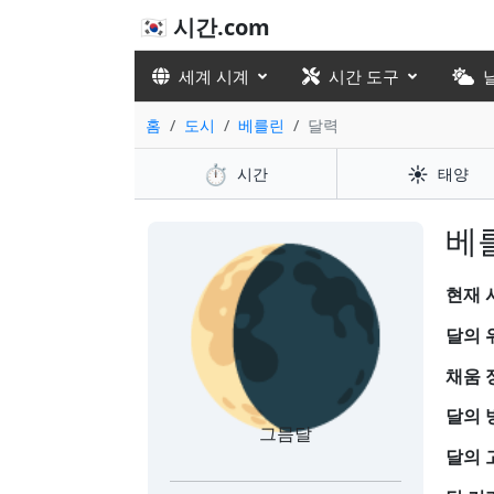
🇰🇷 시간.com
세계 시계
시간 도구
홈
도시
베를린
달력
⏱️
☀️
시간
태양
🌘
베를
현재 시
달의 
채움 
달의 
그믐달
달의 