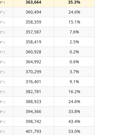
363,664
35.3%
3° )
360,494
24.6%
7° )
358,359
15.1%
1° )
357,587
7.6%
2° )
358,419
2.5%
4° )
360,928
0.2%
1° )
364,992
0.6%
9° )
370,299
3.7%
2° )
376,401
9.1%
5° )
382,781
16.2%
2° )
388,923
24.6%
4° )
394,366
33.8%
4° )
398,742
43.4%
4° )
401,793
53.0%
5° )