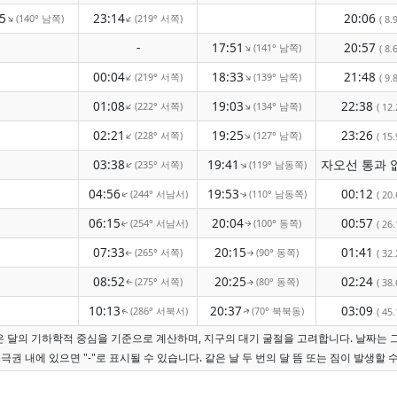
5
23:14
20:06
(140° 남쪽)
(219° 서쪽)
↑
↑
( 8.9
-
17:51
20:57
(141° 남쪽)
↑
( 8.6
00:04
18:33
21:48
(219° 서쪽)
(139° 남쪽)
↑
↑
( 9.8
01:08
19:03
22:38
(222° 서쪽)
(134° 남쪽)
↑
↑
( 12.
02:21
19:25
23:26
(228° 서쪽)
(127° 남쪽)
↑
↑
( 15.
03:38
19:41
(235° 서쪽)
(119° 남동쪽)
↑
↑
04:56
19:53
00:12
(244° 서남서)
(110° 남동쪽)
( 20.
↑
↑
06:15
20:04
00:57
(254° 서남서)
(100° 동쪽)
( 26.
↑
↑
07:33
20:15
01:41
(265° 서쪽)
(90° 동쪽)
( 32.
↑
↑
08:52
20:25
02:24
(275° 서쪽)
(80° 동쪽)
( 38.
↑
↑
10:13
20:37
03:09
(286° 서북서)
(70° 북북동)
( 45.
↑
↑
간은 달의 기하학적 중심을 기준으로 계산하며, 지구의 대기 굴절을 고려합니다. 날짜는 
극권 내에 있으면 "-"로 표시될 수 있습니다. 같은 날 두 번의 달 뜸 또는 짐이 발생할 