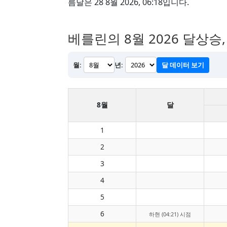
름달은 28 8월 2026, 06:18입니다.
베를린의 8월 2026 달상승
월:
년:
달 데이터 보기
8월
달
1
2
3
4
5
6
하현 (04:21) 시점