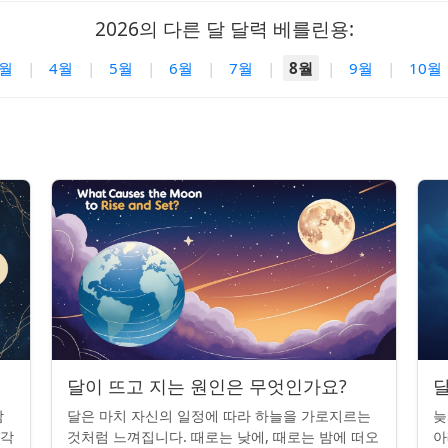
2026의 다른 달 달력 베를린용:
3월
|
4월
|
5월
|
6월
|
7월
|
8월
|
9월
|
10월
달이 뜨고 지는 원인은 무엇인가요?
달
밤
달은 마치 자신의 일정에 따라 하늘을 가로지르는
늦
조각
것처럼 느껴집니다. 때로는 낮에, 때로는 밤에 떠오
아