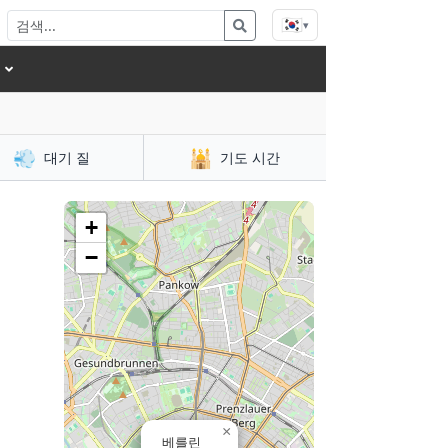
🇰🇷
▾
💨
🕌
대기 질
기도 시간
+
−
×
베를린