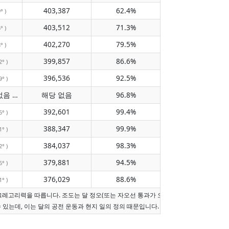
403,387
62.4%
° )
403,512
71.3%
° )
402,270
79.5%
° )
399,857
86.6%
2° )
396,536
92.5%
9° )
자오선 통과 없음
해당 없음
96.8%
( 해당 없음 )
392,601
99.4%
6° )
388,347
99.9%
1° )
384,037
98.3%
2° )
379,881
94.5%
6° )
376,029
88.6%
1° )
그레고리력을 따릅니다. 조도는 달 정오(또는 자오선 통과가 오늘이 아니면 현지 정오)
수 있는데, 이는 달의 공전 운동과 현지 일의 정의 때문입니다.