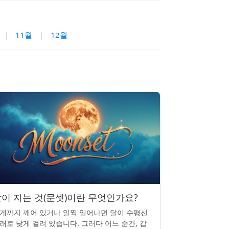
|
11월
|
12월
이 지는 것(문셋)이란 무엇인가요?
게까지 깨어 있거나 일찍 일어나면 달이 수평선
래로 낮게 걸려 있습니다. 그러다 어느 순간, 갑