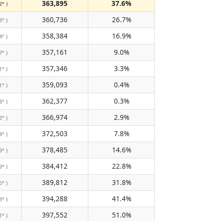
363,895
37.6%
2° )
360,736
26.7%
3° )
358,384
16.9%
4° )
357,161
9.0%
7° )
357,346
3.3%
1° )
359,093
0.4%
1° )
362,377
0.3%
8° )
366,974
2.9%
2° )
372,503
7.8%
4° )
378,485
14.6%
9° )
384,412
22.8%
9° )
389,812
31.8%
6° )
394,288
41.4%
3° )
397,552
51.0%
1° )