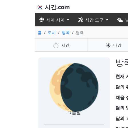
🇰🇷 시간.com
세계 시계
시간 도구
홈
도시
방콕
달력
⏱️
☀️
시간
태양
🌘
방콕
현재 시
달의 
채움 
달의 
그믐달
달의 