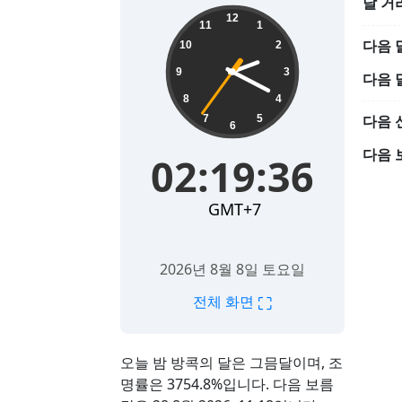
달 거
02:19:37
12
11
1
다음 
10
2
9
3
다음 
8
4
다음 
7
5
6
다음 
02:19:37
GMT+7
2026년 8월 8일 토요일
⛶
전체 화면
오늘 밤 방콕의 달은 그믐달이며, 조
명률은 3754.8%입니다. 다음 보름