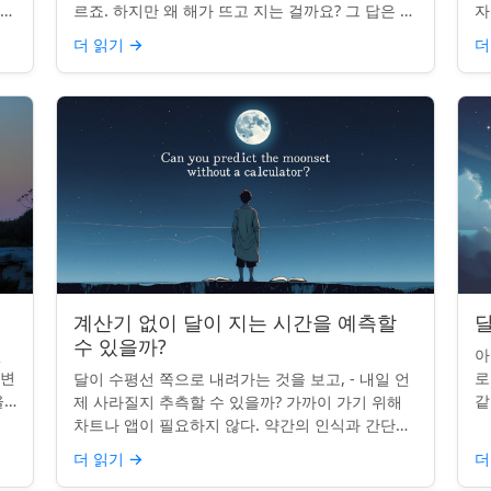
나타
르죠. 하지만 왜 해가 뜨고 지는 걸까요? 그 답은 단
자
니
순히 달에 관한 것이 아니라 우리에 관한 것입니다.
부
더 읽기
→
더
핵심 통찰:...
치
계산기 없이 달이 지는 시간을 예측할
달
수 있을까?
인
아
 변
로
달이 수평선 쪽으로 내려가는 것을 보고, - 내일 언
을
같
제 사라질지 추측할 수 있을까? 가까이 가기 위해
있습
도
차트나 앱이 필요하지 않다. 약간의 인식과 간단한
매
요령만 있으면 된다. 주요 통찰력: 오늘의 달 뜨는
더 읽기
→
더
시간을 알고...