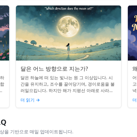
달은 어느 방향으로 지는가?
왜
 하
달은 하늘에 떠 있는 빛나는 원 그 이상입니다. 시
어
단합
간을 유지하고, 조수를 끌어당기며, 경이로움을 불
고
적
러일으킵니다. 하지만 해가 지평선 아래로 사라질
녁
쉽지
때, 당신은 한 번쯤 멈춰서 물어본 적이 있나요: 그
취
더 읽기
→
더
곳은 어디일까? ...
있
AQ
위상을 기반으로 매일 업데이트됩니다.