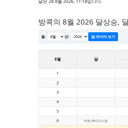
달은 28 8월 2026, 11:18입니다.
방콕의 8월 2026 달상승,
월:
년:
달 데이터 보기
8월
달
1
2
3
4
5
6
하현 (09:21) 시점