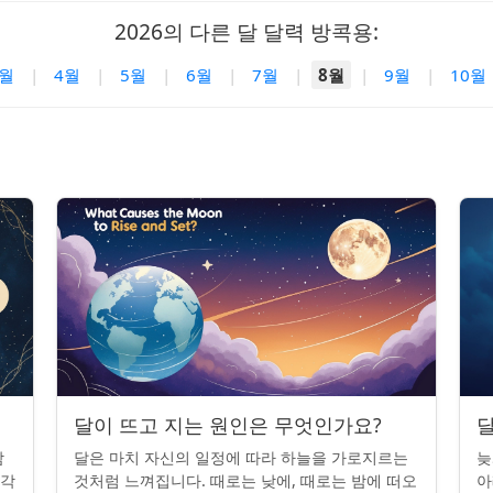
2026의 다른 달 달력 방콕용:
3월
|
4월
|
5월
|
6월
|
7월
|
8월
|
9월
|
10월
달이 뜨고 지는 원인은 무엇인가요?
달
밤
달은 마치 자신의 일정에 따라 하늘을 가로지르는
늦
조각
것처럼 느껴집니다. 때로는 낮에, 때로는 밤에 떠오
아