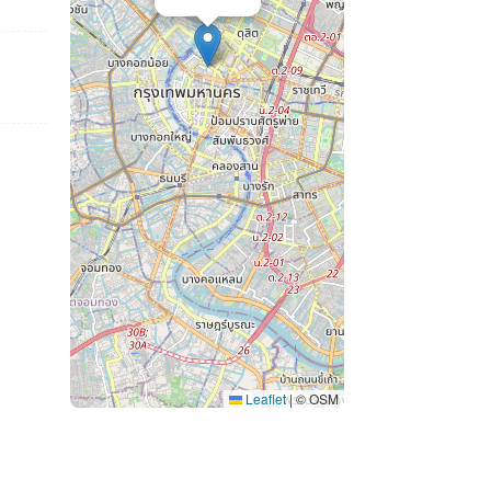
Leaflet
|
© OSM