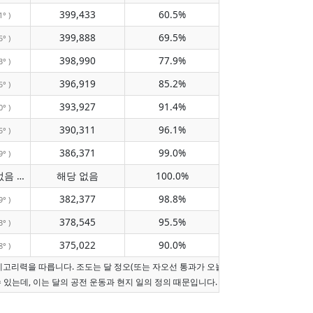
399,433
60.5%
1° )
399,888
69.5%
5° )
398,990
77.9%
3° )
396,919
85.2%
5° )
393,927
91.4%
0° )
390,311
96.1%
5° )
386,371
99.0%
9° )
자오선 통과 없음
해당 없음
100.0%
( 해당 없음 )
382,377
98.8%
9° )
378,545
95.5%
3° )
375,022
90.0%
8° )
레고리력을 따릅니다. 조도는 달 정오(또는 자오선 통과가 오늘이 아니면 현지 정오)에
수 있는데, 이는 달의 공전 운동과 현지 일의 정의 때문입니다.