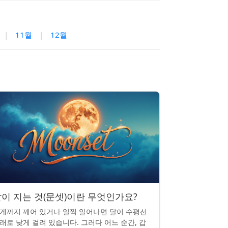
|
11월
|
12월
이 지는 것(문셋)이란 무엇인가요?
게까지 깨어 있거나 일찍 일어나면 달이 수평선
래로 낮게 걸려 있습니다. 그러다 어느 순간, 갑