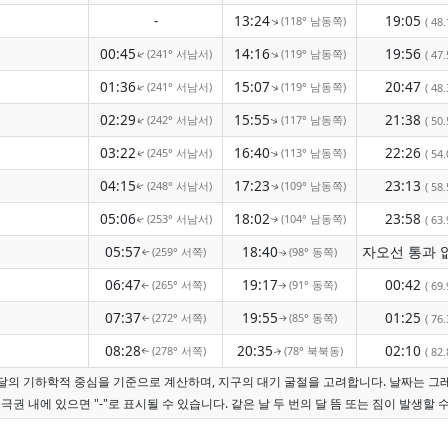
-
13:24
19:05
(118° 남동쪽)
↑
( 48.
00:45
14:16
19:56
(241° 서남서)
(119° 남동쪽)
↑
↑
( 47.
01:36
15:07
20:47
(241° 서남서)
(119° 남동쪽)
↑
↑
( 48.
02:29
15:55
21:38
(242° 서남서)
(117° 남동쪽)
↑
( 50.
↑
03:22
16:40
22:26
(245° 서남서)
(113° 남동쪽)
( 54.
↑
↑
04:15
17:23
23:13
(248° 서남서)
(109° 남동쪽)
( 58.
↑
↑
05:06
18:02
23:58
(253° 서남서)
(104° 남동쪽)
( 63.
↑
↑
05:57
18:40
(259° 서쪽)
(98° 동쪽)
↑
↑
06:47
19:17
00:42
(265° 서쪽)
(91° 동쪽)
( 69.
↑
↑
07:37
19:55
01:25
(272° 서쪽)
(85° 동쪽)
( 76.
↑
↑
08:28
20:35
02:10
(278° 서쪽)
(78° 북북동)
( 82.
↑
↑
은 달의 기하학적 중심을 기준으로 계산하며, 지구의 대기 굴절을 고려합니다. 날짜는 그
극권 내에 있으면 "-"로 표시될 수 있습니다. 같은 날 두 번의 달 뜸 또는 짐이 발생할 