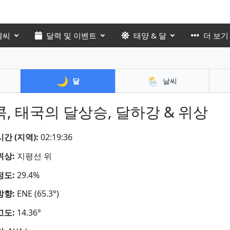
날씨
달력 및 이벤트
태양 & 달
더 보기
🌙
🌦️
달
날씨
, 태국의 달상승, 달하강 & 위상
간 (지역):
02:19:37
위상:
지평선 위
정도:
29.4%
방향:
ENE (65.3°)
고도:
14.36°