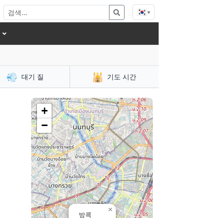
🇰🇷
▾
💨
🕌
대기 질
기도 시간
+
−
×
방콕