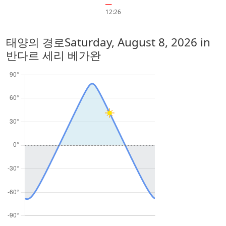
━
12:26
태양의 경로
Saturday, August 8, 2026
in
반다르 세리 베가완