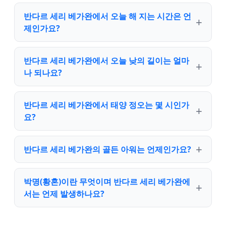
반다르 세리 베가완에서 오늘 해 지는 시간은 언
제인가요?
반다르 세리 베가완에서 오늘 낮의 길이는 얼마
나 되나요?
반다르 세리 베가완에서 태양 정오는 몇 시인가
요?
반다르 세리 베가완의 골든 아워는 언제인가요?
박명(황혼)이란 무엇이며 반다르 세리 베가완에
서는 언제 발생하나요?