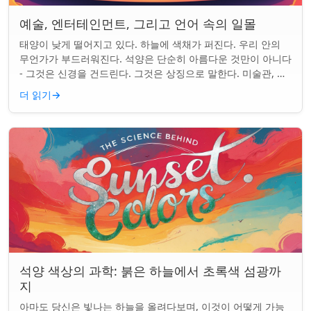
예술, 엔터테인먼트, 그리고 언어 속의 일몰
태양이 낮게 떨어지고 있다. 하늘에 색채가 퍼진다. 우리 안의
무언가가 부드러워진다. 석양은 단순히 아름다운 것만이 아니다
- 그것은 신경을 건드린다. 그것은 상징으로 말한다. 미술관, 화
면, 그리고 우리가 말하는 ...
더 읽기
→
석양 색상의 과학: 붉은 하늘에서 초록색 섬광까
지
아마도 당신은 빛나는 하늘을 올려다보며, 이것이 어떻게 가능