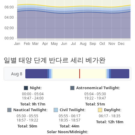
일별 태양 단계 반다르 세리 베가완
Aug 8
Night:
Astronomical Twilight:
00:00 - 05:04
05:04 - 05:30
19:47 - 24:00
19:22 - 19:47
Total: 9h 17m
Total: 51m
Nautical Twilight:
Civil Twilight:
Daylight:
05:30 - 05:55
05:55 - 06:17
06:17 - 18:35
18:57 - 19:22
18:35 - 18:57
Total: 12h 18m
Total: 50m
Total: 44m
Solar Noon/Midnight: