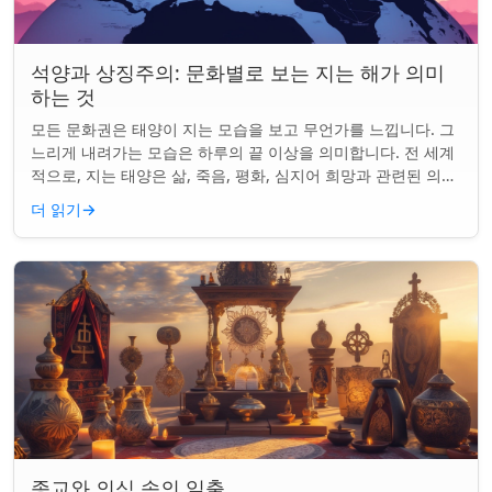
석양과 상징주의: 문화별로 보는 지는 해가 의미
하는 것
모든 문화권은 태양이 지는 모습을 보고 무언가를 느낍니다. 그
느리게 내려가는 모습은 하루의 끝 이상을 의미합니다. 전 세계
적으로, 지는 태양은 삶, 죽음, 평화, 심지어 희망과 관련된 의미
를 갖게 되었습니다. 같은...
더 읽기
→
종교와 의식 속의 일출