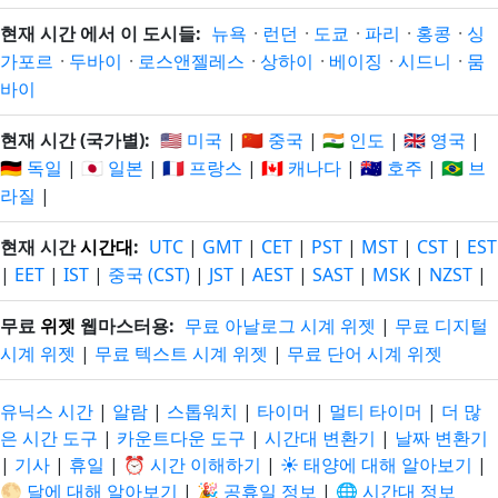
현재 시간 에서 이 도시들:
뉴욕
·
런던
·
도쿄
·
파리
·
홍콩
·
싱
가포르
·
두바이
·
로스앤젤레스
·
상하이
·
베이징
·
시드니
·
뭄
바이
현재 시간 (국가별):
🇺🇸 미국
|
🇨🇳 중국
|
🇮🇳 인도
|
🇬🇧 영국
|
🇩🇪 독일
|
🇯🇵 일본
|
🇫🇷 프랑스
|
🇨🇦 캐나다
|
🇦🇺 호주
|
🇧🇷 브
라질
|
현재 시간
시간대
:
UTC
|
GMT
|
CET
|
PST
|
MST
|
CST
|
EST
|
EET
|
IST
|
중국 (CST)
|
JST
|
AEST
|
SAST
|
MSK
|
NZST
|
무료
위젯
웹마스터용:
무료 아날로그 시계 위젯
|
무료 디지털
시계 위젯
|
무료 텍스트 시계 위젯
|
무료 단어 시계 위젯
유닉스 시간
|
알람
|
스톱워치
|
타이머
|
멀티 타이머
|
더 많
은 시간 도구
|
카운트다운 도구
|
시간대 변환기
|
날짜 변환기
|
기사
|
휴일
|
⏰ 시간 이해하기
|
☀️ 태양에 대해 알아보기
|
🌕 달에 대해 알아보기
|
🎉 공휴일 정보
|
🌐 시간대 정보