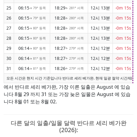
25
06:15
18:29
12시 13분
-0m 15s
79° 동쪽
281° 서쪽
↑
↑
26
06:15
18:28
12시 13분
-0m 15s
79° 동쪽
280° 서쪽
↑
↑
27
06:15
18:28
12시 13분
-0m 15s
80° 동쪽
280° 서쪽
↑
↑
28
06:15
18:28
12시 13분
-0m 15s
80° 동쪽
280° 서쪽
↑
↑
29
06:14
18:27
12시 12분
-0m 15s
80° 동쪽
279° 서쪽
↑
↑
30
06:14
18:27
12시 12분
-0m 15s
81° 동쪽
279° 서쪽
↑
↑
31
06:14
18:26
12시 12분
-0m 15s
81° 동쪽
279° 서쪽
↑
↑
모든 시간은 현지 시간 기준입니다 반다르 세리 베가완. 현재 일광 절약 시간제(DS
에서 반다르 세리 베가완, 가장 이른 일출은 August 에 있습
니다 8월 29 까지 31 또는 가장 늦은 일몰은 August 에 있습
니다 8월 01 또는 8월 02.
다른 달의 일출/일몰 달력 반다르 세리 베가완
(2026):