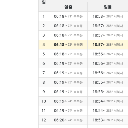
일
일출
일몰
1
06:18
18:58
71° 북북동
288° 서북서
↑
↑
2
06:18
18:57
72° 북북동
288° 서북서
↑
↑
3
06:18
18:57
72° 북북동
288° 서북서
↑
↑
4
06:18
18:57
72° 북북동
288° 서북서
↑
↑
5
06:18
18:56
72° 북북동
287° 서북서
↑
↑
6
06:19
18:56
73° 북북동
287° 서북서
↑
↑
7
06:19
18:56
73° 북북동
287° 서북서
↑
↑
8
06:19
18:55
73° 북북동
287° 서북서
↑
↑
9
06:19
18:55
74° 북북동
286° 서북서
↑
↑
10
06:19
18:54
74° 북북동
286° 서북서
↑
↑
11
06:19
18:54
74° 북북동
286° 서북서
↑
↑
12
06:20
18:53
74° 북북동
285° 서북서
↑
↑