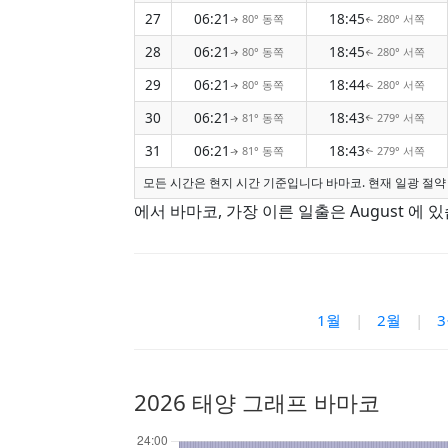
27
06:21
18:45
80° 동쪽
280° 서쪽
↑
↑
28
06:21
18:45
80° 동쪽
280° 서쪽
↑
↑
29
06:21
18:44
80° 동쪽
280° 서쪽
↑
↑
30
06:21
18:43
81° 동쪽
279° 서쪽
↑
↑
31
06:21
18:43
81° 동쪽
279° 서쪽
↑
↑
모든 시간은 현지 시간 기준입니다 바마코. 현재 일광 절약
에서 바마코, 가장 이른 일출은 August 에 있습
1월
|
2월
|
2026 태양 그래프 바마코