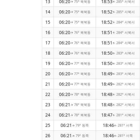
13
06:20
18:53
75° 북북동
285° 서북서
↑
↑
14
06:20
18:52
75° 북북동
285° 서북서
↑
↑
15
06:20
18:52
75° 북북동
284° 서북서
↑
↑
16
06:20
18:51
76° 북북동
284° 서북서
↑
↑
17
06:20
18:51
76° 북북동
284° 서북서
↑
↑
18
06:20
18:50
76° 북북동
283° 서북서
↑
↑
19
06:20
18:50
77° 북북동
283° 서북서
↑
↑
20
06:20
18:49
77° 북북동
283° 서북서
↑
↑
21
06:20
18:49
77° 북북동
282° 서북서
↑
↑
22
06:20
18:48
78° 북북동
282° 서북서
↑
↑
23
06:21
18:48
78° 북북동
282° 서북서
↑
↑
24
06:21
18:47
78° 북북동
281° 서북서
↑
↑
25
06:21
18:46
79° 동쪽
281° 서쪽
↑
↑
26
06:21
18:46
79° 동쪽
281° 서쪽
↑
↑