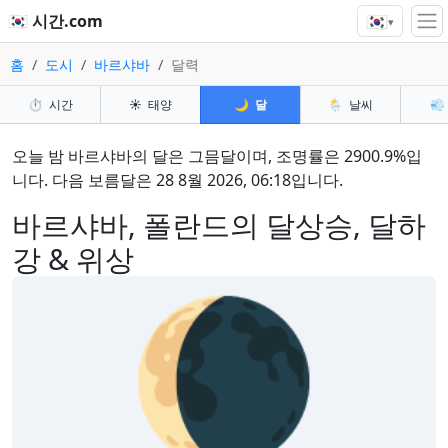
🇰🇷
🇰🇷 시간.com
▾
홈
도시
바르샤바
달력
⏱️
시간
☀️
태양
🌙
달
🌦️
날씨
💨
오늘 밤 바르샤바의 달은 그믐달이며, 조명률은 2900.9%입
니다. 다음 보름달은 28 8월 2026, 06:18입니다.
바르샤바, 폴란드의 달상승, 달하
강 & 위상
🌘