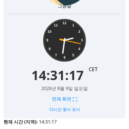
그믐달
14:31:17
12
11
1
10
2
9
3
8
4
7
5
6
CET
14:31:17
2026년 8월 9일 일요일
⛶
전체 화면
12시간 형식 표시
현재 시간 (지역):
14:31:17