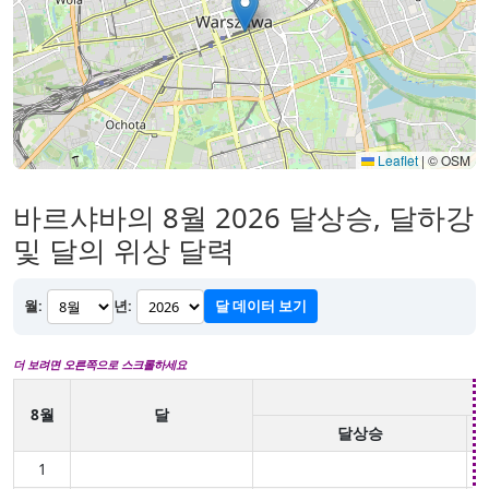
Leaflet
|
© OSM
바르샤바의 8월 2026 달상승, 달하강
및 달의 위상 달력
월:
년:
달 데이터 보기
더 보려면 오른쪽으로 스크롤하세요
8월
달
달상승
1