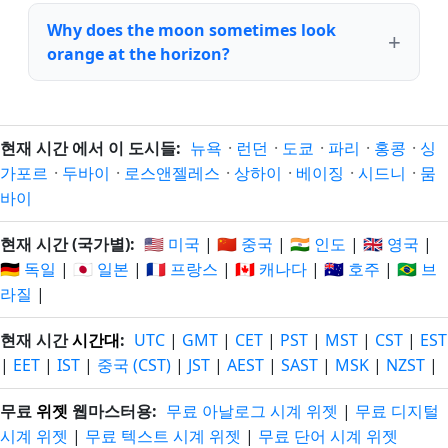
Why does the moon sometimes look
orange at the horizon?
현재 시간 에서 이 도시들:
뉴욕
·
런던
·
도쿄
·
파리
·
홍콩
·
싱
가포르
·
두바이
·
로스앤젤레스
·
상하이
·
베이징
·
시드니
·
뭄
바이
현재 시간 (국가별):
🇺🇸 미국
|
🇨🇳 중국
|
🇮🇳 인도
|
🇬🇧 영국
|
🇩🇪 독일
|
🇯🇵 일본
|
🇫🇷 프랑스
|
🇨🇦 캐나다
|
🇦🇺 호주
|
🇧🇷 브
라질
|
현재 시간
시간대
:
UTC
|
GMT
|
CET
|
PST
|
MST
|
CST
|
EST
|
EET
|
IST
|
중국 (CST)
|
JST
|
AEST
|
SAST
|
MSK
|
NZST
|
무료
위젯
웹마스터용:
무료 아날로그 시계 위젯
|
무료 디지털
시계 위젯
|
무료 텍스트 시계 위젯
|
무료 단어 시계 위젯