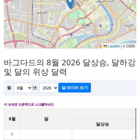
Leaflet
|
© OSM
바그다드의 8월 2026 달상승, 달하강
및 달의 위상 달력
월:
년:
달 데이터 보기
더 보려면 오른쪽으로 스크롤하세요
8월
달
달상승
1