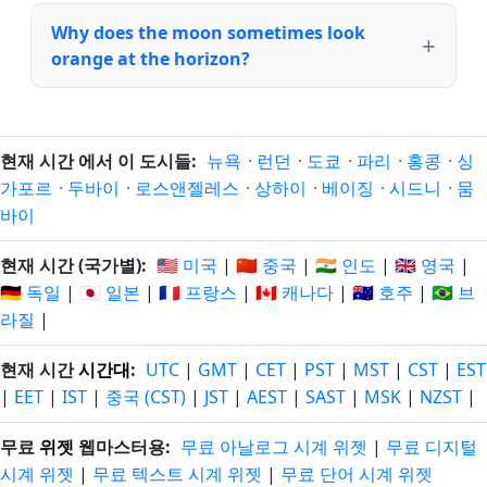
Why does the moon sometimes look
orange at the horizon?
현재 시간 에서 이 도시들:
뉴욕
·
런던
·
도쿄
·
파리
·
홍콩
·
싱
가포르
·
두바이
·
로스앤젤레스
·
상하이
·
베이징
·
시드니
·
뭄
바이
현재 시간 (국가별):
🇺🇸 미국
|
🇨🇳 중국
|
🇮🇳 인도
|
🇬🇧 영국
|
🇩🇪 독일
|
🇯🇵 일본
|
🇫🇷 프랑스
|
🇨🇦 캐나다
|
🇦🇺 호주
|
🇧🇷 브
라질
|
현재 시간
시간대
:
UTC
|
GMT
|
CET
|
PST
|
MST
|
CST
|
EST
|
EET
|
IST
|
중국 (CST)
|
JST
|
AEST
|
SAST
|
MSK
|
NZST
|
무료
위젯
웹마스터용:
무료 아날로그 시계 위젯
|
무료 디지털
시계 위젯
|
무료 텍스트 시계 위젯
|
무료 단어 시계 위젯