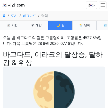
🇰🇷
🇰🇷 시간.com
▾
홈
도시
바그다드
달력
⏱️
시간
☀️
태양
🌙
달
🌦️
날씨
💨
오늘 밤 바그다드의 달은 그믐달이며, 조명률은 4527.5%입
니다. 다음 보름달은 28 8월 2026, 07:18입니다.
바그다드, 이라크의 달상승, 달하
강 & 위상
🌗