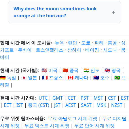
Why does the moon sometimes look
orange at the horizon?
현재 시간 에서 이 도시들:
뉴욕
·
런던
·
도쿄
·
파리
·
홍콩
·
싱
가포르
·
두바이
·
로스앤젤레스
·
상하이
·
베이징
·
시드니
·
뭄
바이
현재 시간 (국가별):
🇺🇸 미국
|
🇨🇳 중국
|
🇮🇳 인도
|
🇬🇧 영국
|
🇩🇪 독일
|
🇯🇵 일본
|
🇫🇷 프랑스
|
🇨🇦 캐나다
|
🇦🇺 호주
|
🇧🇷 브
라질
|
현재 시간
시간대
:
UTC
|
GMT
|
CET
|
PST
|
MST
|
CST
|
EST
|
EET
|
IST
|
중국 (CST)
|
JST
|
AEST
|
SAST
|
MSK
|
NZST
|
무료
위젯
웹마스터용:
무료 아날로그 시계 위젯
|
무료 디지털
시계 위젯
|
무료 텍스트 시계 위젯
|
무료 단어 시계 위젯