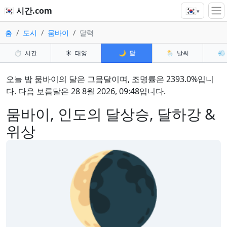
🇰🇷
🇰🇷 시간.com
▾
홈
도시
뭄바이
달력
⏱️
시간
☀️
태양
🌙
달
🌦️
날씨
💨
오늘 밤 뭄바이의 달은 그믐달이며, 조명률은 2393.0%입니
다. 다음 보름달은 28 8월 2026, 09:48입니다.
뭄바이, 인도의 달상승, 달하강 &
위상
🌘