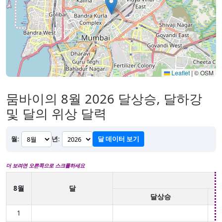
Leaflet
|
© OSM
뭄바이의 8월 2026 달상승, 달하강
및 달의 위상 달력
월:
년:
달 데이터 보기
더 보려면 오른쪽으로 스크롤하세요
8월
달
달상승
1