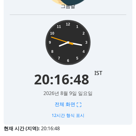
그믐달
20:16:49
12
11
1
10
2
9
3
8
4
7
5
6
IST
20:16:49
2026년 8월 9일 일요일
⛶
전체 화면
12시간 형식 표시
현재 시간 (지역):
20:16:49