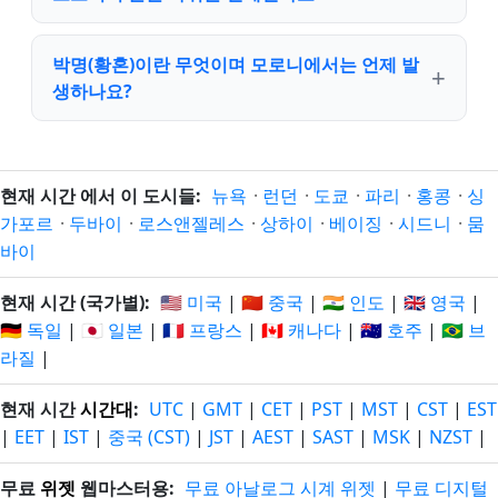
박명(황혼)이란 무엇이며 모로니에서는 언제 발
생하나요?
현재 시간 에서 이 도시들:
뉴욕
·
런던
·
도쿄
·
파리
·
홍콩
·
싱
가포르
·
두바이
·
로스앤젤레스
·
상하이
·
베이징
·
시드니
·
뭄
바이
현재 시간 (국가별):
🇺🇸 미국
|
🇨🇳 중국
|
🇮🇳 인도
|
🇬🇧 영국
|
🇩🇪 독일
|
🇯🇵 일본
|
🇫🇷 프랑스
|
🇨🇦 캐나다
|
🇦🇺 호주
|
🇧🇷 브
라질
|
현재 시간
시간대
:
UTC
|
GMT
|
CET
|
PST
|
MST
|
CST
|
EST
|
EET
|
IST
|
중국 (CST)
|
JST
|
AEST
|
SAST
|
MSK
|
NZST
|
무료
위젯
웹마스터용:
무료 아날로그 시계 위젯
|
무료 디지털