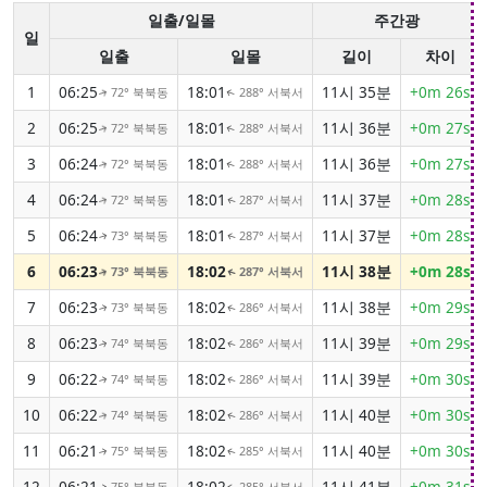
일출/일몰
주간광
일
일출
일몰
길이
차이
1
06:25
18:01
11시 35분
+0m 26s
72° 북북동
288° 서북서
↑
↑
2
06:25
18:01
11시 36분
+0m 27s
72° 북북동
288° 서북서
↑
↑
3
06:24
18:01
11시 36분
+0m 27s
72° 북북동
288° 서북서
↑
↑
4
06:24
18:01
11시 37분
+0m 28s
72° 북북동
287° 서북서
↑
↑
5
06:24
18:01
11시 37분
+0m 28s
73° 북북동
287° 서북서
↑
↑
6
06:23
18:02
11시 38분
+0m 28s
73° 북북동
287° 서북서
↑
↑
7
06:23
18:02
11시 38분
+0m 29s
73° 북북동
286° 서북서
↑
↑
8
06:23
18:02
11시 39분
+0m 29s
74° 북북동
286° 서북서
↑
↑
9
06:22
18:02
11시 39분
+0m 30s
74° 북북동
286° 서북서
↑
↑
10
06:22
18:02
11시 40분
+0m 30s
74° 북북동
286° 서북서
↑
↑
11
06:21
18:02
11시 40분
+0m 30s
75° 북북동
285° 서북서
↑
↑
12
06:21
18:02
11시 41분
+0m 31s
75° 북북동
285° 서북서