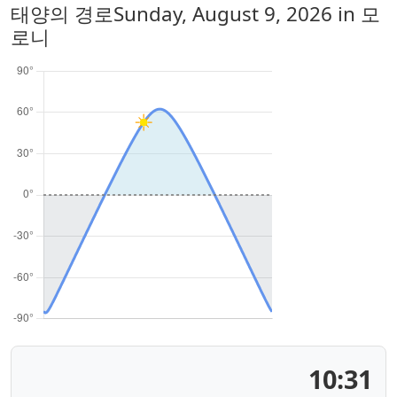
태양의 경로
Sunday, August 9, 2026
in 모
로니
10:31