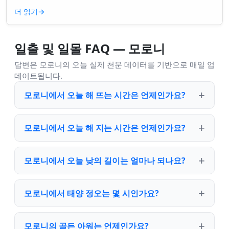
니면 더 깊은 무언가일까요? ...
더 읽기
→
일출 및 일몰 FAQ — 모로니
답변은 모로니의 오늘 실제 천문 데이터를 기반으로 매일 업
데이트됩니다.
모로니에서 오늘 해 뜨는 시간은 언제인가요?
모로니에서 오늘 해 지는 시간은 언제인가요?
모로니에서 오늘 낮의 길이는 얼마나 되나요?
모로니에서 태양 정오는 몇 시인가요?
모로니의 골든 아워는 언제인가요?