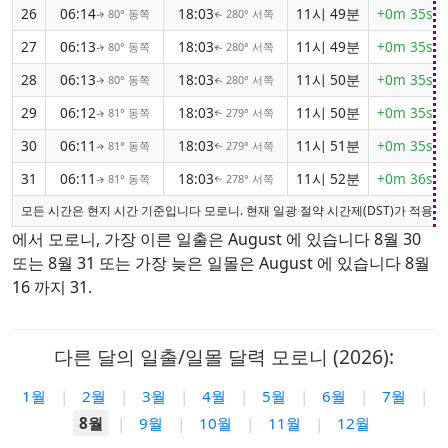
26
06:14
18:03
11시 49분
+0m 35s
80° 동쪽
280° 서쪽
↑
↑
27
06:13
18:03
11시 49분
+0m 35s
80° 동쪽
280° 서쪽
↑
↑
28
06:13
18:03
11시 50분
+0m 35s
80° 동쪽
280° 서쪽
↑
↑
29
06:12
18:03
11시 50분
+0m 35s
81° 동쪽
279° 서쪽
↑
↑
30
06:11
18:03
11시 51분
+0m 35s
81° 동쪽
279° 서쪽
↑
↑
31
06:11
18:03
11시 52분
+0m 36s
81° 동쪽
278° 서쪽
↑
↑
모든 시간은 현지 시간 기준입니다 모로니. 현재 일광 절약 시간제(DST)가 적용되
에서 모로니, 가장 이른 일출은 August 에 있습니다 8월 30
또는 8월 31 또는 가장 늦은 일몰은 August 에 있습니다 8월
16 까지 31.
다른 달의 일출/일몰 달력 모로니 (2026):
1월
|
2월
|
3월
|
4월
|
5월
|
6월
|
7월
|
8월
|
9월
|
10월
|
11월
|
12월