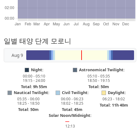
일별 태양 단계 모로니
Aug 9
Night:
Astronomical Twilight:
00:00 - 05:10
05:10 - 05:35
19:15 - 24:00
18:50 - 19:15
Total: 9h 55m
Total: 50m
Nautical Twilight:
Civil Twilight:
Daylight:
05:35 - 06:00
06:00 - 06:23
06:23 - 18:02
18:25 - 18:50
18:02 - 18:25
Total: 11h 40m
Total: 50m
Total: 45m
Solar Noon/Midnight:
━
12:13