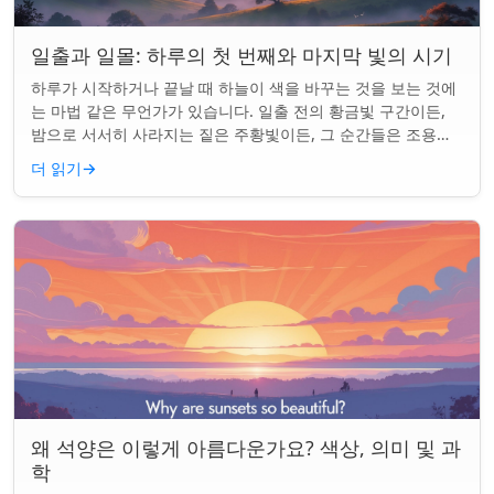
일출과 일몰: 하루의 첫 번째와 마지막 빛의 시기
하루가 시작하거나 끝날 때 하늘이 색을 바꾸는 것을 보는 것에
는 마법 같은 무언가가 있습니다. 일출 전의 황금빛 구간이든,
밤으로 서서히 사라지는 짙은 주황빛이든, 그 순간들은 조용한
경이로움으로 우리의 하루를 시작...
더 읽기
→
왜 석양은 이렇게 아름다운가요? 색상, 의미 및 과
학