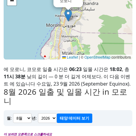
−
모로니
Leaflet
|
©
OpenStreetMap
contributors
에 모로니, 코모로 일출 시간은
06:23
일몰 시간은
18:02
, 총
11시 38분
낮의 길이 — 0 분 더 길게 어제보다. 이 다음 이벤
트 에 있습니다 수요일, 23 9월 2026 (September Equinox).
8월 2026
일출 및 일몰 시간 in 모로
니
월:
년:
태양 데이터 보기
더 보려면 오른쪽으로 스크롤하세요