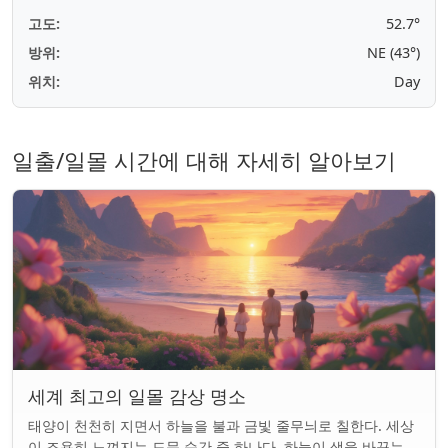
고도:
52.7°
방위:
NE (43°)
위치:
Day
일출/일몰 시간에 대해 자세히 알아보기
세계 최고의 일몰 감상 명소
태양이 천천히 지면서 하늘을 불과 금빛 줄무늬로 칠한다. 세상
이 조용히 느껴지는 드문 순간 중 하나다. 하늘이 색을 바꾸는