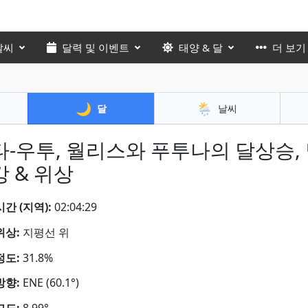
날씨
달력 및 이벤트
태양 & 달
더 보기
🌙
🌦️
달
날씨
타-우투, 월리스와 푸투나의 달상승,
 & 위상
간 (지역):
02:04:31
위상:
지평선 위
정도:
31.8%
방향:
ENE (60.1°)