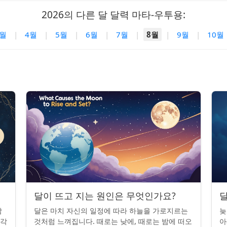
2026의 다른 달 달력 마타-우투용:
3월
|
4월
|
5월
|
6월
|
7월
|
8월
|
9월
|
10월
달이 뜨고 지는 원인은 무엇인가요?
달
밤
달은 마치 자신의 일정에 따라 하늘을 가로지르는
늦
조각
것처럼 느껴집니다. 때로는 낮에, 때로는 밤에 떠오
아