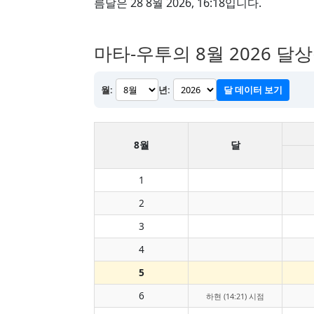
름달은 28 8월 2026, 16:18입니다.
마타-우투의 8월 2026 달
월:
년:
달 데이터 보기
8월
달
1
2
3
4
5
6
하현 (14:21) 시점