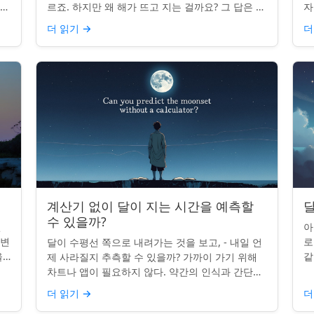
나타
르죠. 하지만 왜 해가 뜨고 지는 걸까요? 그 답은 단
자
니
순히 달에 관한 것이 아니라 우리에 관한 것입니다.
부
더 읽기
→
더
핵심 통찰:...
치
계산기 없이 달이 지는 시간을 예측할
달
수 있을까?
인
아
 변
로
달이 수평선 쪽으로 내려가는 것을 보고, - 내일 언
을
같
제 사라질지 추측할 수 있을까? 가까이 가기 위해
있습
도
차트나 앱이 필요하지 않다. 약간의 인식과 간단한
매
요령만 있으면 된다. 주요 통찰력: 오늘의 달 뜨는
더 읽기
→
더
시간을 알고...