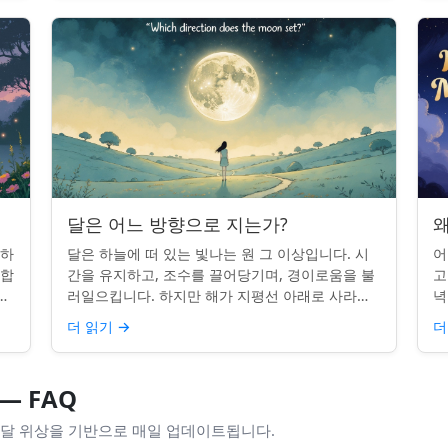
달은 어느 방향으로 지는가?
왜
 하
달은 하늘에 떠 있는 빛나는 원 그 이상입니다. 시
어
단합
간을 유지하고, 조수를 끌어당기며, 경이로움을 불
고
적
러일으킵니다. 하지만 해가 지평선 아래로 사라질
녁
쉽지
때, 당신은 한 번쯤 멈춰서 물어본 적이 있나요: 그
취
더 읽기
→
더
곳은 어디일까? ...
있
— FAQ
 달 위상을 기반으로 매일 업데이트됩니다.