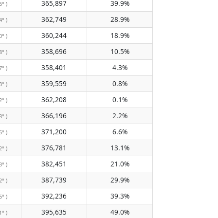
365,897
39.9%
6° )
362,749
28.9%
4° )
360,244
18.9%
0° )
358,696
10.5%
8° )
358,401
4.3%
7° )
359,559
0.8%
3° )
362,208
0.1%
2° )
366,196
2.2%
8° )
371,200
6.6%
6° )
376,781
13.1%
2° )
382,451
21.0%
3° )
387,739
29.9%
2° )
392,236
39.3%
6° )
395,635
49.0%
1° )