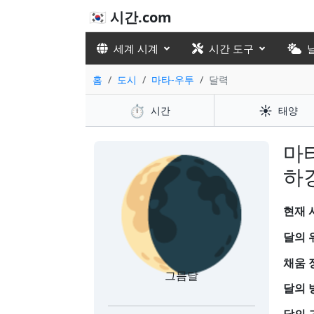
🇰🇷 시간.com
세계 시계
시간 도구
홈
도시
마타-우투
달력
⏱️
☀️
시간
태양
🌘
마
하강
현재 시
달의 
채움 
그믐달
달의 