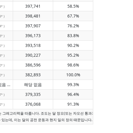
397,741
58.5%
9° )
398,481
67.7%
9° )
397,907
76.2%
4° )
396,173
83.8%
3° )
393,518
90.2%
5° )
390,227
95.2%
8° )
386,596
98.6%
0° )
382,893
100.0%
0° )
자오선 통과 없음
해당 없음
99.3%
( 해당 없음 )
379,335
96.4%
7° )
376,068
91.3%
2° )
는 그레고리력을 따릅니다. 조도는 달 정오(또는 자오선 통과가 오늘이 아니면 현지 정
수 있는데, 이는 달의 공전 운동과 현지 일의 정의 때문입니다.