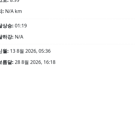
고도:
8.99°
리:
N/A
km
달상승:
01:19
달하강:
N/A
신월:
13 8월 2026, 05:36
보름달:
28 8월 2026, 16:18