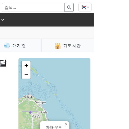
🇰🇷
▾
💨
🕌
대기 질
기도 시간
 달
+
−
×
마타-우투