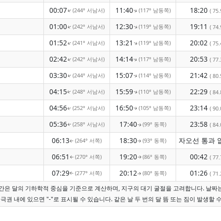
00:07
11:40
18:20
(244° 서남서)
(117° 남동쪽)
( 75.
↑
↑
01:00
12:30
19:11
(242° 서남서)
(119° 남동쪽)
↑
↑
( 74.
01:52
13:21
20:02
(241° 서남서)
(119° 남동쪽)
↑
↑
( 75.
02:42
14:14
20:53
(242° 서남서)
(117° 남동쪽)
↑
( 77.
↑
03:30
15:07
21:42
(244° 서남서)
(114° 남동쪽)
( 80.
↑
↑
04:15
15:59
22:29
(248° 서남서)
(110° 남동쪽)
( 84.
↑
↑
04:56
16:50
23:14
(252° 서남서)
(105° 남동쪽)
( 90.
↑
↑
05:36
17:40
23:58
(258° 서남서)
(99° 동쪽)
( 84.
↑
↑
06:13
18:30
(264° 서쪽)
(93° 동쪽)
↑
↑
06:51
19:20
00:42
(270° 서쪽)
(86° 동쪽)
( 77.
↑
↑
07:29
20:12
01:26
(277° 서쪽)
(80° 동쪽)
( 71.
↑
↑
 시간은 달의 기하학적 중심을 기준으로 계산하며, 지구의 대기 굴절을 고려합니다. 날짜
극권 내에 있으면 "-"로 표시될 수 있습니다. 같은 날 두 번의 달 뜸 또는 짐이 발생할 