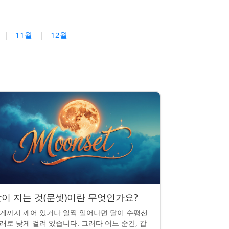
|
11월
|
12월
이 지는 것(문셋)이란 무엇인가요?
게까지 깨어 있거나 일찍 일어나면 달이 수평선
래로 낮게 걸려 있습니다. 그러다 어느 순간, 갑