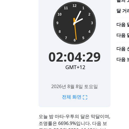
달의 
02:04:31
12
11
1
달 거
10
2
9
3
다음 
8
4
다음 
7
5
6
다음 
02:04:31
다음 
GMT+12
2026년 8월 8일 토요일
⛶
전체 화면
오늘 밤 마타-우투의 달은 막달이며,
조명률은 6696.9%입니다. 다음 보