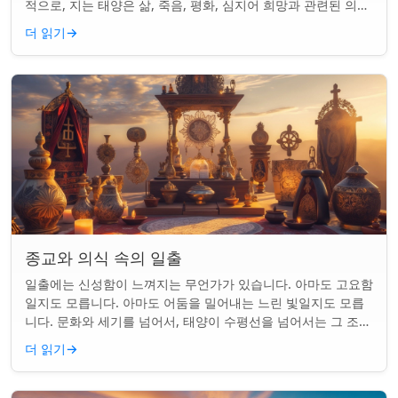
적으로, 지는 태양은 삶, 죽음, 평화, 심지어 희망과 관련된 의미
를 갖게 되었습니다. 같은...
더 읽기
→
종교와 의식 속의 일출
일출에는 신성함이 느껴지는 무언가가 있습니다. 아마도 고요함
일지도 모릅니다. 아마도 어둠을 밀어내는 느린 빛일지도 모릅
니다. 문화와 세기를 넘어서, 태양이 수평선을 넘어서는 그 조용
한 순간은 단순한 아침 그 이상이었...
더 읽기
→