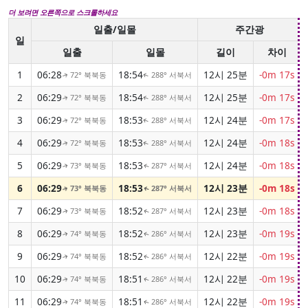
더 보려면 오른쪽으로 스크롤하세요
일출/일몰
주간광
일
일출
일몰
길이
차이
1
06:28
18:54
12시 25분
-0m 17s
72° 북북동
288° 서북서
↑
↑
2
06:29
18:54
12시 25분
-0m 17s
72° 북북동
288° 서북서
↑
↑
3
06:29
18:53
12시 24분
-0m 17s
72° 북북동
288° 서북서
↑
↑
4
06:29
18:53
12시 24분
-0m 18s
72° 북북동
288° 서북서
↑
↑
5
06:29
18:53
12시 24분
-0m 18s
73° 북북동
287° 서북서
↑
↑
6
06:29
18:53
12시 23분
-0m 18s
73° 북북동
287° 서북서
↑
↑
7
06:29
18:52
12시 23분
-0m 18s
73° 북북동
287° 서북서
↑
↑
8
06:29
18:52
12시 23분
-0m 19s
74° 북북동
286° 서북서
↑
↑
9
06:29
18:52
12시 22분
-0m 19s
74° 북북동
286° 서북서
↑
↑
10
06:29
18:51
12시 22분
-0m 19s
74° 북북동
286° 서북서
↑
↑
11
06:29
18:51
12시 22분
-0m 19s
74° 북북동
286° 서북서
↑
↑