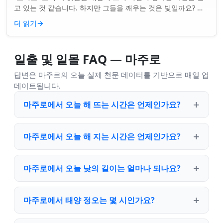
고 있는 것 같습니다. 하지만 그들을 깨우는 것은 빛일까요? 아
니면 더 깊은 무언가일까요? ...
더 읽기
→
일출 및 일몰 FAQ — 마주로
답변은 마주로의 오늘 실제 천문 데이터를 기반으로 매일 업
데이트됩니다.
마주로에서 오늘 해 뜨는 시간은 언제인가요?
마주로에서 오늘 해 지는 시간은 언제인가요?
마주로에서 오늘 낮의 길이는 얼마나 되나요?
마주로에서 태양 정오는 몇 시인가요?