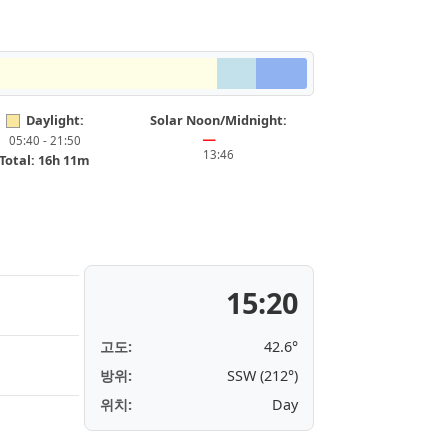
Daylight:
Solar Noon/Midnight:
05:40 - 21:50
━
13:46
Total: 16h 11m
15:20
고도:
42.6°
방위:
SSW (212°)
위치:
Day