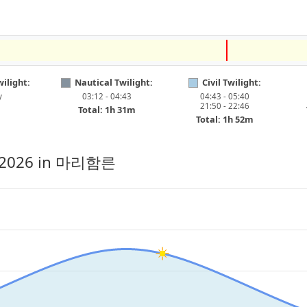
ilight:
Nautical Twilight:
Civil Twilight:
y
03:12 - 04:43
04:43 - 05:40
21:50 - 22:46
Total: 1h 31m
Total: 1h 52m
 2026
in 마리함른