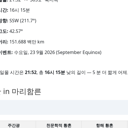
시간:
16시 15분
방향:
SSW (211.7°)
고도:
42.57°
거리:
151.688 백만 km
이벤트:
수요일, 23 9월 2026 (September Equinox)
일몰 시간은
21:52
, 총
16시 15분
낮의 길이 — 5 분 더 짧게 어제
 in 마리함른
주간광
천문학적 황혼
항해 황혼