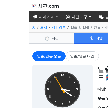
🇰🇷 시간.com
세계 시계
시간 도구
홈
도시
마리함른
일출 및 일몰 시간 in 
⏱️
☀️
시간
태양
일출/일몰 오늘
일출/일몰 내일
일출
15:20:56
도 
12
11
1
10
2
태양:
9
3
8
4
오늘 
7
5
6
오늘 