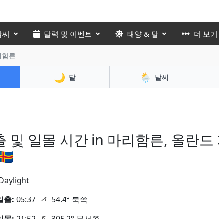
날씨
달력 및 이벤트
태양 & 달
더 보기
마리함른
🌙
🌦️
달
날씨
 및 일몰 시간 in 마리함른, 올란드
🇽
Daylight
↑
일출:
05:37
54.4° 북쪽
↑
일몰:
21:52
305.2° 북서쪽