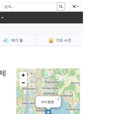
🇰🇷
▾
💨
🕌
대기 질
기도 시간
 제
+
−
×
마리함른