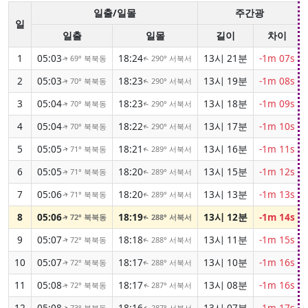
일출/일몰
주간광
일
일출
일몰
길이
차이
1
05:03
18:24
13시 21분
-1m 07s
69° 북북동
290° 서북서
↑
↑
2
05:03
18:23
13시 19분
-1m 08s
70° 북북동
290° 서북서
↑
↑
3
05:04
18:23
13시 18분
-1m 09s
70° 북북동
290° 서북서
↑
↑
4
05:04
18:22
13시 17분
-1m 10s
70° 북북동
290° 서북서
↑
↑
5
05:05
18:21
13시 16분
-1m 11s
71° 북북동
289° 서북서
↑
↑
6
05:05
18:20
13시 15분
-1m 12s
71° 북북동
289° 서북서
↑
↑
7
05:06
18:20
13시 13분
-1m 13s
71° 북북동
289° 서북서
↑
↑
8
05:06
18:19
13시 12분
-1m 14s
72° 북북동
288° 서북서
↑
↑
9
05:07
18:18
13시 11분
-1m 15s
72° 북북동
288° 서북서
↑
↑
10
05:07
18:17
13시 10분
-1m 16s
72° 북북동
288° 서북서
↑
↑
11
05:08
18:17
13시 08분
-1m 16s
72° 북북동
287° 서북서
↑
↑
12
05:08
18:16
13시 07분
-1m 17s
73° 북북동
287° 서북서