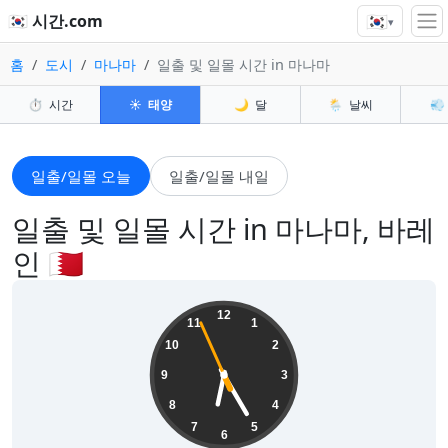
🇰🇷
🇰🇷 시간.com
▾
홈
도시
마나마
일출 및 일몰 시간 in 마나마
⏱️
시간
☀️
태양
🌙
달
🌦️
날씨
💨
일출/일몰 오늘
일출/일몰 내일
일출 및 일몰 시간 in 마나마, 바레
인 🇧🇭
06:24:57
12
11
1
10
2
9
3
8
4
7
5
6