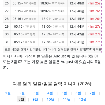
26
05:15
18:03
12시 48분
-1m 25s
78° 북북동
282° 서북서
↑
↑
27
05:15
18:02
12시 46분
-1m 26s
78° 북북동
282° 서북서
↑
↑
28
05:16
18:01
12시 45분
-1m 26s
79° 북북동
281° 서쪽
↑
↑
29
05:16
18:00
12시 44분
-1m 27s
79° 동쪽
281° 서쪽
↑
↑
30
05:16
17:59
12시 42분
-1m 27s
80° 동쪽
280° 서쪽
↑
↑
31
05:17
17:58
12시 41분
-1m 27s
80° 동쪽
280° 서쪽
↑
↑
모든 시간은 현지 시간 기준입니다 마나마. 현재 일광 절약 시간제(DST)가 적용되
에서 마나마, 가장 이른 일출은 August 에 있습니다 8월 01
또는 8월 02 또는 가장 늦은 일몰은 August 에 있습니다 8월
01.
다른 달의 일출/일몰 달력 마나마 (2026):
1월
|
2월
|
3월
|
4월
|
5월
|
6월
|
7월
|
8월
|
9월
|
10월
|
11월
|
12월