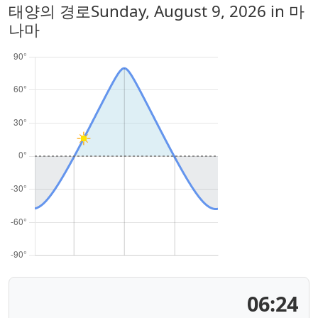
태양의 경로
Sunday, August 9, 2026
in 마
나마
06:24