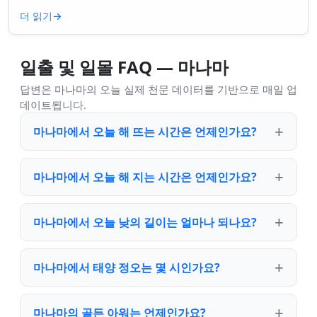
니면 더 깊은 무언가일까요? ...
더 읽기
→
일출 및 일몰 FAQ — 마나마
답변은 마나마의 오늘 실제 천문 데이터를 기반으로 매일 업
데이트됩니다.
마나마에서 오늘 해 뜨는 시간은 언제인가요?
마나마에서 오늘 해 지는 시간은 언제인가요?
마나마에서 오늘 낮의 길이는 얼마나 되나요?
마나마에서 태양 정오는 몇 시인가요?
마나마의 골든 아워는 언제인가요?