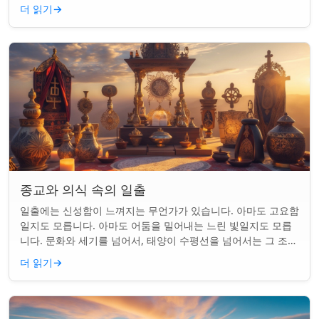
를 갖게 되었습니다. 같은...
더 읽기
→
종교와 의식 속의 일출
일출에는 신성함이 느껴지는 무언가가 있습니다. 아마도 고요함
일지도 모릅니다. 아마도 어둠을 밀어내는 느린 빛일지도 모릅
니다. 문화와 세기를 넘어서, 태양이 수평선을 넘어서는 그 조용
한 순간은 단순한 아침 그 이상이었...
더 읽기
→