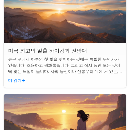
미국 최고의 일출 하이킹과 전망대
높은 곳에서 하루의 첫 빛을 맞이하는 것에는 특별한 무언가가
있습니다. 조용하고 평화롭습니다. 그리고 잠시 동안 모든 것이
딱 맞는 느낌이 듭니다. 사막 능선이나 산봉우리 위에 서 있든,
일출 하이킹은 평범한 아침을...
더 읽기
→