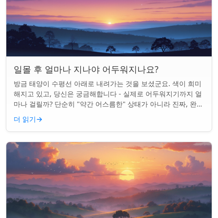
일몰 후 얼마나 지나야 어두워지나요?
방금 태양이 수평선 아래로 내려가는 것을 보셨군요. 색이 희미
해지고 있고, 당신은 궁금해합니다 - 실제로 어두워지기까지 얼
마나 걸릴까? 단순히 "약간 어스름한" 상태가 아니라 진짜, 완전
한 밤이 되는 것. 알고 보니...
더 읽기
→