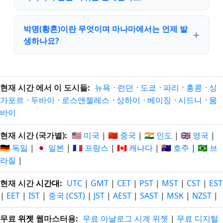
박명(황혼)이란 무엇이며 마나마에서는 언제 발
생하나요?
현재 시간 에서 이 도시들:
뉴욕
·
런던
·
도쿄
·
파리
·
홍콩
·
싱
가포르
·
두바이
·
로스앤젤레스
·
상하이
·
베이징
·
시드니
·
뭄
바이
현재 시간 (국가별):
🇺🇸 미국
|
🇨🇳 중국
|
🇮🇳 인도
|
🇬🇧 영국
|
🇩🇪 독일
|
🇯🇵 일본
|
🇫🇷 프랑스
|
🇨🇦 캐나다
|
🇦🇺 호주
|
🇧🇷 브
라질
|
현재 시간
시간대
:
UTC
|
GMT
|
CET
|
PST
|
MST
|
CST
|
EST
|
EET
|
IST
|
중국 (CST)
|
JST
|
AEST
|
SAST
|
MSK
|
NZST
|
무료
위젯
웹마스터용:
무료 아날로그 시계 위젯
|
무료 디지털