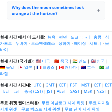
Why does the moon sometimes look
orange at the horizon?
현재 시간 에서 이 도시들:
뉴욕
·
런던
·
도쿄
·
파리
·
홍콩
·
싱
가포르
·
두바이
·
로스앤젤레스
·
상하이
·
베이징
·
시드니
·
뭄
바이
현재 시간 (국가별):
🇺🇸 미국
|
🇨🇳 중국
|
🇮🇳 인도
|
🇬🇧 영국
|
🇩🇪 독일
|
🇯🇵 일본
|
🇫🇷 프랑스
|
🇨🇦 캐나다
|
🇦🇺 호주
|
🇧🇷 브
라질
|
현재 시간
시간대
:
UTC
|
GMT
|
CET
|
PST
|
MST
|
CST
|
EST
|
EET
|
IST
|
중국 (CST)
|
JST
|
AEST
|
SAST
|
MSK
|
NZST
|
무료
위젯
웹마스터용:
무료 아날로그 시계 위젯
|
무료 디지털
시계 위젯
|
무료 텍스트 시계 위젯
|
무료 단어 시계 위젯