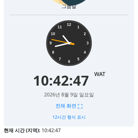
그믐달
10:42:48
12
11
1
10
2
9
3
8
4
7
5
6
WAT
10:42:48
2026년 8월 9일 일요일
⛶
전체 화면
12시간 형식 표시
현재 시간 (지역):
10:42:48