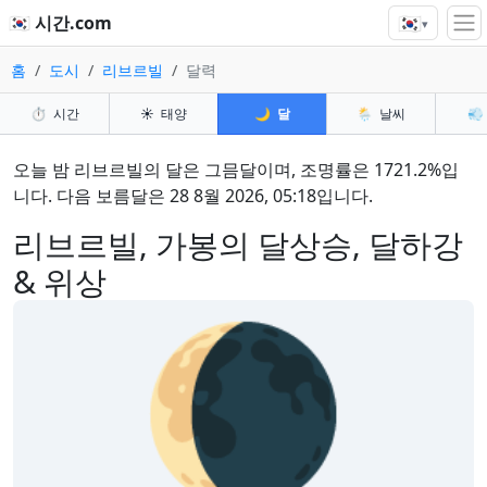
🇰🇷
🇰🇷 시간.com
▾
홈
도시
리브르빌
달력
⏱️
시간
☀️
태양
🌙
달
🌦️
날씨
💨
오늘 밤 리브르빌의 달은 그믐달이며, 조명률은 1721.2%입
니다. 다음 보름달은 28 8월 2026, 05:18입니다.
리브르빌, 가봉의 달상승, 달하강
& 위상
🌘