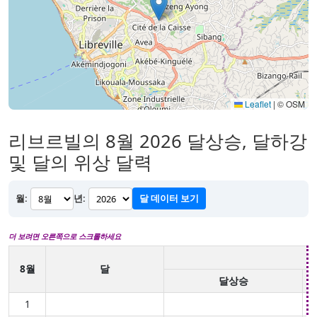
Leaflet
|
© OSM
리브르빌의 8월 2026 달상승, 달하강
및 달의 위상 달력
월:
년:
달 데이터 보기
더 보려면 오른쪽으로 스크롤하세요
8월
달
달상승
1