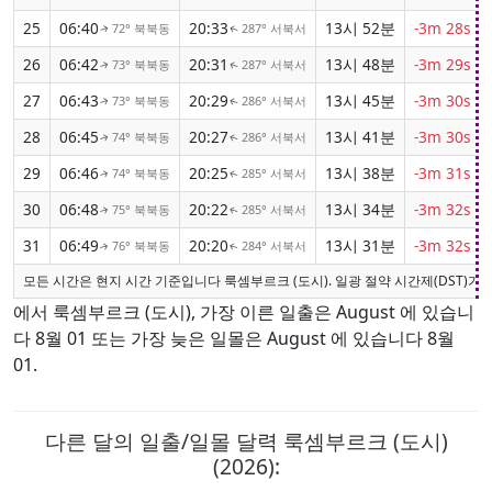
25
06:40
20:33
13시 52분
-3m 28s
72° 북북동
287° 서북서
↑
↑
26
06:42
20:31
13시 48분
-3m 29s
73° 북북동
287° 서북서
↑
↑
27
06:43
20:29
13시 45분
-3m 30s
73° 북북동
286° 서북서
↑
↑
28
06:45
20:27
13시 41분
-3m 30s
74° 북북동
286° 서북서
↑
↑
29
06:46
20:25
13시 38분
-3m 31s
74° 북북동
285° 서북서
↑
↑
30
06:48
20:22
13시 34분
-3m 32s
75° 북북동
285° 서북서
↑
↑
31
06:49
20:20
13시 31분
-3m 32s
76° 북북동
284° 서북서
↑
↑
모든 시간은 현지 시간 기준입니다 룩셈부르크 (도시). 일광 절약 시간제(DST)가
에서 룩셈부르크 (도시), 가장 이른 일출은 August 에 있습니
다 8월 01 또는 가장 늦은 일몰은 August 에 있습니다 8월
01.
다른 달의 일출/일몰 달력 룩셈부르크 (도시)
(2026):