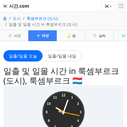
🇰🇷
🇰🇷 시간.com
▾
홈
도시
룩셈부르크 (도시)
일출 및 일몰 시간 in 룩셈부르크 (도시)
⏱️
시간
☀️
태양
🌙
달
🌦️
날씨
💨
일출/일몰 오늘
일출/일몰 내일
일출 및 일몰 시간 in 룩셈부르크
(도시), 룩셈부르크 🇱🇺
22:03:18
12
11
1
10
2
9
3
8
4
7
5