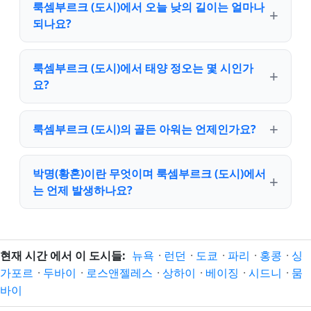
룩셈부르크 (도시)에서 오늘 낮의 길이는 얼마나
되나요?
룩셈부르크 (도시)에서 태양 정오는 몇 시인가
요?
룩셈부르크 (도시)의 골든 아워는 언제인가요?
박명(황혼)이란 무엇이며 룩셈부르크 (도시)에서
는 언제 발생하나요?
현재 시간 에서 이 도시들:
뉴욕
·
런던
·
도쿄
·
파리
·
홍콩
·
싱
가포르
·
두바이
·
로스앤젤레스
·
상하이
·
베이징
·
시드니
·
뭄
바이