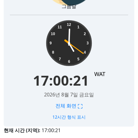
그믐달
17:00:22
12
11
1
10
2
9
3
8
4
7
5
6
WAT
17:00:22
2026년 8월 7일 금요일
⛶
전체 화면
12시간 형식 표시
현재 시간 (지역):
17:00:22