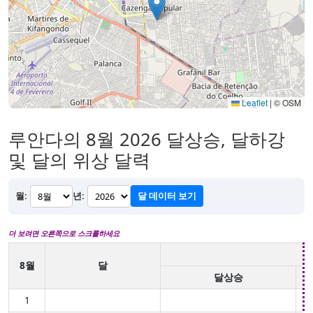
Leaflet
|
© OSM
루안다의 8월 2026 달상승, 달하강
및 달의 위상 달력
월:
년:
달 데이터 보기
더 보려면 오른쪽으로 스크롤하세요
8월
달
달상승
1