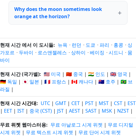
Why does the moon sometimes look
orange at the horizon?
현재 시간 에서 이 도시들:
뉴욕
·
런던
·
도쿄
·
파리
·
홍콩
·
싱
가포르
·
두바이
·
로스앤젤레스
·
상하이
·
베이징
·
시드니
·
뭄
바이
현재 시간 (국가별):
🇺🇸 미국
|
🇨🇳 중국
|
🇮🇳 인도
|
🇬🇧 영국
|
🇩🇪 독일
|
🇯🇵 일본
|
🇫🇷 프랑스
|
🇨🇦 캐나다
|
🇦🇺 호주
|
🇧🇷 브
라질
|
현재 시간
시간대
:
UTC
|
GMT
|
CET
|
PST
|
MST
|
CST
|
EST
|
EET
|
IST
|
중국 (CST)
|
JST
|
AEST
|
SAST
|
MSK
|
NZST
|
무료
위젯
웹마스터용:
무료 아날로그 시계 위젯
|
무료 디지털
시계 위젯
|
무료 텍스트 시계 위젯
|
무료 단어 시계 위젯