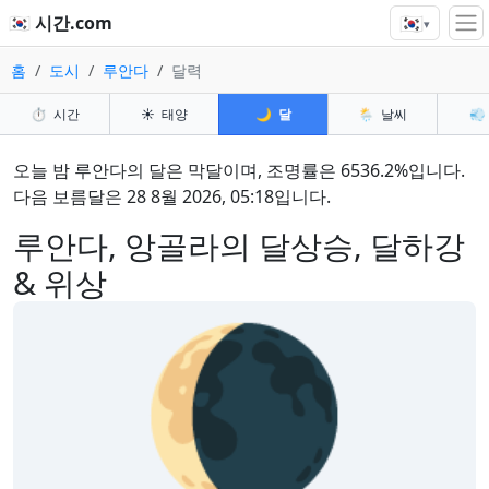
🇰🇷
🇰🇷 시간.com
▾
홈
도시
루안다
달력
⏱️
시간
☀️
태양
🌙
달
🌦️
날씨
💨
오늘 밤 루안다의 달은 막달이며, 조명률은 6536.2%입니다.
다음 보름달은 28 8월 2026, 05:18입니다.
루안다, 앙골라의 달상승, 달하강
& 위상
🌘