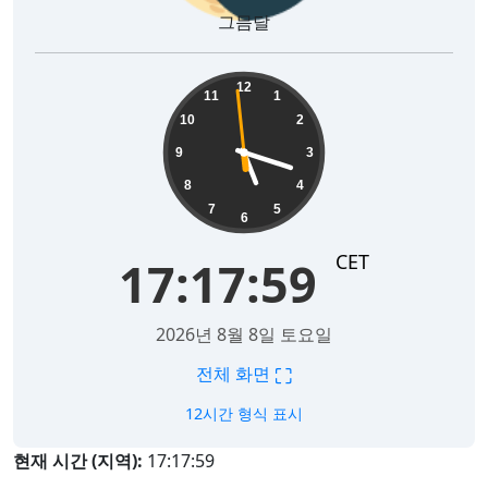
그믐달
17:18:00
12
11
1
10
2
9
3
8
4
7
5
6
CET
17:18:00
2026년 8월 8일 토요일
⛶
전체 화면
12시간 형식 표시
현재 시간 (지역):
17:18:00