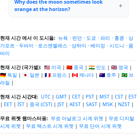
Why does the moon sometimes look
orange at the horizon?
현재 시간 에서 이 도시들:
뉴욕
·
런던
·
도쿄
·
파리
·
홍콩
·
싱
가포르
·
두바이
·
로스앤젤레스
·
상하이
·
베이징
·
시드니
·
뭄
바이
현재 시간 (국가별):
🇺🇸 미국
|
🇨🇳 중국
|
🇮🇳 인도
|
🇬🇧 영국
|
🇩🇪 독일
|
🇯🇵 일본
|
🇫🇷 프랑스
|
🇨🇦 캐나다
|
🇦🇺 호주
|
🇧🇷 브
라질
|
현재 시간
시간대
:
UTC
|
GMT
|
CET
|
PST
|
MST
|
CST
|
EST
|
EET
|
IST
|
중국 (CST)
|
JST
|
AEST
|
SAST
|
MSK
|
NZST
|
무료
위젯
웹마스터용:
무료 아날로그 시계 위젯
|
무료 디지털
시계 위젯
|
무료 텍스트 시계 위젯
|
무료 단어 시계 위젯