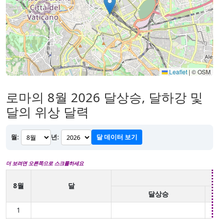
Leaflet
|
© OSM
로마의 8월 2026 달상승, 달하강 및
달의 위상 달력
월:
년:
달 데이터 보기
더 보려면 오른쪽으로 스크롤하세요
8월
달
달상승
1