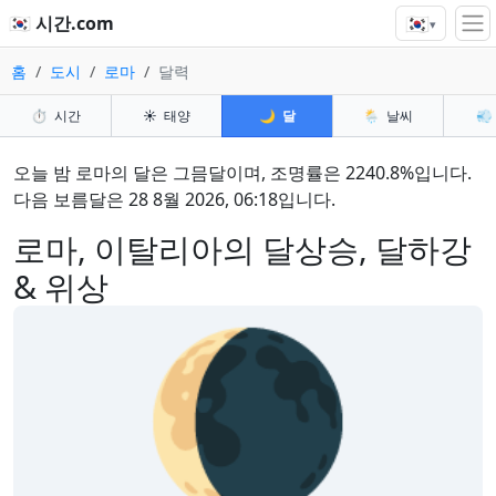
🇰🇷
🇰🇷 시간.com
▾
홈
도시
로마
달력
⏱️
시간
☀️
태양
🌙
달
🌦️
날씨
💨
오늘 밤 로마의 달은 그믐달이며, 조명률은 2240.8%입니다.
다음 보름달은 28 8월 2026, 06:18입니다.
로마, 이탈리아의 달상승, 달하강
& 위상
🌘