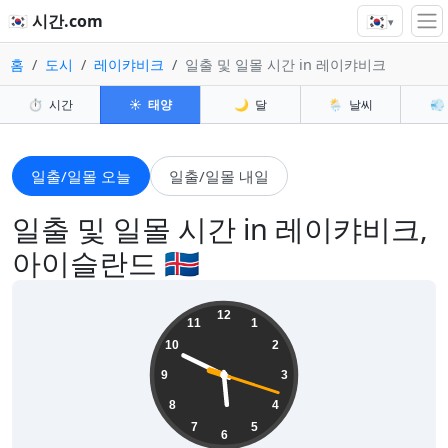
🇰🇷
🇰🇷 시간.com
▾
홈
도시
레이캬비크
일출 및 일몰 시간 in 레이캬비크
⏱️
시간
☀️
태양
🌙
달
🌦️
날씨
💨
일출/일몰 오늘
일출/일몰 내일
일출 및 일몰 시간 in 레이캬비크,
아이슬란드 🇮🇸
05:49:19
12
11
1
10
2
9
3
8
4
7
5
6