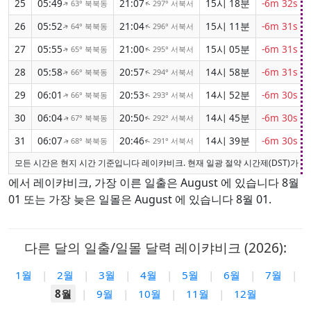
25
05:49
21:07
15시 18분
-6m 32s
63° 북북동
297° 서북서
↑
↑
26
05:52
21:04
15시 11분
-6m 31s
64° 북북동
296° 서북서
↑
↑
27
05:55
21:00
15시 05분
-6m 31s
65° 북북동
295° 서북서
↑
↑
28
05:58
20:57
14시 58분
-6m 31s
66° 북북동
294° 서북서
↑
↑
29
06:01
20:53
14시 52분
-6m 30s
66° 북북동
293° 서북서
↑
↑
30
06:04
20:50
14시 45분
-6m 30s
67° 북북동
292° 서북서
↑
↑
31
06:07
20:46
14시 39분
-6m 30s
68° 북북동
291° 서북서
↑
↑
모든 시간은 현지 시간 기준입니다 레이캬비크. 현재 일광 절약 시간제(DST)가 
에서 레이캬비크, 가장 이른 일출은 August 에 있습니다 8월
01 또는 가장 늦은 일몰은 August 에 있습니다 8월 01.
다른 달의 일출/일몰 달력 레이캬비크 (2026):
1월
|
2월
|
3월
|
4월
|
5월
|
6월
|
7월
|
8월
|
9월
|
10월
|
11월
|
12월