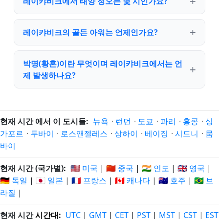
레이캬비크에서 태양 정오는 몇 시인가요?
레이캬비크의 골든 아워는 언제인가요?
박명(황혼)이란 무엇이며 레이캬비크에서는 언
제 발생하나요?
현재 시간 에서 이 도시들:
뉴욕
·
런던
·
도쿄
·
파리
·
홍콩
·
싱
가포르
·
두바이
·
로스앤젤레스
·
상하이
·
베이징
·
시드니
·
뭄
바이
현재 시간 (국가별):
🇺🇸 미국
|
🇨🇳 중국
|
🇮🇳 인도
|
🇬🇧 영국
|
🇩🇪 독일
|
🇯🇵 일본
|
🇫🇷 프랑스
|
🇨🇦 캐나다
|
🇦🇺 호주
|
🇧🇷 브
라질
|
현재 시간
시간대
:
UTC
|
GMT
|
CET
|
PST
|
MST
|
CST
|
EST